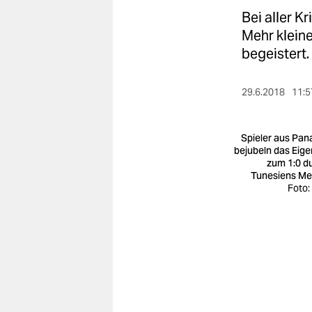
berlin
Bei aller K
nord
Mehr klein
begeistert.
wahrheit
verlag
29.6.2018
11:5
verlag
Spieler aus Pa
veranstaltungen
bejubeln das Eige
zum 1:0 d
Tunesiens Me
shop
Foto:
fragen & hilfe
unterstützen
abo
genossenschaft