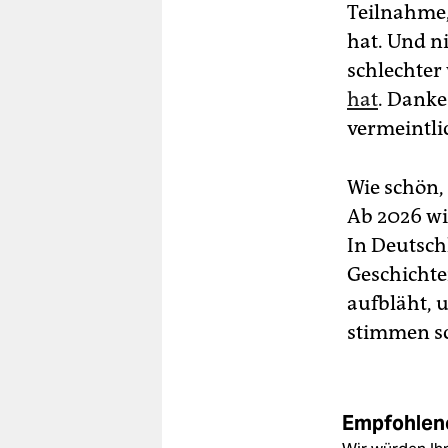
Teilnahme,
hat. Und n
schlechter
hat
. Danke
vermeintli
Wie schön,
Ab 2026 wi
In Deutsch
Geschichten
aufbläht, 
stimmen sc
Empfohlene