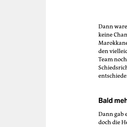
Dann waren 
keine Chan
Marokkaner
den viellei
Team noch 
Schiedsric
entschiede
Bald meh
Dann gab e
doch die H