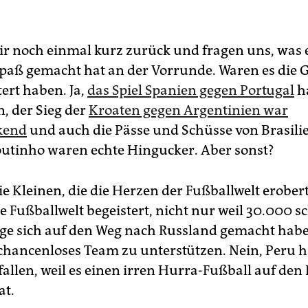
r noch einmal kurz zurück und fragen uns, was e
 Spaß gemacht hat an der Vorrunde. Waren es die 
ert haben. Ja,
das Spiel Spanien gegen Portugal
ha
n, der Sieg der
Kroaten gegen Argentinien war
kend
und auch die Pässe und Schüsse von Brasili
outinho waren echte Hingucker. Aber sonst?
ie Kleinen, die die Herzen der Fußballwelt erober
e Fußballwelt begeistert, nicht nur weil 30.000 s
e sich auf den Weg nach Russland gemacht habe
chancenloses Team zu unterstützen. Nein, Peru h
allen, weil es einen irren Hurra-Fußball auf den 
at.