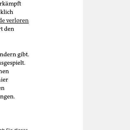
erkämpft
klich
e verloren
rt den
ndern gibt.
sgespielt.
chen
nier
en
ungen.