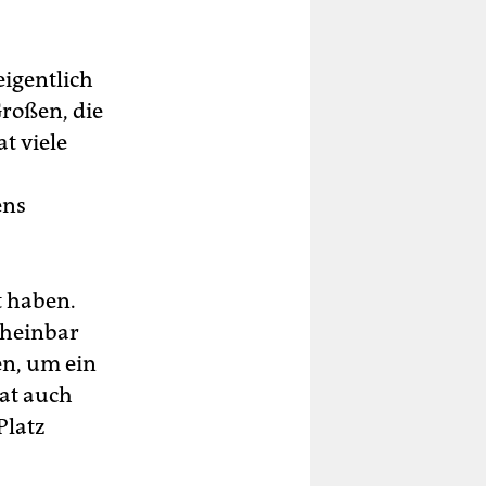
igentlich
Großen, die
t viele
ens
t haben.
cheinbar
n, um ein
at auch
Platz