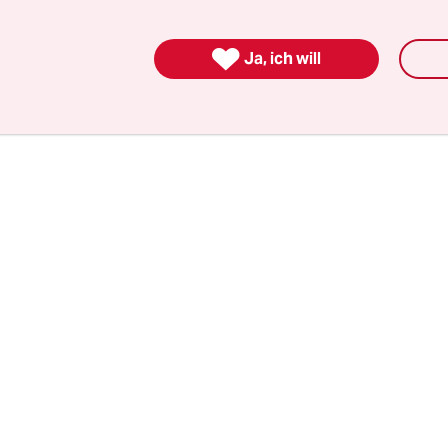
önnte darüber lamentieren. Man könnte sich auc
arum der Fußball aus Asien einfach nicht den 

Ja, ich will
und Südamerika findet, obwohl da doch genügen
fernen Osten genauso wie in Arabien. Aber lassen 