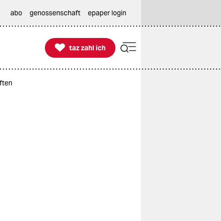
abo
genossenschaft
epaper login

taz zahl ich
taz zahl ich
ften