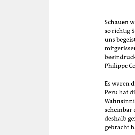
Schauen wi
so richtig
uns begeist
mitgerisse
beeindruc
Philippe C
Es waren d
Peru hat di
Wahnsinnig
scheinbar 
deshalb gef
gebracht h