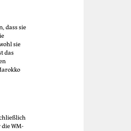
, dass sie
ie
wohl sie
st das
gen
 Marokko
chließlich
r die WM-