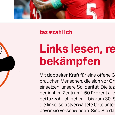
taz
zahl ich

Links lesen, r
das war es mit der Vorrunde dieses Turniers. Und
d im Achtelfinale zwei Teams dabei, die nicht den
bekämpfen
tinentalverbänden aus Europa und Südamerika 
ay-Wertung hat es gut mit dem Team aus Japan g
annschaft Mexikos ist in ihren ersten beiden Spi
Mit doppelter Kraft für eine offene G
brauchen Menschen, die sich vor O
d Verve zu Werke gegangen. Ansonsten würde di
einsetzen, unsere Solidarität. Die ta
t Fußball wie üblich geografisch sehr klein, wenn
beginnt im Zentrum“. 50 Prozent a
nde Phase eines Turniers geht. Das wäre schade!
bei taz zahl ich gehen – bis zum 30
die linke, selbstverwaltete Orte unte
bevor sie verschwinden. Sind Sie da
afrikanische Fußball wieder nicht auf die Bein