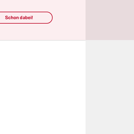
h darüber
Anschluss
Schon dabei!
d Geld
wir das.