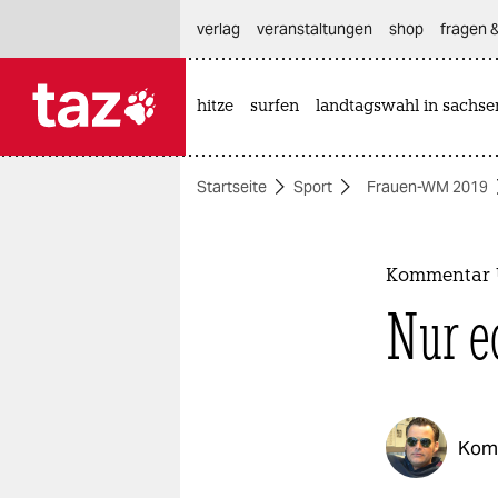
hautnavigation anspringen
hauptinhalt anspringen
footer anspringen
verlag
veranstaltungen
shop
fragen &
hitze
surfen
landtagswahl in sachse

taz zahl ich
taz zahl ich
Startseite
Sport
Frauen-WM 2019
themen
politik
Kommentar 
öko
Nur e
gesellschaft
kultur
Kom
sport