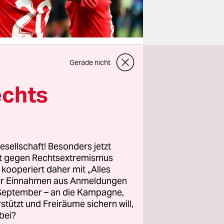
Gerade nicht
echts
 wenigstens
angehören:
emeint und
elen mit
esellschaft! Besonders jetzt
rt gegen Rechtsextremismus
e
z kooperiert daher mit „Alles
 es in die
ller Einnahmen aus Anmeldungen
. September – an die Kampagne,
rstützt und Freiräume sichern will,
bei?
e gekommen