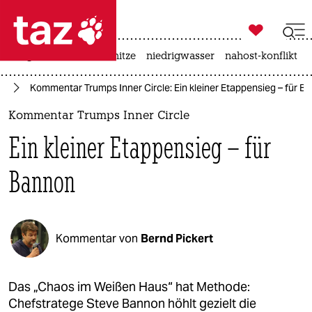

taz zahl ich
krieg in der ukraine
hitze
niedrigwasser
nahost-konflikt

taz zahl ich
mp
Kommentar Trumps Inner Circle: Ein kleiner Etappensieg – für B
taz zahl ich
Kommentar Trumps Inner Circle
themen
Ein kleiner Etappensieg – für
politik
Bannon
öko
gesellschaft
Kommentar von
Bernd Pickert
kultur
sport
Das „Chaos im Weißen Haus“ hat Methode:
Chefstratege Steve Bannon höhlt gezielt die