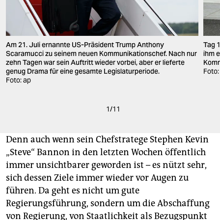
Am 21. Juli ernannte US-Präsident Trump Anthony
Tag 1
Scaramucci zu seinem neuen Kommunikationschef. Nach nur
ihm e
zehn Tagen war sein Auftritt wieder vorbei, aber er lieferte
Komm
genug Drama für eine gesamte Legislaturperiode.
Foto:
Foto: ap
1
/
11
Denn auch wenn sein Chefstratege Stephen Kevin
„Steve“ Bannon in den letzten Wochen öffentlich
immer unsichtbarer geworden ist – es nützt sehr,
sich dessen Ziele immer wieder vor Augen zu
führen. Da geht es nicht um gute
Regierungsführung, sondern um die Abschaffung
von Regierung, von Staatlichkeit als Bezugspunkt