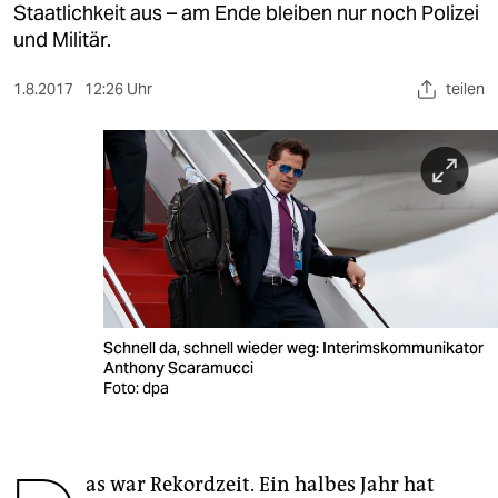
berlin
Staatlichkeit aus – am Ende bleiben nur noch Polizei
und Militär.
nord
1.8.2017
12:26 Uhr
teilen
wahrheit
verlag
verlag
veranstaltungen
shop
fragen & hilfe
Schnell da, schnell wieder weg: Interimskommunikator
unterstützen
Anthony Scaramucci
Foto: dpa
abo
genossenschaft
as war Rekordzeit. Ein halbes Jahr hat