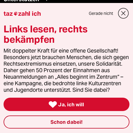
taz
zahl ich
Gerade nicht

abo
Links lesen, rechts
genossenschaft
bekämpfen
taz zahl ich
Mit doppelter Kraft für eine offene Gesellschaft!
Besonders jetzt brauchen Menschen, die sich gegen
recherchefonds ausland
Rechtsextremismus einsetzen, unsere Solidarität.
Daher gehen 50 Prozent der Einnahmen aus
panterstiftung
Neuanmeldungen an „Alles beginnt im Zentrum“ –
eine Kampagne, die bedrohte linke Kulturzentren
und Jugendorte unterstützt. Sind Sie dabei?
panterpreis 2026

Ja, ich will
Podcast
Schon dabei!