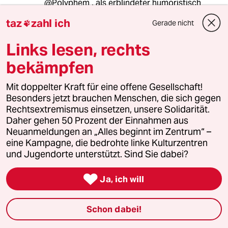
@Polyphem , als erblindeter humoristisch
aspirierender Narziss , sich über gescheiterte
taz
zahl ich
Gerade nicht

Narzisse verbreitend zu erheben . Igitt .
Links lesen, rechts
Immer wieder zum Staunen : man braucht nur
zehn , zwanzig Leserkommentare zu studieren ,
bekämpfen
und meint die ganze Gesellschaft
(wiederzuer-)kennen .
Mit doppelter Kraft für eine offene Gesellschaft!
Besonders jetzt brauchen Menschen, die sich gegen
Rechtsextremismus einsetzen, unsere Solidarität.
ironimus
Daher gehen 50 Prozent der Einnahmen aus
I
Neuanmeldungen an „Alles beginnt im Zentrum“ –
08.01.2013
,
07:42 Uhr
eine Kampagne, die bedrohte linke Kulturzentren
"Google ist eben die kollektive Intelligenz, und
und Jugendorte unterstützt. Sind Sie dabei?
die ist größer als die einzelner."

Ja, ich will
Jaja , ein wahrer Segen das , @ Tim Leuther !
Wenn Sie Ihre eigene Fehlende hier nicht zur
Schau stellen würden , fiele sie nicht so auf .
Schon dabei!