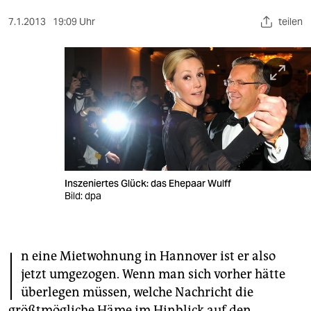
berlin
7.1.2013
19:09 Uhr
teilen
nord
wahrheit
verlag
verlag
veranstaltungen
shop
Inszeniertes Glück: das Ehepaar Wulff
Bild: dpa
fragen & hilfe
unterstützen
I
n eine Mietwohnung in Hannover ist er also
abo
jetzt umgezogen. Wenn man sich vorher hätte
genossenschaft
überlegen müssen, welche Nachricht die
größtmögliche Häme im Hinblick auf den