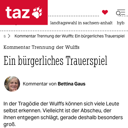

taz zahl ich
niedrigwasser
rente
landtagswahl in sachsen-anhalt
hybri

taz zahl ich
ges
Kommentar Trennung der Wulffs: Ein bürgerliches Trauerspiel
taz zahl ich
Kommentar Trennung der Wulffs
themen
Ein bürgerliches Trauerspiel
politik
öko
Kommentar von
Bettina Gaus
gesellschaft
kultur
In der Tragödie der Wulffs können sich viele Leute
selbst erkennen. Vielleicht ist der Abscheu, der
sport
ihnen entgegen schlägt, gerade deshalb besonders
groß.