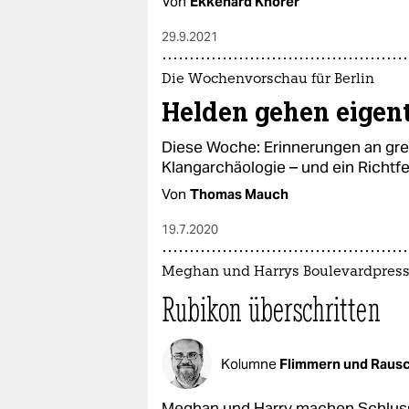
Von
Ekkehard Knörer
29.9.2021
Die Wochenvorschau für Berlin
Helden gehen eigen
Diese Woche: Erinnerungen an gre
Klangarchäologie – und ein Richtfe
Von
Thomas Mauch
19.7.2020
Meghan und Harrys Boulevardpress
Rubikon überschritten
Kolumne
Flimmern und Raus
Meghan und Harry machen Schluss 