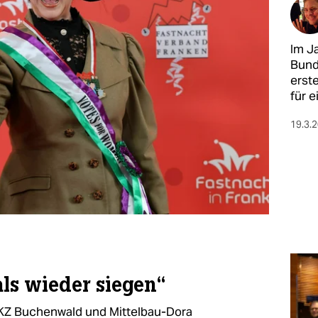
Im J
Bund
erst
für e
19.3.
als wieder siegen“
r KZ Buchenwald und Mittelbau-Dora