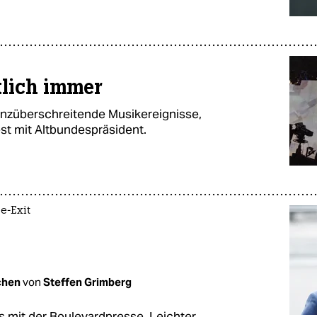
tlich immer
nzüberschreitende Musikereignisse,
st mit Altbundespräsident.
e-Exit
chen
von
Steffen Grimberg
mit der Boulevardpresse. Leichter