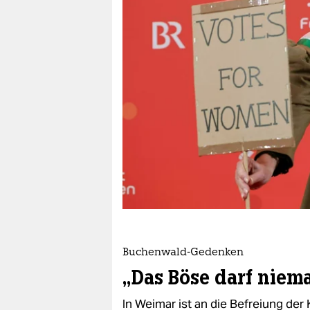
berlin
nord
wahrheit
verlag
verlag
veranstaltungen
shop
fragen & hilfe
unterstützen
Buchenwald-Gedenken
abo
„Das Böse darf niem
genossenschaft
In Weimar ist an die Befreiung de