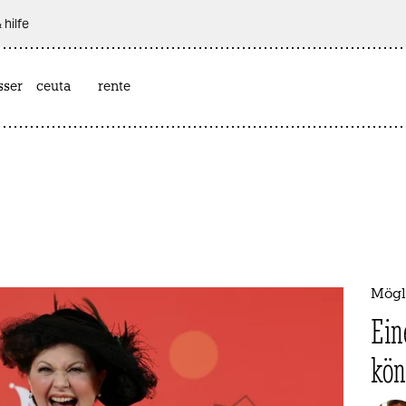
 hilfe
sser
ceuta
rente
Mögl
Ein
kön