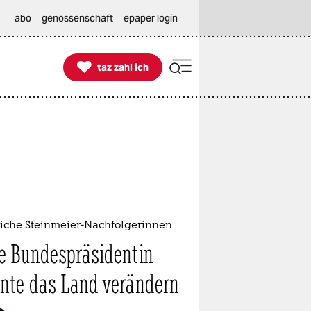
abo
genossenschaft
epaper login

taz zahl ich
taz zahl ich
iche Steinmeier-Nachfolgerinnen
e Bundespräsidentin
nte das Land verändern