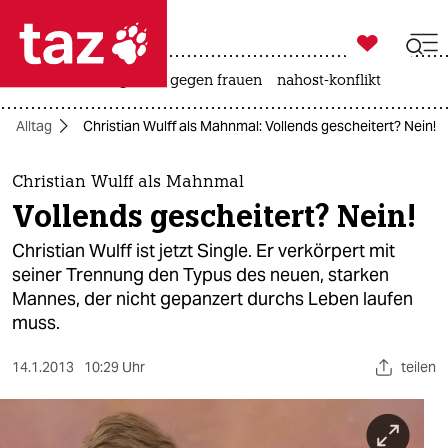

taz zahl ich
hitze
surfen
gewalt gegen frauen
nahost-konflikt

taz zahl ich
Alltag
Christian Wulff als Mahnmal: Vollends gescheitert? Nein!
taz zahl ich
themen
Christian Wulff als Mahnmal
Vollends gescheitert? Nein!
politik
Christian Wulff ist jetzt Single. Er verkörpert mit
öko
seiner Trennung den Typus des neuen, starken
Mannes, der nicht gepanzert durchs Leben laufen
gesellschaft
muss.
kultur
14.1.2013
10:29 Uhr
teilen
sport