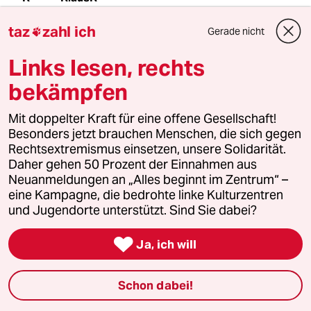
14.01.2013
,
12:54 Uhr
taz
zahl ich
Gerade nicht

Abgesehen davon, dass Wulff in keinster Weise
ein Vorbild für andere Männer sein kann oder
Links lesen, rechts
einen Trend settet oder überhaupt noch eine
öffentliche Rolle spielt, könnte wenigstens das
bekämpfen
Foto zum Artikel upgedatet werden.
Wulff geht mittlerweile nicht mehr randlos,
Mit doppelter Kraft für eine offene Gesellschaft!
sondern mit Nerdbrille durch Hannover.
Besonders jetzt brauchen Menschen, die sich gegen
Rechtsextremismus einsetzen, unsere Solidarität.
Daher gehen 50 Prozent der Einnahmen aus
lowandorder
Neuanmeldungen an „Alles beginnt im Zentrum“ –
L
eine Kampagne, die bedrohte linke Kulturzentren
14.01.2013
,
12:50 Uhr
und Jugendorte unterstützt. Sind Sie dabei?
Ausgewufft - und jetzt Martin Reichert

Ja, ich will
Hosen runter als Chance!
Ok - aber was fürn Kerlchen steigt da aus der
Rüstung? - Typus des neuen, starken Mannes?
Schon dabei!
- auhauerha!
Neue Brille - wie Schwesterwelle - und etwas