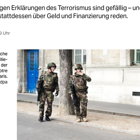
igen Erklärungen des Terrorismus sind gefällig – un
tattdessen über Geld und Finanzierung reden.
9 Uhr
sche
­lie­
 der
otre
ris.
 dpa