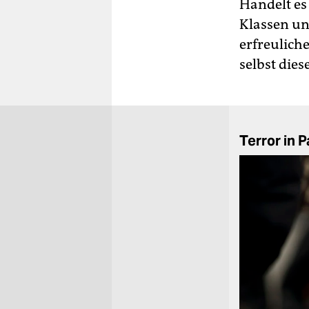
Handelt es
Klassen un
erfreulich
selbst dies
Terror in P