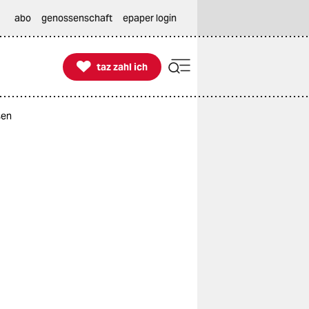
abo
genossenschaft
epaper login

taz zahl ich
taz zahl ich
sen