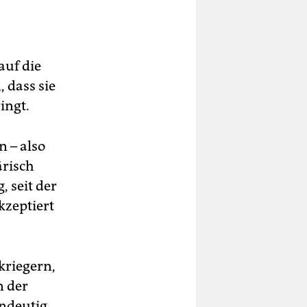
auf die
 dass sie
ingt.
n – also
ärisch
, seit der
kzeptiert
kriegern,
n der
indeutig