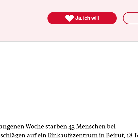

Ja, ich will
gangenen Woche starben 43 Menschen bei
hlägen auf ein Einkaufszentrum in Beirut, 18 T