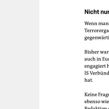
Nicht nur
Wenn man ü
Terrororga
gegenwärti
Bisher war
auch in Eur
engagiert h
IS Verbünd
hat.
Keine Frage
ebenso wie
Redaktion 