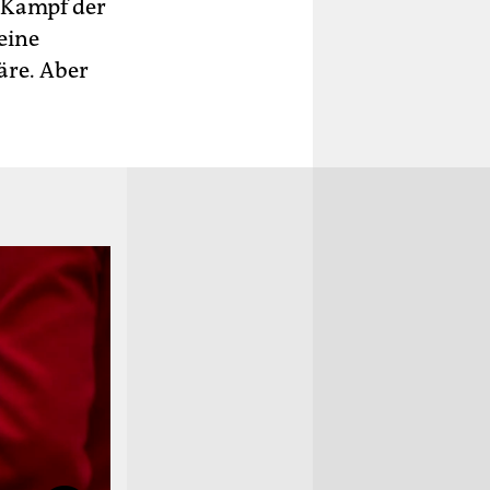
n Kampf der
eine
äre. Aber