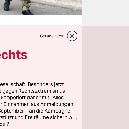
Gerade nicht
ist
echts
Netzwerk
icht
: Dass
unseren
esellschaft! Besonders jetzt
rt gegen Rechtsextremismus
z kooperiert daher mit „Alles
eitschaft
ller Einnahmen aus Anmeldungen
alsch.
. September – an die Kampagne,
rstützt und Freiräume sichern will,
führen,
bei?