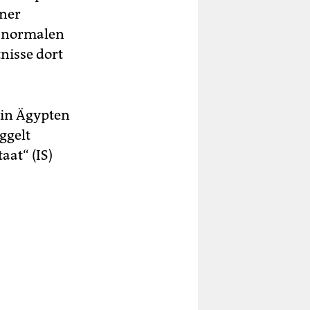
iner
m normalen
nisse dort
r in Ägypten
ggelt
aat“ (IS)