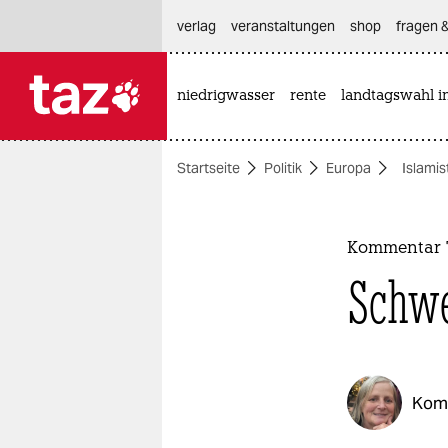
hautnavigation anspringen
hauptinhalt anspringen
footer anspringen
verlag
veranstaltungen
shop
fragen &
niedrigwasser
rente
landtagswahl i

taz zahl ich
taz zahl ich
Startseite
Politik
Europa
Islamis
themen
politik
Kommentar 
öko
Schwe
gesellschaft
kultur
Kom
sport