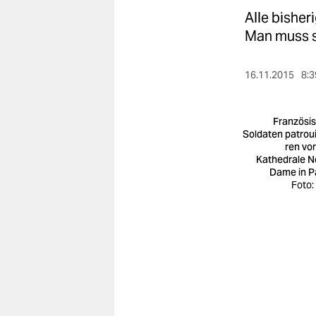
berlin
Alle bisher
nord
Man muss s
wahrheit
16.11.2015
8:3
verlag
Französi
verlag
Soldaten pa­t­rouil
ren vor
veranstaltungen
Kathedrale N
Dame in Pa
shop
Foto:
fragen & hilfe
unterstützen
abo
genossenschaft