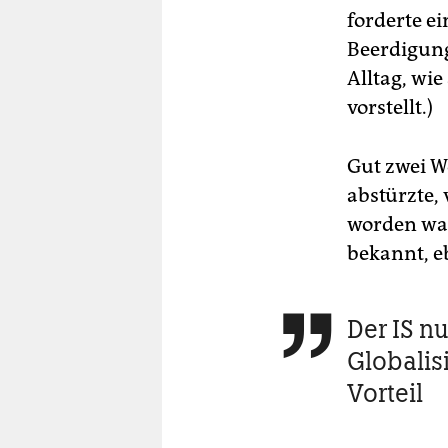
forderte e
Beerdigung
Alltag, wi
vorstellt.)
Gut zwei Wo
abstürzte,
worden war.
bekannt, e
Der IS n

Globalis
Vorteil