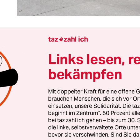
taz
zahl ich

 stehen die Ermittlungen ganz am Anfang, noch 
Links lesen, r
drückend wenig über den Hintergrund und das 
 Attentäter von Paris bekannt. Aber in einer Hins
bekämpfen
ast vollständige Übereinstimmung in ganz Europa
e Anschläge ein Angriff auf unser Wertesystem, 
Mit doppelter Kraft für eine offene G
 und die Freiheitsrechte des Westens waren.
brauchen Menschen, die sich vor O
einsetzen, unsere Solidarität. Die ta
ärung stärkt das Gemeinschaftsgefühl und die Ber
beginnt im Zentrum“. 50 Prozent a
ehr auf dem Kontinent. Aber sie ist vermutlich f
bei taz zahl ich gehen – bis zum 30
die linke, selbstverwaltete Orte unte
r Kampf gegen den Terrorismus wäre leichter zu 
bevor sie verschwinden. Sind Sie da
chtig wäre.