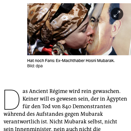
berlin
nord
wahrheit
verlag
verlag
Hat noch Fans: Ex-Machthaber Hosni Mubarak.
veranstaltungen
Bild: dpa
shop
D
fragen & hilfe
as Ancient Régime wird rein gewaschen.
unterstützen
Keiner will es gewesen sein, der in Ägypten
für den Tod von 840 Demonstranten
abo
während des Aufstandes gegen Mubarak
genossenschaft
verantwortlich ist. Nicht Mubarak selbst, nicht
sein Innenminister, nein auch nicht die