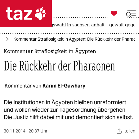

taz zahl ich
hitze
surfen
landtagswahl in sachsen-anhalt
gewalt gegen

taz zahl ich
ng
Kommentar Straflosigkeit in Ägypten: Die Rückkehr der Pharao
taz zahl ich
Kommentar Straflosigkeit in Ägypten
themen
Die Rückkehr der Pharaonen
politik
öko
Kommentar von
Karim El-Gawhary
gesellschaft
Die Institutionen in Ägypten bleiben unreformiert
und wollen wieder zur Tagesordnung übergehen.
kultur
Die Justiz hilft dabei mit und demontiert sich selbst.
sport
30.11.2014
20:37 Uhr
teilen