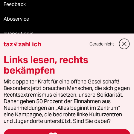
Feedback
Aboservice
ePaper Login
taz
zahl ich
Gerade nicht

Downloads für Abonnierende
Links lesen, rechts
bekämpfen
© 2026 taz Verlags und Vertriebs GmbH
Mit doppelter Kraft für eine offene Gesellschaft!
Alle Rechte vorbehalten. Bei rechtlichen Fragen oder für Genehmigungen
wenden Sie sich bitte an
lizenzen@taz.de
Besonders jetzt brauchen Menschen, die sich gegen
Rechtsextremismus einsetzen, unsere Solidarität.
Daher gehen 50 Prozent der Einnahmen aus
Feedback
Redaktionsstatut
Kommune-Richtlinien
KI-
Neuanmeldungen an „Alles beginnt im Zentrum“ –
eine Kampagne, die bedrohte linke Kulturzentren
Leitlinie
Informant
Datenschutz
Impressum
AGB
und Jugendorte unterstützt. Sind Sie dabei?
Seitenwende
Einwilligungen widerrufen (Ads)