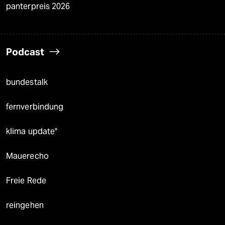
panterpreis 2026
Podcast
bundestalk
fernverbindung
klima update°
Mauerecho
Freie Rede
reingehen