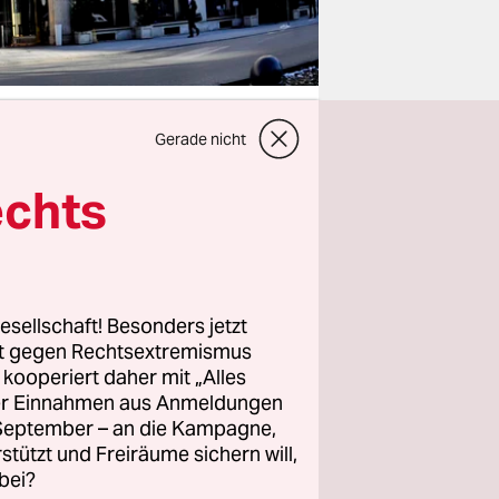
Gerade nicht
echts
ionellen
ich oder
gen
die
Diese
esellschaft! Besonders jetzt
rt gegen Rechtsextremismus
ärt. Denn
z kooperiert daher mit „Alles
rrschenden
ller Einnahmen aus Anmeldungen
 und der
. September – an die Kampagne,
os
rstützt und Freiräume sichern will,
bei?