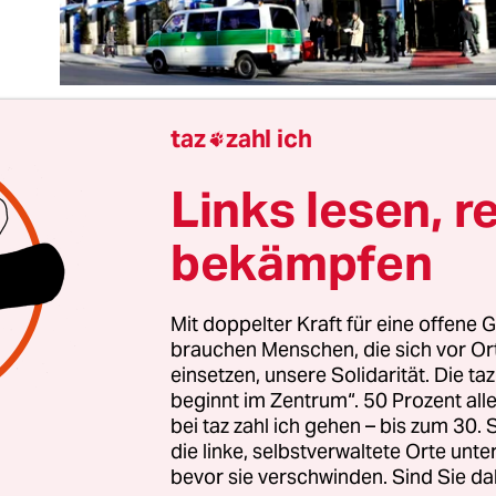
taz
zahl ich

Links lesen, r
 internationale Ordnung zerfällt und ihre institut
ranten (Nato, EU, UNO, OSZE) reagieren zu zögerl
bekämpfen
d zu schwach. Trifft diese Leitthese der diesjähri
icherheitskonferenz zu? Und wenn ja, was sind 
ür diese vermeintlich bedrohliche Entwicklung? 
Mit doppelter Kraft für eine offene G
brauchen Menschen, die sich vor O
den bei der dreitägigen Veranstaltung nicht gekl
einsetzen, unsere Solidarität. Die ta
 Dialog fand kaum statt. Zum die Konferenz behe
beginnt im Zentrum“. 50 Prozent a
flikt redeten die führenden Vertreter Russlands
bei taz zahl ich gehen – bis zum 30
araten Auftritten konfrontativ und kompromissl
die linke, selbstverwaltete Orte unte
bevor sie verschwinden. Sind Sie da
 vorbei.