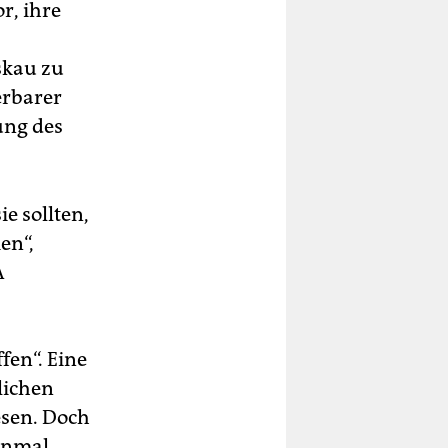
r, ihre
skau zu
erbarer
ung des
e sollten,
en“,
A
fen“. Eine
lichen
sen. Doch
einmal