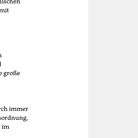
nischen
 mit
n
d
e große
urch immer
sordnung,
s im