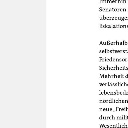
Immerhin w
Senatoren 
überzeugen
Eskalation
Außerhalb 
selbstvers
Friedensor
Sicherheit
Mehrheit d
verlässlic
lebensbedr
nördlichen
neue „Fre
durch mili
Wesentlic