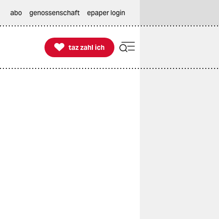
abo
genossenschaft
epaper login

taz zahl ich
taz zahl ich