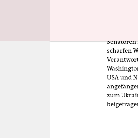
Außenminis
Moskaus of
Europäisc
Senatoren 
scharfen W
Verantwort
Washington 
USA und Na
angefangen
zum Ukrain
beigetrage