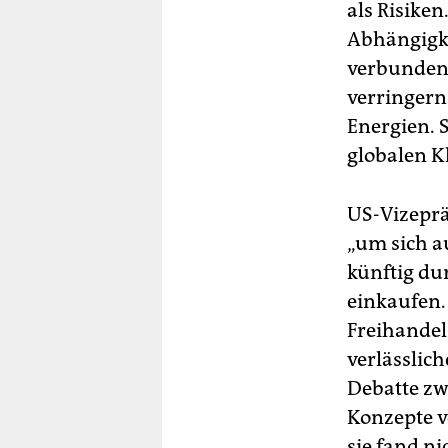
als Risike
Abhängigke
verbundene
verringern
Energien. 
globalen K
US-Vizeprä
„um sich a
künftig du
einkaufen.
Freihande
verlässlic
Debatte zw
Konzepte 
sie fand ni