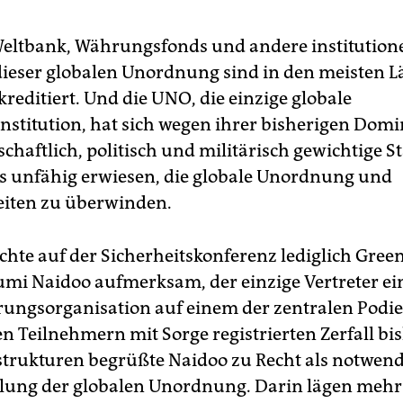
Weltbank, Währungsfonds und andere institutione
ieser globalen Unordnung sind in den meisten L
reditiert. Und die UNO, die einzige globale
stitution, hat sich wegen ihrer bisherigen Dom
chaftlich, politisch und militärisch gewichtige S
s unfähig erwiesen, die globale Unordnung und
iten zu überwinden.
hte auf der Sicherheitskonferenz lediglich Gree
umi Naidoo aufmerksam, der einzige Vertreter ei
rungsorganisation auf einem der zentralen Podi
n Teilnehmern mit Sorge registrierten Zerfall bi
rukturen begrüßte Naidoo zu Recht als notwend
llung der globalen Unordnung. Darin lägen meh