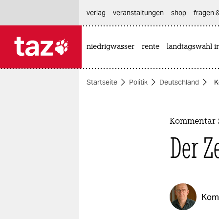
hautnavigation anspringen
hauptinhalt anspringen
footer anspringen
verlag
veranstaltungen
shop
fragen &
niedrigwasser
rente
landtagswahl i

taz zahl ich
taz zahl ich
Startseite
Politik
Deutschland
K
themen
politik
Kommentar S
öko
Der Z
gesellschaft
kultur
Kom
sport