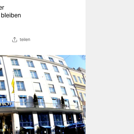
er
 bleiben
teilen