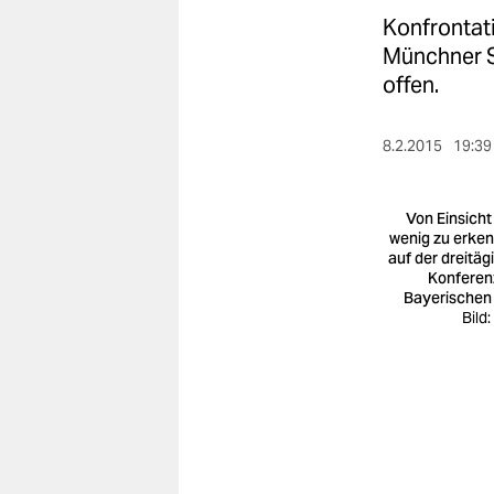
berlin
Konfrontat
nord
Münchner S
offen.
wahrheit
verlag
8.2.2015
19:39
verlag
Von Einsicht
veranstaltungen
wenig zu erke
auf der dreitäg
Konferen
shop
Bayerischen
Bild
fragen & hilfe
unterstützen
abo
genossenschaft