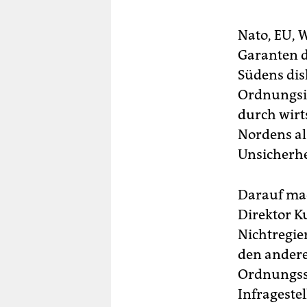
Nato, EU, 
Garanten d
Südens disk
Ordnungsin
durch wirts
Nordens al
Unsicherhe
Darauf mac
Direktor K
Nichtregie
den andere
Ordnungsst
Infrageste