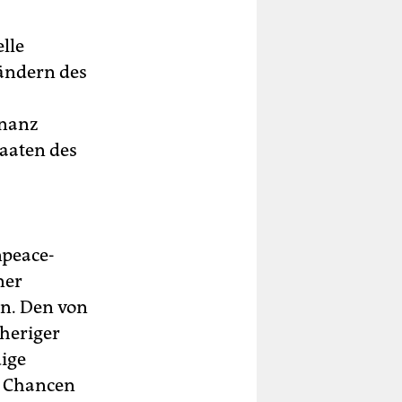
lle
ändern des
inanz
taaten des
npeace-
ner
en. Den von
sheriger
ige
r Chancen