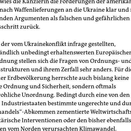
ies die Kanzlerin die Forderungen der amerika
nach Waffenlieferungen an die Ukraine klar und
den Argumenten als falschen und gefährlichen
sschritt zurück.
der vom Ukrainekonflikt infrage gestellten,
tändlich unbedingt erhaltenswerten Europäische
dnung stellen sich die Fragen von Ordnungs- un
sstrukturen und ihrem Zerfall sehr anders. Für di
er Erdbevölkerung herrschte auch bislang keine
he Ordnung und Sicherheit, sondern oftmals
ohliche Unordnung. Bedingt durch eine von den
 Industriestaaten bestimmte ungerechte und d
ihandels“-Abkommen zementierte Weltwirtschaft
tärische Interventionen oder den bisher ebenfall
hen vom Norden verursachten Klimawandel.