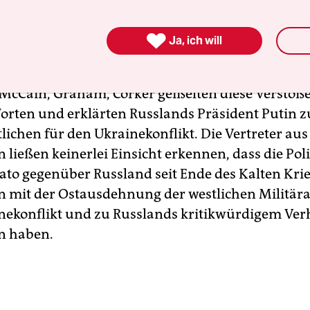
ter Lawrow und andere russische Politiker
leug

Ja, ich will
fensichtliche Verstöße gegen das Völkerrecht un
he Friedensordnung
. US-Vizepräsident Biden und
McCain, Graham, Corker geißelten diese Verstöße
orten und erklärten Russlands Präsident Putin 
lichen für den Ukrainekonflikt. Die Vertreter aus
ließen keinerlei Einsicht erkennen, dass die Poli
to gegenüber Russland seit Ende des Kalten Krie
 mit der Ostausdehnung der westlichen Militäral
ekonflikt und zu Russlands kritikwürdigem Ver
n haben.