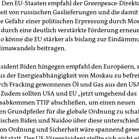
n. Den EU-Staaten empfahl der Greenpeace-Direkto
it von russischen Gaslieferungen und die damit
 Gefahr einer politischen Erpressung durch Mo
 durch eine deutlich verstärkte Förderung erneu
So könne die EU stärker als bislang zur Eindämm
limawandels beitragen.
sident Biden hingegen empfahl den Europäern, si
us der Energieabhängigkeit von Moskau zu befrei
rch Fracking gewonnenes Öl und Gas aus den US
 Zudem sollten USA und EU „jetzt umgehend das
lsabkommen TTIP abschließen, um einen neuen
hen Grundpfeiler für die globale Ordnung zu schaf
ischen Biden und Naidoo über diese unterschied
von Ordnung und Sicherheit wäre spannend gewe
cht statt. Der US-Vizepräsident stellte sich nicht 