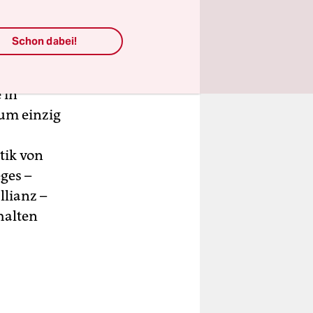
neten
Schon dabei!
d gegen die
 die
 in
zum einzig
tik von
ges –
lianz –
halten