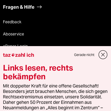
Fragen & Hilfe
Feedback
Aboservice
ePaper Login
taz
zahl ich
Gerade nicht

Downloads für Abonnierende
Links lesen, rechts
bekämpfen
© 2026 taz Verlags und Vertriebs GmbH
Alle Rechte vorbehalten. Bei rechtlichen Fragen oder für Genehmigungen
Mit doppelter Kraft für eine offene Gesellschaft!
wenden Sie sich bitte an
lizenzen@taz.de
Besonders jetzt brauchen Menschen, die sich gegen
Rechtsextremismus einsetzen, unsere Solidarität.
Daher gehen 50 Prozent der Einnahmen aus
Feedback
Redaktionsstatut
Kommune-Richtlinien
KI-
Neuanmeldungen an „Alles beginnt im Zentrum“ –