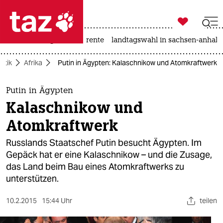

taz zahl ich
hitze
niedrigwasser
rente
landtagswahl in sachsen-anhalt

taz zahl ich
litik
Afrika
Putin in Ägypten: Kalaschnikow und Atomkraftwerk
taz zahl ich
themen
Putin in Ägypten
Kalaschnikow und
politik
Atomkraftwerk
öko
Russlands Staatschef Putin besucht Ägypten. Im
Gepäck hat er eine Kalaschnikow – und die Zusage,
gesellschaft
das Land beim Bau eines Atomkraftwerks zu
unterstützen.
kultur
sport
10.2.2015
15:44 Uhr
teilen