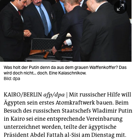
berlin
nord
wahrheit
verlag
verlag
veranstaltungen
Was holt der Putin denn da aus dem grauen Waffenkoffer? Das
wird doch nicht... doch. Eine Kalaschnikow.
shop
Bild: dpa
fragen & hilfe
KAIRO/BERLIN
afp/dpa
| Mit russischer Hilfe will
Ägypten sein erstes Atomkraftwerk bauen. Beim
unterstützen
Besuch des russischen Staatschefs Wladimir Putin
abo
in Kairo sei eine entsprechende Vereinbarung
unterzeichnet worden, teilte der ägyptische
genossenschaft
Präsident Abdel Fattah al-Sisi am Dienstag mit.