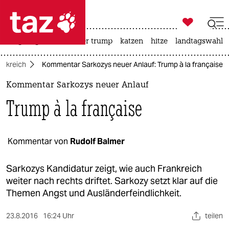

taz zahl ich
bergsteigen
usa unter trump
katzen
hitze
landtagswahl i

taz zahl ich
ankreich
Kommentar Sarkozys neuer Anlauf: Trump à la française
taz zahl ich
Kommentar Sarkozys neuer Anlauf
themen
Trump à la française
politik
öko
Kommentar von
Rudolf Balmer
gesellschaft
Sarkozys Kandidatur zeigt, wie auch Frankreich
weiter nach rechts driftet. Sarkozy setzt klar auf die
kultur
Themen Angst und Ausländerfeindlichkeit.
sport
23.8.2016
16:24 Uhr
teilen