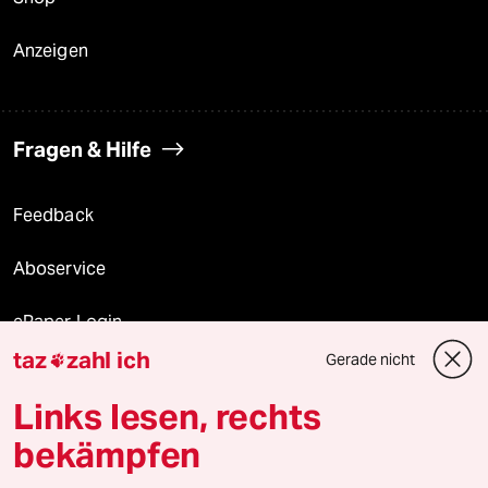
Anzeigen
Fragen & Hilfe
Feedback
Aboservice
ePaper Login
taz
zahl ich
Gerade nicht

Downloads für Abonnierende
Links lesen, rechts
bekämpfen
© 2026 taz Verlags und Vertriebs GmbH