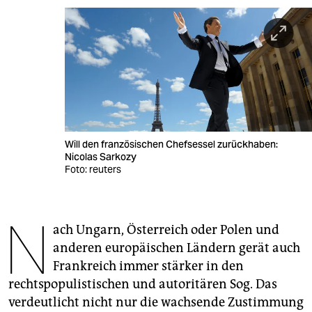
berlin
nord
wahrheit
verlag
verlag
Will den französischen Chefsessel zurückhaben:
veranstaltungen
Nicolas Sarkozy
Foto: reuters
shop
fragen & hilfe
N
ach Ungarn, Österreich oder Polen und
unterstützen
anderen europäischen Ländern gerät auch
abo
Frankreich immer stärker in den
rechtspopulistischen und autoritären Sog. Das
genossenschaft
verdeutlicht nicht nur die wachsende Zustimmung