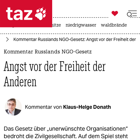

taz zahl ich
krieg in der ukraine
hitze
niedrigwasser
waldbrände

taz zahl ich
pa
Kommentar Russlands NGO-Gesetz: Angst vor der Freiheit der 
taz zahl ich
Kommentar Russlands NGO-Gesetz
themen
Angst vor der Freiheit der
politik
Anderen
öko
gesellschaft
Kommentar von
Klaus-Helge Donath
kultur
sport
Das Gesetz über „unerwünschte Organisationen“
bedroht die Zivilgesellschaft. Auf dem Spiel steht