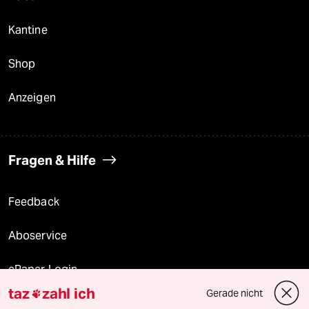
Kantine
Shop
Anzeigen
Fragen & Hilfe
Feedback
Aboservice
ePaper Login
taz
zahl ich
Gerade nicht

Downloads für Abonnierende