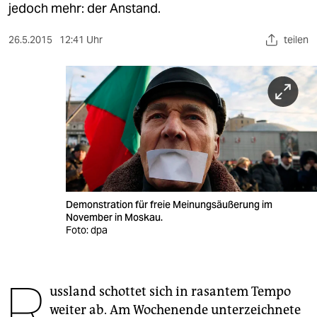
berlin
jedoch mehr: der Anstand.
nord
26.5.2015
12:41 Uhr
teilen
wahrheit
verlag
verlag
veranstaltungen
shop
Demonstration für freie Meinungsäußerung im
fragen & hilfe
November in Moskau.
Foto: dpa
unterstützen
abo
R
ussland schottet sich in rasantem Tempo
genossenschaft
weiter ab. Am Wochenende unterzeichnete