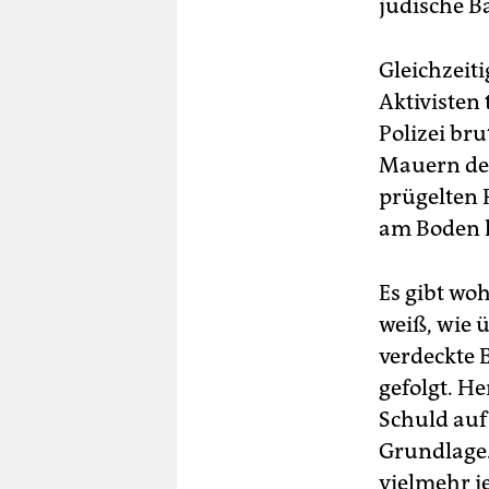
jüdische B
Gleichzeiti
Aktivisten
Polizei bru
Mauern de
prügelten 
am Boden l
Es gibt woh
weiß, wie ü
verdeckte E
gefolgt. H
Schuld auf
Grundlage.
vielmehr je