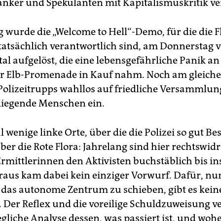
anker und Spekulanten mit Kapitalismuskritik v
g wurde die „Welcome to Hell“-Demo, für die die F
 tatsächlich verantwortlich sind, am Donnerstag 
tal aufgelöst, die eine lebensgefährliche Panik an
r Elb-Promenade in Kauf nahm. Noch am gleich
Polizeitrupps wahllos auf friedliche Versammlu
iegende Menschen ein.
l wenige linke Orte, über die die Polizei so gut Be
ber die Rote Flora: Jahrelang sind hier rechtswidr
rmittlerinnen den Aktivisten buchstäblich bis in
eraus kam dabei kein einziger Vorwurf. Dafür, nu
 das autonome Zentrum zu schieben, gibt es kein
 Der Reflex und die voreilige Schuldzuweisung 
gliche Analyse dessen, was passiert ist, und woh