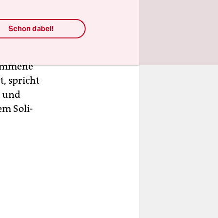
rachten
Schon dabei!
gte in Angst
d kündigt
ekommene
, spricht
“ und
em Soli-