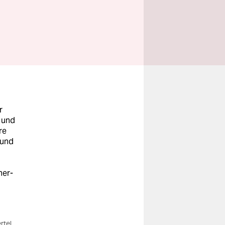
r
 und
re
 und
ner-
rtel