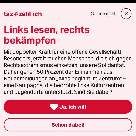
Kantine
taz
zahl ich
Gerade nicht

Shop
Links lesen, rechts
bekämpfen
Anzeigen
Mit doppelter Kraft für eine offene Gesellschaft!
Besonders jetzt brauchen Menschen, die sich gegen
Rechtsextremismus einsetzen, unsere Solidarität.
Fragen & Hilfe
Daher gehen 50 Prozent der Einnahmen aus
Neuanmeldungen an „Alles beginnt im Zentrum“ –
Feedback
eine Kampagne, die bedrohte linke Kulturzentren
und Jugendorte unterstützt. Sind Sie dabei?
Aboservice

Ja, ich will
ePaper Login
Schon dabei!
Downloads für Abonnierende