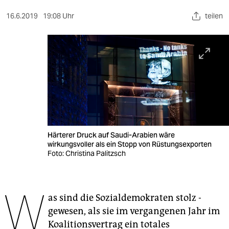
berlin
16.6.2019
19:08 Uhr
teilen
nord
wahrheit
verlag
verlag
veranstaltungen
shop
Härterer Druck auf Saudi-Arabien wäre
wirkungsvoller als ein Stopp von Rüstungsexporten
fragen & hilfe
Foto: Christina Palitzsch
unterstützen
W
abo
as sind die Sozialdemokraten stolz ­
gewesen, als sie im vergangenen Jahr im
genossenschaft
Koalitionsvertrag ein totales