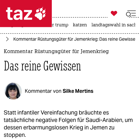

taz zahl ich
bergsteigen
usa unter trump
katzen
landtagswahl in sachs

taz zahl ich
nd
Kommentar Rüstungsgüter für Jemenkrieg: Das reine Gewissen
taz zahl ich
Kommentar Rüstungsgüter für Jemenkrieg
themen
Das reine Gewissen
politik
öko
Kommentar von
Silke Mertins
gesellschaft
kultur
Statt infantiler Vereinfachung bräuchte es
tatsächliche negative Folgen für Saudi-Arabien, um
sport
dessen erbarmungslosen Krieg in Jemen zu
stoppen.