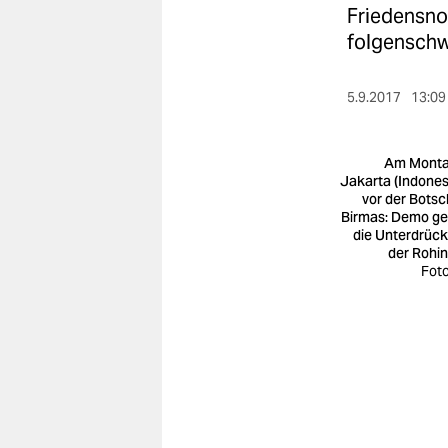
berlin
Friedensno
folgenschw
nord
wahrheit
5.9.2017
13:09
verlag
Am Monta
verlag
Jakarta (Indones
vor der Botsc
veranstaltungen
Birmas: Demo g
die Unterdrüc
shop
der Rohi
Foto
fragen & hilfe
unterstützen
abo
genossenschaft