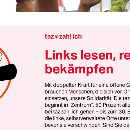
taz
zahl ich

e Nacht habe ich von Aung San Suu Kyi geträumt.
densnobelpreisträgerin und De-facto-Regierungs
Links lesen, r
sselt und geknebelt in einem abgedichteten Rau
bekämpfen
irmas Generäle sie vor die Tür, schubsen sie auf 
sie weiter eisern ihren Diskurs von Freiheit und
 irgendetwas Konkretes zu Protokoll zu geben.
Mit doppelter Kraft für eine offene G
brauchen Menschen, die sich vor O
einsetzen, unsere Solidarität. Die ta
Menschenrechte und Demokratie? Für wen eigentl
beginnt im Zentrum“. 50 Prozent a
t 90.000 muslimische Rohingya
, für die meisten
bei taz zahl ich gehen – bis zum 30
llegale Einwanderer aus Bangladesch, nach einem 
die linke, selbstverwaltete Orte unte
bevor sie verschwinden. Sind Sie da
st ernannten Rohingya-Befreiungsarmee aus Birm