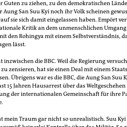
der Guten zu ziehen, zu den demokratischen Lände
r Aung San Suu Kyi noch ihr Volk scheinen gewus
auf sie sich damit eingelassen haben. Empört ve
nationale Kritik an dem unmenschlichen Umgang
it den Rohingya mit einem Selbstverständnis, da
agen lässt.
t inzwischen die BBC. Weil die Regierung versucht
u zensieren, hat sie einen Deal mit einem Staat
ssen. Übrigens war es die BBC, die Aung San Suu K
st 15 Jahren Hausarrest über das Weltgeschehen 
ung der internationalen Gemeinschaft für ihre Pa
e.
ist mein Traum gar nicht so unrealistisch. Suu Kyi
sgemäß keinerlei Kontrolle über das Militär. So g