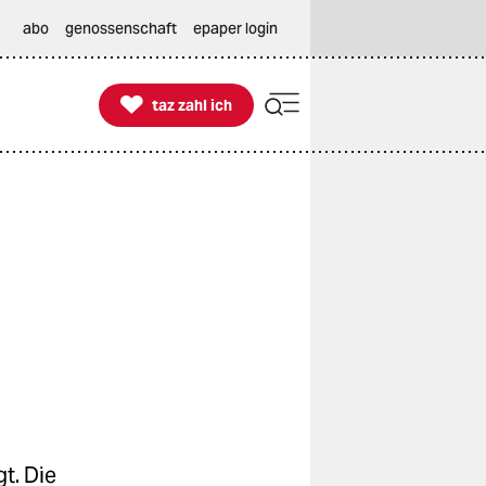
abo
genossenschaft
epaper login

taz zahl ich
taz zahl ich
t. Die