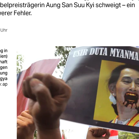
belpreisträgerin Aung San Suu Kyi schweigt – ein
erer Fehler.
 Uhr
g in
ien)
haft
egen
kung
ngya
: ap