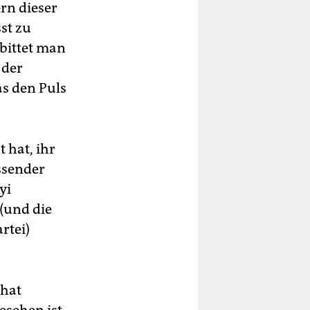
rn dieser
st zu
rbittet man
 der
s den Puls
 hat, ihr
ssender
yi
(und die
rtei)
 hat
esehen ist