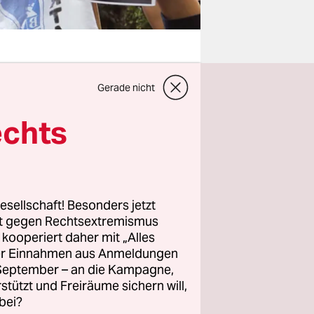
Gerade nicht
 Die
chefin saß
echts
m. Ab und
eine
 Demokratie
esellschaft! Besonders jetzt
rt gegen Rechtsextremismus
z kooperiert daher mit „Alles
ich?
Das
ller Einnahmen aus Anmeldungen
 Birmesen
. September – an die Kampagne,
Angriff
rstützt und Freiräume sichern will,
bei?
a verjagt.