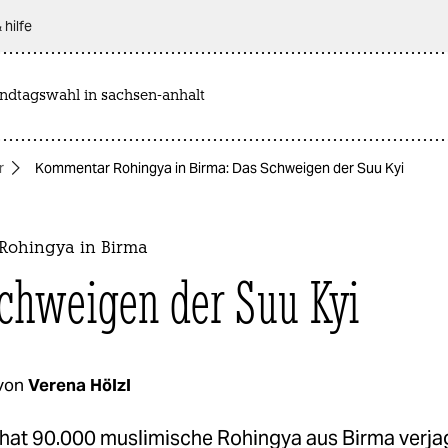
 hilfe
andtagswahl in sachsen-anhalt
r
Kommentar Rohingya in Birma: Das Schweigen der Suu Kyi
Rohingya in Birma
chweigen der Suu Kyi
von
Verena Hölzl
 hat 90.000 muslimische Rohingya aus Birma verjag