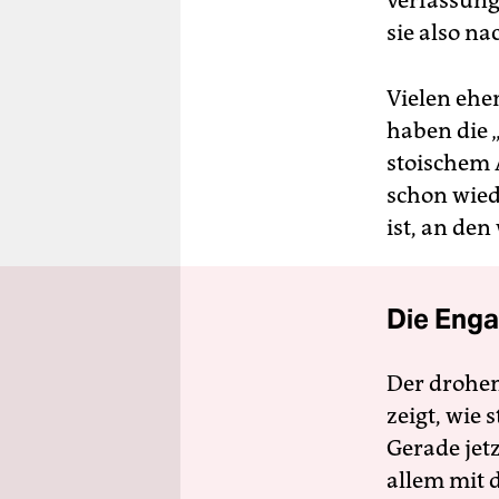
sie also na
Vielen ehe
haben die 
stoischem A
schon wiede
ist, an de
Die Enga
Der drohe
zeigt, wie
Gerade jet
allem mit d