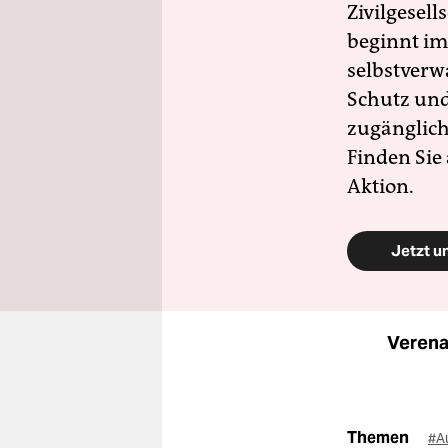
Zivilgesell
beginnt im
selbstverw
Schutz und 
zugänglich
Finden Sie
Aktion.
Jetzt u
Verena
Themen
#A