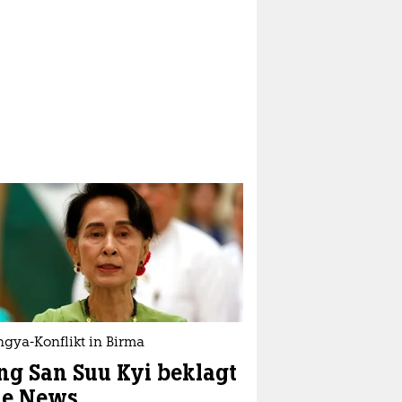
gya-Konflikt in Birma
g San Suu Kyi beklagt
ke News