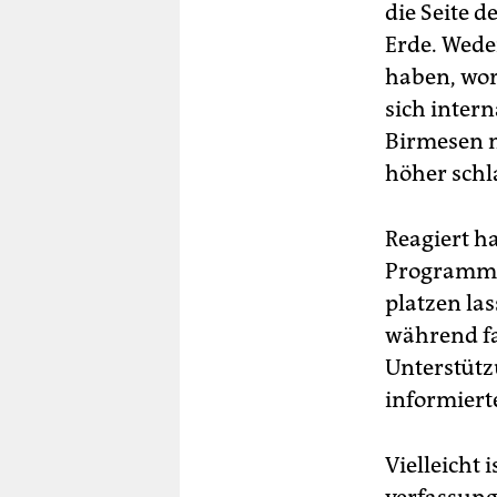
die Seite 
Erde. Wede
haben, wor
sich inter
Birmesen m
höher schl
Reagiert ha
Programm z
platzen la
während fa
Unterstütz
informiert
Vielleicht 
verfassung