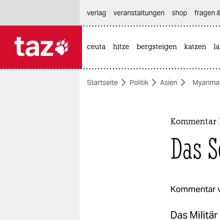
hautnavigation anspringen
hauptinhalt anspringen
footer anspringen
verlag
veranstaltungen
shop
fragen &
ceuta
hitze
bergsteigen
katzen
l

taz zahl ich
taz zahl ich
Startseite
Politik
Asien
Myanma
themen
politik
Kommentar 
öko
Das S
gesellschaft
kultur
Kommentar 
sport
Das Militär