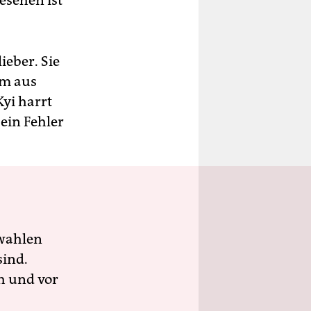
ieber. Sie
em aus
Kyi harrt
 ein Fehler
wahlen
sind.
h und vor