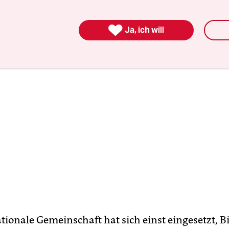
chtler befürchten das Schlimmste.

Ja, ich will
tionale Gemeinschaft hat sich einst eingesetzt, 