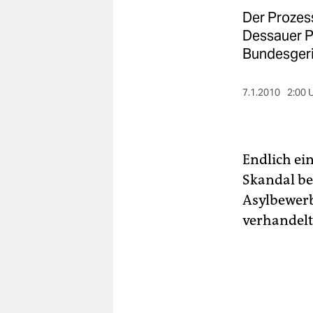
berlin
Der Prozes
nord
Dessauer Po
Bundesgeric
wahrheit
verlag
7.1.2010
2:00 
verlag
veranstaltungen
Endlich ei
shop
Skandal be
Asylbewerb
fragen & hilfe
verhandelt
unterstützen
abo
genossenschaft