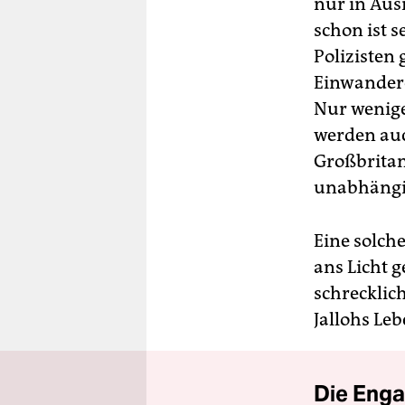
nur in Aus
schon ist s
Polizisten 
Einwandere
Nur wenige
werden auc
Großbritan
unabhängi
Eine solch
ans Licht g
schrecklic
Jallohs Leb
Die Enga