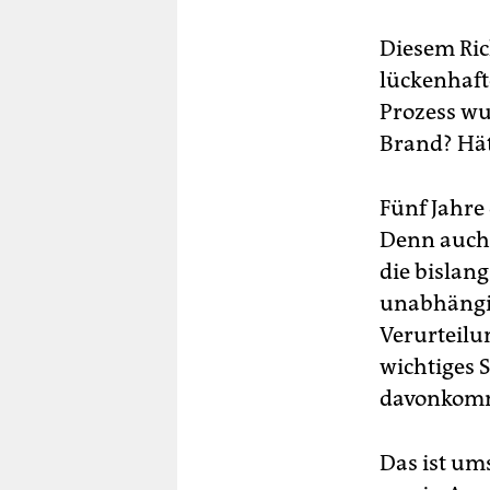
Diesem Ric
lückenhaft
Prozess wu
Brand? Hät
Fünf Jahre 
Denn auch 
die bislang
unabhängig
Verurteilu
wichtiges S
davonkomm
Das ist um