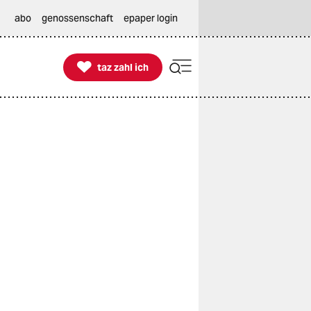
abo
genossenschaft
epaper login

taz zahl ich
taz zahl ich