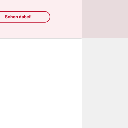
izisten
. Noch nie
Schon dabei!