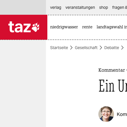
hautnavigation anspringen
hauptinhalt anspringen
footer anspringen
verlag
veranstaltungen
shop
fragen &
niedrigwasser
rente
landtagswahl i

taz zahl ich
taz zahl ich
Startseite
Gesellschaft
Debatte
themen
politik
Kommentar O
öko
Ein U
gesellschaft
kultur
Kom
sport