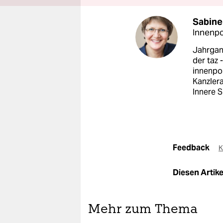
Sabine
Innenpol
Jahrgang
der taz 
innenpo
Kanzler
Innere S
Feedback
K
Diesen Artikel
Mehr zum Thema