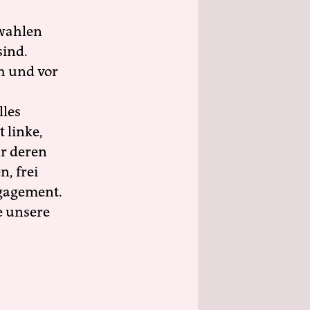
wahlen
sind.
h und vor
lles
 linke,
ür deren
n, frei
ngagement.
e unsere