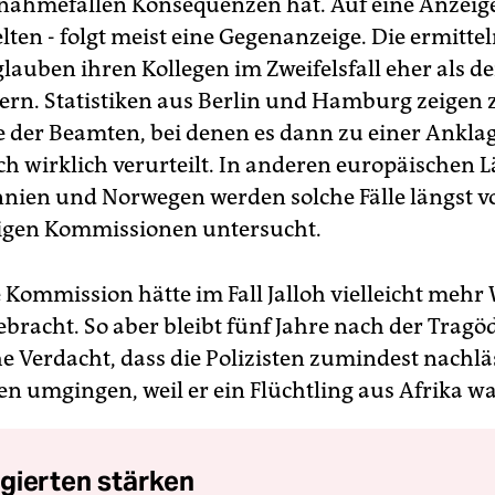
nahmefällen Konsequenzen hat. Auf eine Anzeige 
elten - folgt meist eine Gegenanzeige. Die ermitte
glauben ihren Kollegen im Zweifelsfall eher als d
rn. Statistiken aus Berlin und Hamburg zeigen
 der Beamten, bei denen es dann zu einer Ankla
h wirklich verurteilt. In anderen europäischen 
nien und Norwegen werden solche Fälle längst v
gen Kommissionen untersucht.
e Kommission hätte im Fall Jalloh vielleicht mehr
ebracht. So aber bleibt fünf Jahre nach der Tragö
he Verdacht, dass die Polizisten zumindest nachlä
en umgingen, weil er ein Flüchtling aus Afrika wa
gierten stärken