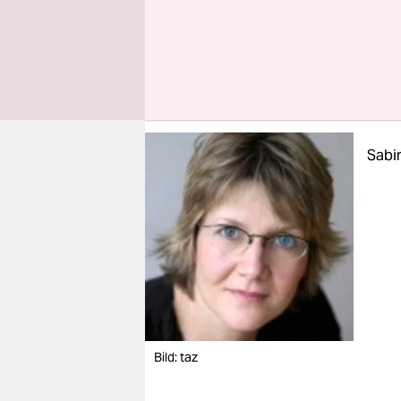
Verfahren 
hätten die
sei er von
Sabin
Bild: taz