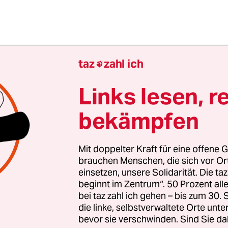
taz
zahl ich

Links lesen, r
bekämpfen
Schlampereien und Ungereimtheiten prägten von
Mit doppelter Kraft für eine offene G
ilichen Ermittlungen. Vor Gericht machte die Hau
brauchen Menschen, die sich vor O
einsetzen, unsere Solidarität. Die ta
stin, die ihren angeklagten Kollegen zunächst bela
beginnt im Zentrum“. 50 Prozent a
zieher - nachdem der Revierleiter sie und ander
bei taz zahl ich gehen – bis zum 30
ch beordert hatte. Der Verdacht, die Beamten se
die linke, selbstverwaltete Orte unte
cht worden, drängte sich auf. Der Richter selbst e
bevor sie verschwinden. Sind Sie da