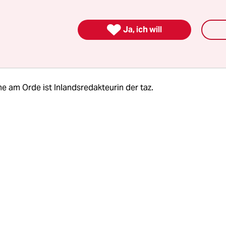
für gescheitert und kam zu der Einschätzung, Pol
 Wahrheit wie in einer "Bananenrepublik" gebeugt

Ja, ich will
 Beamten derart belogen worden.
e am Orde ist Inlandsredakteurin der taz.