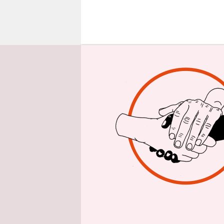
epaper login
Unwillen, 
die polize
eine Polizi
einen Rück
zum Gesprä
Linie gebra