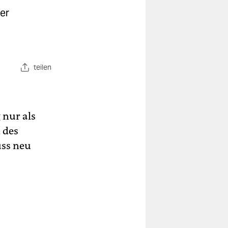
er
teilen
 nur als
 des
uss neu