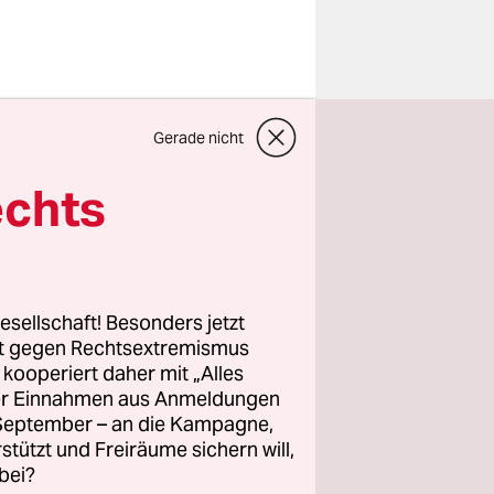
Gerade nicht
echts
 Beginn an
esellschaft! Besonders jetzt
ptzeugin,
rt gegen Rechtsextremismus
z kooperiert daher mit „Alles
stet hatte,
ller Einnahmen aus Anmeldungen
e Zeugen
. September – an die Kampagne,
ien auf
rstützt und Freiräume sichern will,
rklärte das
bei?