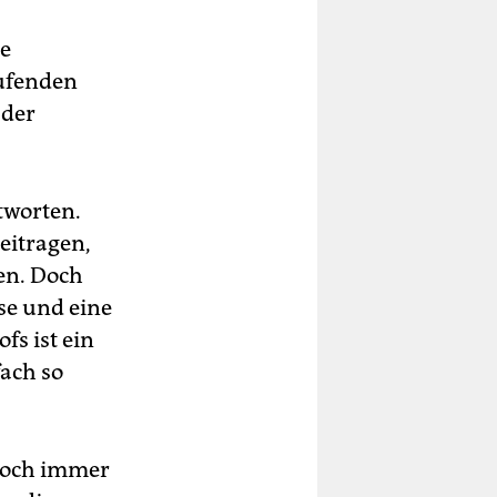
ne
aufenden
 der
ntworten.
eitragen,
ten. Doch
se und eine
fs ist ein
fach so
 noch immer