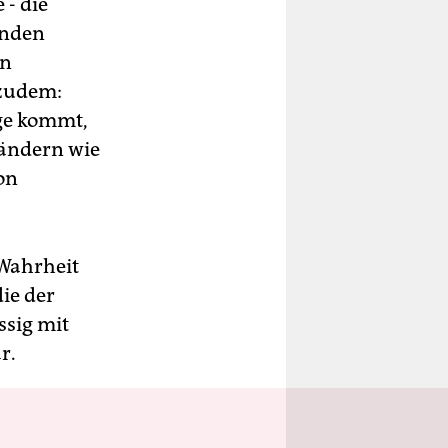
- die
lnden
en
 zudem:
ge kommt,
Ländern wie
on
 Wahrheit
die der
ssig mit
r.