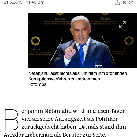
berlin
31.5.2019
11:43 Uhr
teilen
nord
wahrheit
verlag
verlag
veranstaltungen
Netanjahu lässt nichts aus, um dem ihm drohenden
shop
Korruptionsverfahren zu entkommen
Foto: dpa
fragen & hilfe
unterstützen
B
enjamin Netanjahu wird in diesen Tagen
abo
viel an seine Anfangszeit als Politiker
genossenschaft
zurückgedacht haben. Damals stand ihm
Avigdor Lieberman als Berater zur Seite,