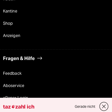
Kantine
Shop
Anzeigen
Fragen & Hilfe
Feedback
Aboservice
ePaper Login
taz
zahl ich
Gerade nicht

Downloads für Abonnierende