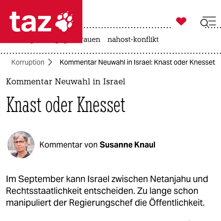

taz zahl ich
hitze
gewalt gegen frauen
nahost-konflikt

taz zahl ich
Korruption
Kommentar Neuwahl in Israel: Knast oder Knesset
taz zahl ich
Kommentar Neuwahl in Israel
themen
Knast oder Knesset
politik
öko
Kommentar von
Susanne Knaul
gesellschaft
kultur
Im September kann Israel zwischen Netanjahu und
Rechtsstaatlichkeit entscheiden. Zu lange schon
sport
manipuliert der Regierungschef die Öffentlichkeit.