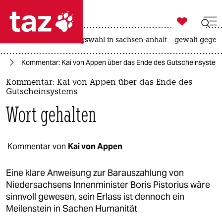

taz zahl ich
hitze
surfen
landtagswahl in sachsen-anhalt
gewalt gegen

taz zahl ich
rd
Kommentar: Kai von Appen über das Ende des Gutscheinsystems
taz zahl ich
Kommentar: Kai von Appen über das Ende des
themen
Gutscheinsystems
Wort gehalten
politik
öko
Kommentar von
Kai von Appen
gesellschaft
Eine klare Anweisung zur Barauszahlung von
kultur
Niedersachsens Innenminister Boris Pistorius wäre
sinnvoll gewesen, sein Erlass ist dennoch ein
sport
Meilenstein in Sachen Humanität