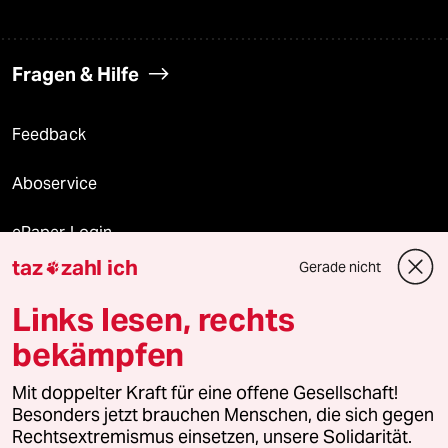
Fragen & Hilfe
Feedback
Aboservice
ePaper Login
taz
zahl ich
Gerade nicht

Downloads für Abonnierende
Links lesen, rechts
bekämpfen
© 2026 taz Verlags und Vertriebs GmbH
Mit doppelter Kraft für eine offene Gesellschaft!
Alle Rechte vorbehalten. Bei rechtlichen Fragen oder für Genehmigungen
wenden Sie sich bitte an
lizenzen@taz.de
Besonders jetzt brauchen Menschen, die sich gegen
Rechtsextremismus einsetzen, unsere Solidarität.