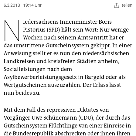
berlin
6.3.2013
19:14 Uhr
teilen
nord
N
iedersachsens Innenminister Boris
wahrheit
Pistorius (SPD) hält sein Wort: Nur wenige
Wochen nach seinem Amtsantritt hat er
verlag
das umstrittene Gutscheinsystem gekippt. In einer
Anweisung stellt er es nun den niedersächsischen
verlag
Landkreisen und kreisfreien Städten anheim,
veranstaltungen
Sozialleistungen nach dem
Asylbewerberleistungsgesetz in Bargeld oder als
shop
Wertgutscheinen auszuzahlen. Der Erlass lässt
fragen & hilfe
nun beides zu.
unterstützen
Mit dem Fall des repressiven Diktates von
abo
Vorgänger Uwe Schünemann (CDU), der durch das
genossenschaft
Gutscheinsystem Flüchtlinge von einer Einreise in
die Bundesrepublik abschrecken oder ihnen ihren