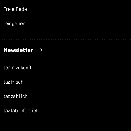
Freie Rede
reingehen
Newsletter
team zukunft
taz frisch
taz zahl ich
taz lab Infobrief