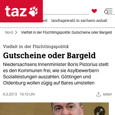

taz zahl ich
autowahn
hitze
arbeit
landtagswahl in sachsen-anhalt

taz zahl ich
Nord
Vielfalt in der Flüchtlingspolitik: Gutscheine oder Bargeld
taz zahl ich
themen
Vielfalt in der Flüchtlingspolitik
Gutscheine oder Bargeld
politik
Niedersachsens Innenminister Boris Pistorius stellt
öko
es den Kommunen frei, wie sie Asylbewerbern
Sozialleistungen auszahlen. Göttingen und
gesellschaft
Oldenburg wollen zügig auf Bares umstellen
kultur
6.3.2013
19:10 Uhr
teilen
sport