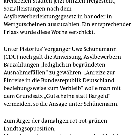
kreisfreien Städten jetzt offiziell freigestellt,
epaper login
Sozialleistungen nach dem
Asylbewerberleistungsgesetz in bar oder in
Wertgutscheinen auszuzahlen. Ein entsprechender
Erlass wurde diese Woche verschickt.
Unter Pistorius’ Vorgänger Uwe Schünemann
(CDU) noch galt die Anweisung, Asylbewerbern
Barzahlungen „lediglich in begründeten
Ausnahmefällen“ zu gewähren. „Anreize zur
Einreise in die Bundesrepublik Deutschland
beziehungsweise zum Verbleib“ wolle man mit
dem Grundsatz „Gutscheine statt Bargeld“
vermeiden, so die Ansage unter Schünemann.
Zum Ärger der damaligen rot-rot-grünen
Landtagsopposition,