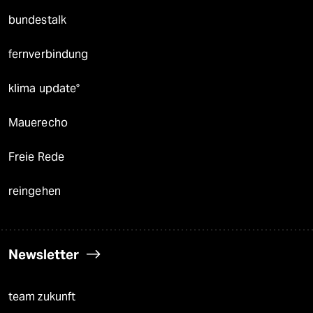
bundestalk
fernverbindung
klima update°
Mauerecho
Freie Rede
reingehen
Newsletter
team zukunft