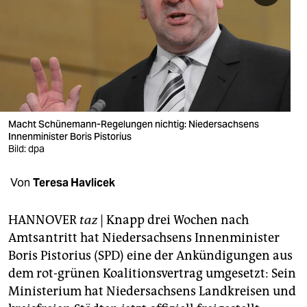
berlin
nord
wahrheit
verlag
verlag
Macht Schünemann-Regelungen nichtig: Niedersachsens
Innenminister Boris Pistorius
veranstaltungen
Bild: dpa
shop
Von
Teresa Havlicek
fragen & hilfe
HANNOVER
taz
| Knapp drei Wochen nach
unterstützen
Amtsantritt hat Niedersachsens Innenminister
Boris Pistorius (SPD) eine der Ankündigungen aus
abo
dem rot-grünen Koalitionsvertrag umgesetzt: Sein
genossenschaft
Ministerium hat Niedersachsens Landkreisen und