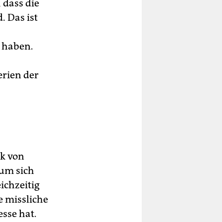
 dass die
 Das ist
t haben.
erien der
rk von
 um sich
ichzeitig
e missliche
sse hat.