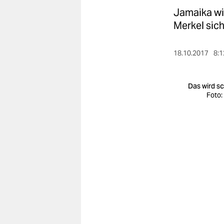
berlin
Jamaika wir
nord
Merkel sich
wahrheit
18.10.2017
8:1
verlag
Das wird s
verlag
Foto:
veranstaltungen
shop
fragen & hilfe
unterstützen
abo
genossenschaft