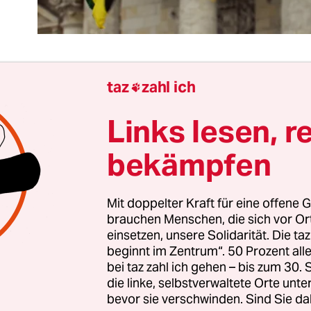
taz
zahl ich

Lage ist kurios. Eigentlich hätten die Grünen mit B
Links lesen, r
maika genug Gründe,
unsicher oder konfus zu wi
chseln ja das Lager und gehen ein ziemliches Risik
bekämpfen
sen haben sie bereits Richtung SPD und Linkspar
Wenn Özdemir & Co mit der FDP, die sie zu hassen 
Mit doppelter Kraft für eine offene G
dann werden sie alle Provokationen von Wolfgang 
brauchen Menschen, die sich vor O
ian Lindner tapfer ertragen müssen. Und Angela
einsetzen, unsere Solidarität. Die ta
och immer geschafft, ihre Koali­tionspartner zu r
beginnt im Zentrum“. 50 Prozent a
 könnten, ja sie müssten nervös sein.
bei taz zahl ich gehen – bis zum 30
die linke, selbstverwaltete Orte unte
bevor sie verschwinden. Sind Sie da
rünen wirken vor der ersten Sondierung am Mit