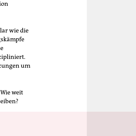
ion
ar wie die
ngskämpfe
le
ipliniert.
itzungen um
 Wie weit
reiben?