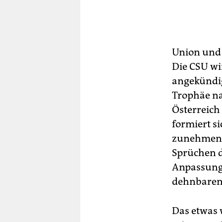
Union und 
Die CSU wi
angekündig
Trophäe na
Österreich
formiert s
zunehmende
Sprüchen d
Anpassung 
dehnbaren
Das etwas 