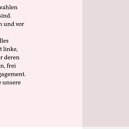
wahlen
sind.
h und vor
lles
 linke,
ür deren
n, frei
ngagement.
e unsere