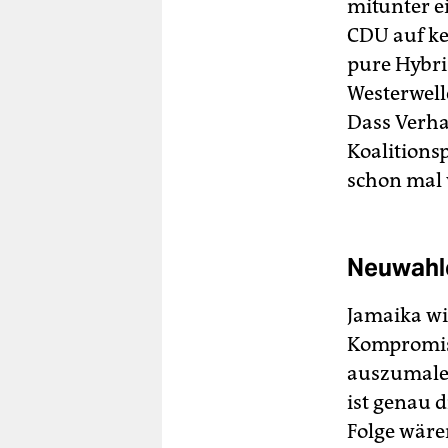
mitunter ei
CDU auf ke
pure Hybri
Westerwell
Dass Verha
Koalitions
schon mal 
Neuwahle
Jamaika wi
Kompromiss
auszumalen
ist genau 
Folge wäre