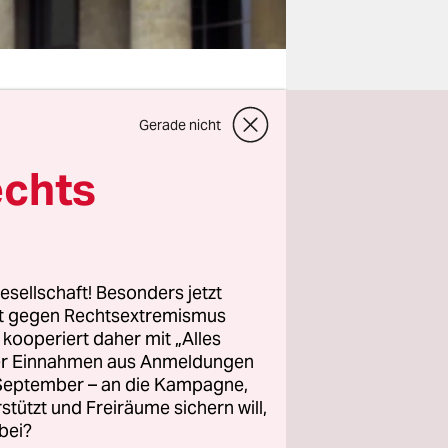
Gerade nicht
lick auf
echts
rken
. Sie
o ein. In
tei
lieben,
esellschaft! Besonders jetzt
Kubicki
rt gegen Rechtsextremismus
 Merkel hat
z kooperiert daher mit „Alles
uinieren.
ller Einnahmen aus Anmeldungen
. September – an die Kampagne,
rstützt und Freiräume sichern will,
bei?
twoch wie