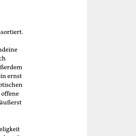
ortiert.
endeine
ch
Außerdem
in ernst
ptischen
 offene
 äußerst
ligkeit