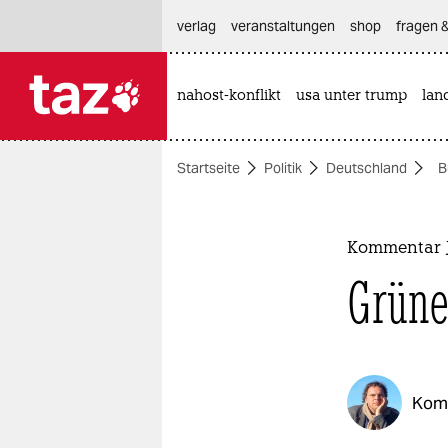
hautnavigation anspringen
hauptinhalt anspringen
footer anspringen
verlag
veranstaltungen
shop
fragen &
nahost-konflikt
usa unter trump
lan

taz zahl ich
taz zahl ich
Startseite
Politik
Deutschland
B
themen
politik
Kommentar 
öko
Grüne
gesellschaft
kultur
Kom
sport