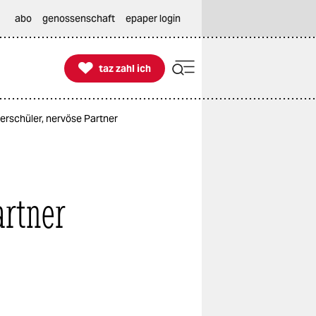
abo
genossenschaft
epaper login

taz zahl ich
taz zahl ich
schüler, nervöse Partner
artner