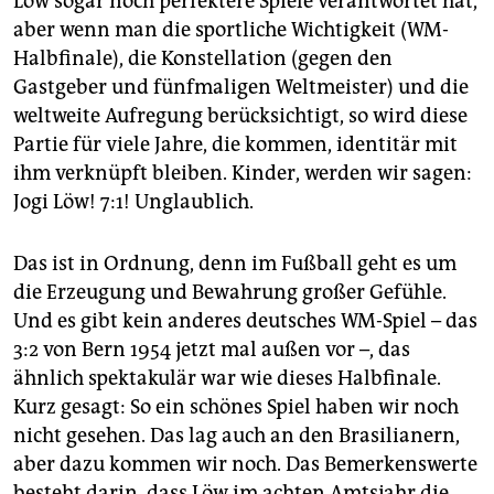
Löw sogar noch perfektere Spiele verantwortet hat,
epaper login
aber wenn man die sportliche Wichtigkeit (WM-
Halbfinale), die Konstellation (gegen den
Gastgeber und fünfmaligen Weltmeister) und die
weltweite Aufregung berücksichtigt, so wird diese
Partie für viele Jahre, die kommen, identitär mit
ihm verknüpft bleiben. Kinder, werden wir sagen:
Jogi Löw! 7:1! Unglaublich.
Das ist in Ordnung, denn im Fußball geht es um
die Erzeugung und Bewahrung großer Gefühle.
Und es gibt kein anderes deutsches WM-Spiel – das
3:2 von Bern 1954 jetzt mal außen vor –, das
ähnlich spektakulär war wie dieses Halbfinale.
Kurz gesagt: So ein schönes Spiel haben wir noch
nicht gesehen. Das lag auch an den Brasilianern,
aber dazu kommen wir noch. Das Bemerkenswerte
besteht darin, dass Löw im achten Amtsjahr die