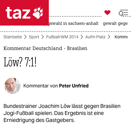

taz zahl ich
hitze
surfen
landtagswahl in sachsen-anhalt
gewalt gegen

taz zahl ich
Startseite
Sport
Fußball-WM 2014
Aufm Platz
Kommenta
taz zahl ich
Kommentar Deutschland - Brasilien
themen
Löw? 7:1!
politik
öko
Kommentar von
Peter Unfried
gesellschaft
kultur
Bundestrainer Joachim Löw lässt gegen Brasilien
Jogi-Fußball spielen. Das Ergebnis ist eine
sport
Erniedrigung des Gastgebers.