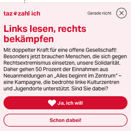
@amigobrasil:
taz
zahl ich
Ich möchte wetten, wenn es 3:1 für
Gerade nicht

Deutschland ausgegangen wäre,
hätte die sogenannte brasilianische
Links lesen, rechts
Seele (was ist das eigentlich? Haben
bekämpfen
wir auch sowas, eine Seele?) genauso
aufgeheult.
Mit doppelter Kraft für eine offene Gesellschaft!
Vermutlich hätte es dann doch ein
Besonders jetzt brauchen Menschen, die sich gegen
2:1 sein müssen, um den Gegner
Rechtsextremismus einsetzen, unsere Solidarität.
nicht zu kränken.
Daher gehen 50 Prozent der Einnahmen aus
Besonders höflich wäre es gewesen,
Neuanmeldungen an „Alles beginnt im Zentrum“ –
besser gleich zu verlieren, nur so aus
eine Kampagne, die bedrohte linke Kulturzentren
Respekt dem Gastgeber gegenüber.
und Jugendorte unterstützt. Sind Sie dabei?
Weil was zählt der Titel schon in
diesem Land hier? Wir haben doch

schon alles.
Ja, ich will
Warum war Italien eigentlich 2006 so
frech einfach auszunutzen, dass sie
Schon dabei!
besser waren als wir, nur um zu
gewinnen. Das fand ich auch echt