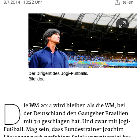
berlin
9.7.2014
10:22 Uhr
teilen
nord
wahrheit
verlag
verlag
veranstaltungen
Der Dirigent des Jogi-Fußballs.
shop
Bild: dpa
fragen & hilfe
D
unterstützen
ie WM 2014 wird bleiben als die WM, bei
der Deutschland den Gastgeber Brasilien
abo
mit 7:1 geschlagen hat. Und zwar mit Jogi-
genossenschaft
Fußball. Mag sein, dass Bundestrainer Joachim