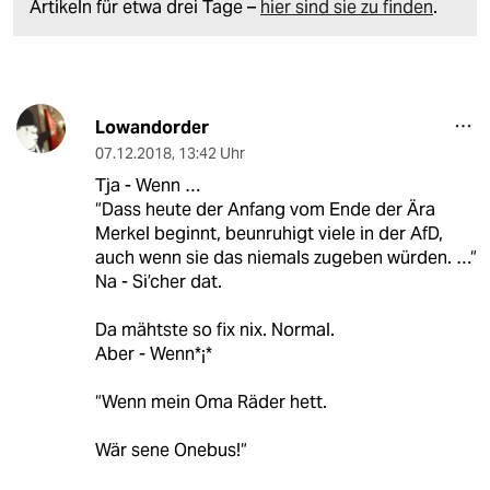
Artikeln für etwa drei Tage –
hier sind sie zu finden
.
Lowandorder
07.12.2018
,
13:42 Uhr
Tja - Wenn …
“Dass heute der Anfang vom Ende der Ära
Merkel beginnt, beunruhigt viele in der AfD,
auch wenn sie das niemals zugeben würden. …“
Na - Si’cher dat.
Da mähtste so fix nix. Normal.
Aber - Wenn*¡*
“Wenn mein Oma Räder hett.
Wär sene Onebus!“