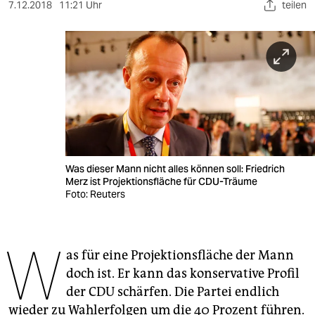
berlin
7.12.2018
11:21 Uhr
teilen
nord
wahrheit
verlag
verlag
veranstaltungen
Was dieser Mann nicht alles können soll: Friedrich
shop
Merz ist Projektionsfläche für CDU-Träume
Foto: Reuters
fragen & hilfe
unterstützen
W
as für eine Projektionsfläche der Mann
abo
doch ist. Er kann das konservative Profil
genossenschaft
der CDU schärfen. Die Partei endlich
wieder zu Wahlerfolgen um die 40 Prozent führen.