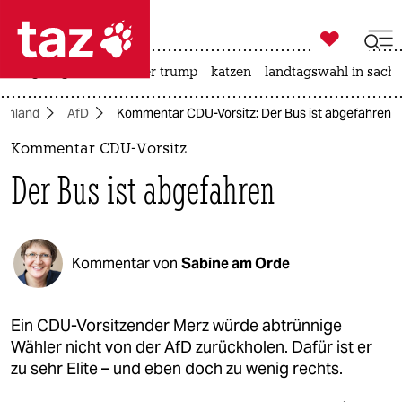

taz zahl ich
bergsteigen
usa unter trump
katzen
landtagswahl in sachs

taz zahl ich
chland
AfD
Kommentar CDU-Vorsitz: Der Bus ist abgefahren
taz zahl ich
Kommentar CDU-Vorsitz
themen
Der Bus ist abgefahren
politik
öko
Kommentar von
Sabine am Orde
gesellschaft
kultur
Ein CDU-Vorsitzender Merz würde abtrünnige
Wähler nicht von der AfD zurückholen. Dafür ist er
sport
zu sehr Elite – und eben doch zu wenig rechts.