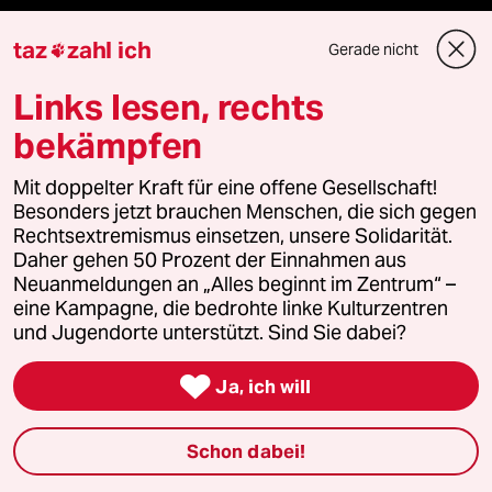
Stellen
taz
zahl ich
Gerade nicht

Presse
Links lesen, rechts
bekämpfen
Mit doppelter Kraft für eine offene Gesellschaft!
Unterstützen
Besonders jetzt brauchen Menschen, die sich gegen
Rechtsextremismus einsetzen, unsere Solidarität.
abo
Daher gehen 50 Prozent der Einnahmen aus
Neuanmeldungen an „Alles beginnt im Zentrum“ –
eine Kampagne, die bedrohte linke Kulturzentren
genossenschaft
und Jugendorte unterstützt. Sind Sie dabei?
taz zahl ich

Ja, ich will
recherchefonds ausland
Schon dabei!
panterstiftung