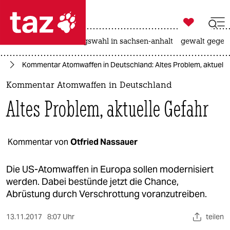

taz zahl ich
hitze
surfen
landtagswahl in sachsen-anhalt
gewalt gegen

taz zahl ich
nd
Kommentar Atomwaffen in Deutschland: Altes Problem, aktuelle
taz zahl ich
Kommentar Atomwaffen in Deutschland
themen
Altes Problem, aktuelle Gefahr
politik
öko
Kommentar von
Otfried Nassauer
gesellschaft
Die US-Atomwaffen in Europa sollen modernisiert
werden. Dabei bestünde jetzt die Chance,
kultur
Abrüstung durch Verschrottung voranzutreiben.
sport
13.11.2017
8:07 Uhr
teilen