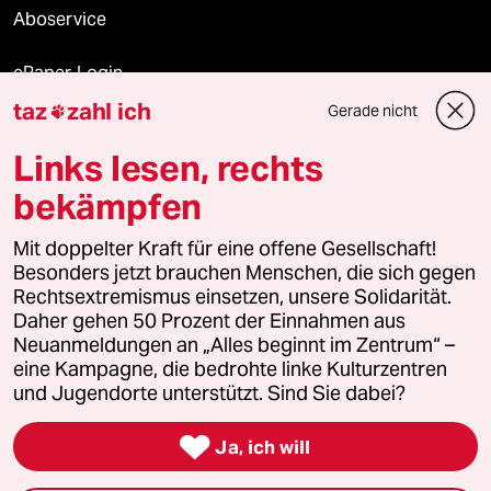
Aboservice
ePaper Login
taz
zahl ich
Gerade nicht

Downloads für Abonnierende
Links lesen, rechts
bekämpfen
© 2026 taz Verlags und Vertriebs GmbH
Mit doppelter Kraft für eine offene Gesellschaft!
Alle Rechte vorbehalten. Bei rechtlichen Fragen oder für Genehmigungen
wenden Sie sich bitte an
lizenzen@taz.de
Besonders jetzt brauchen Menschen, die sich gegen
Rechtsextremismus einsetzen, unsere Solidarität.
Daher gehen 50 Prozent der Einnahmen aus
Feedback
Redaktionsstatut
Kommune-Richtlinien
KI-
Neuanmeldungen an „Alles beginnt im Zentrum“ –
eine Kampagne, die bedrohte linke Kulturzentren
Leitlinie
Informant
Datenschutz
Impressum
AGB
und Jugendorte unterstützt. Sind Sie dabei?
Seitenwende
Einwilligungen widerrufen (Ads)

Ja, ich will