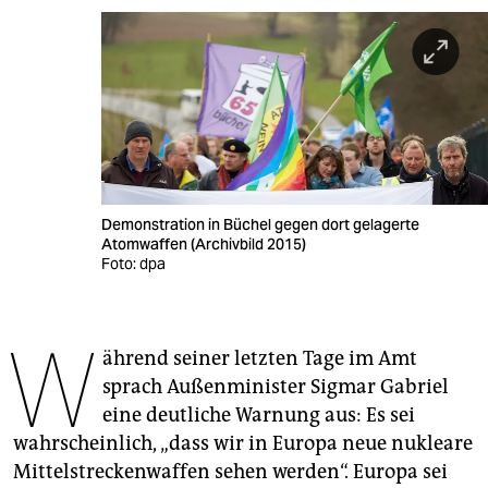
berlin
nord
wahrheit
verlag
verlag
Demonstration in Büchel gegen dort gelagerte
veranstaltungen
Atomwaffen (Archivbild 2015)
Foto: dpa
shop
fragen & hilfe
W
ährend seiner letzten Tage im Amt
unterstützen
sprach Außenminister Sigmar Gabriel
abo
eine deutliche Warnung aus: Es sei
wahrscheinlich, „dass wir in Europa neue nukleare
genossenschaft
Mittelstreckenwaffen sehen werden“. Europa sei