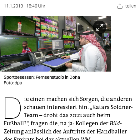
berlin
11.1.2019
18:46 Uhr
teilen
nord
wahrheit
verlag
verlag
veranstaltungen
Sportbesessen: Fernsehstudio in Doha
shop
Foto: dpa
fragen & hilfe
D
ie einen machen sich Sorgen, die anderen
unterstützen
schauen interessiert hin. „Katars Söldner-
Team – droht das 2022 auch beim
abo
Fußball?“, fragen die, na ja: Kollegen der
Bild
-
genossenschaft
Zeitung anlässlich des Auftritts der Handballer
des Emirats bei der aktuellen WM.