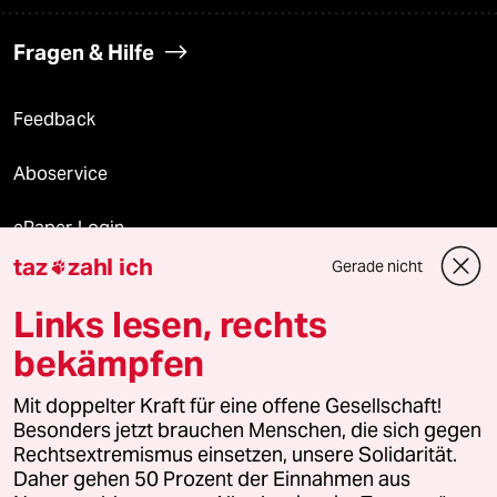
Fragen & Hilfe
Feedback
Aboservice
ePaper Login
taz
zahl ich
Gerade nicht

Downloads für Abonnierende
Links lesen, rechts
bekämpfen
© 2026 taz Verlags und Vertriebs GmbH
Alle Rechte vorbehalten. Bei rechtlichen Fragen oder für Genehmigungen
Mit doppelter Kraft für eine offene Gesellschaft!
wenden Sie sich bitte an
lizenzen@taz.de
Besonders jetzt brauchen Menschen, die sich gegen
Rechtsextremismus einsetzen, unsere Solidarität.
Daher gehen 50 Prozent der Einnahmen aus
Feedback
Redaktionsstatut
Kommune-Richtlinien
KI-