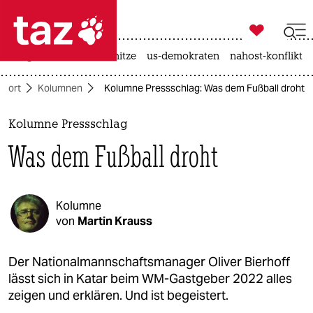

taz zahl ich
krieg in der ukraine
hitze
us-demokraten
nahost-konflikt

taz zahl ich
Sport
Kolumnen
Kolumne Pressschlag: Was dem Fußball droht
taz zahl ich
themen
Kolumne Pressschlag
Was dem Fußball droht
politik
öko
Kolumne
gesellschaft
von
Martin Krauss
kultur
Der Nationalmannschaftsmanager Oliver Bierhoff
lässt sich in Katar beim WM-Gastgeber 2022 alles
sport
zeigen und erklären. Und ist begeistert.