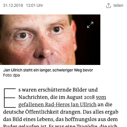
berlin
31.12.2018
12:01 Uhr
teilen
nord
wahrheit
verlag
verlag
veranstaltungen
Jan Ullrich steht ein langer, schwieriger Weg bevor
shop
Foto: dpa
fragen & hilfe
E
s waren erschütternde Bilder und
unterstützen
Nachrichten, die im August 2018
vom
gefallenen Rad-Heros Jan Ullrich
an die
abo
deutsche Öffentlichkeit drangen. Das alles ergab
genossenschaft
das Bild eines Lebens, das hoffnungslos aus dem
Ruder gelaufen ist. Es war eine Tragödie, die sich