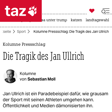

taz zahl ich
hitze
bergsteigen
usa unter trump
katzen
landtagswahl i

taz zahl ich
rtseite
Sport
Kolumne Pressschlag: Die Tragik des Jan Ullrich
taz zahl ich
themen
Kolumne Pressschlag
Die Tragik des Jan Ullrich
politik
öko
Kolumne
gesellschaft
von
Sebastian Moll
kultur
Jan Ullrich ist ein Paradebeispiel dafür, wie grausam
der Sport mit seinen Athleten umgehen kann.
sport
Öffentlichkeit und Medien dämonisierten ihn.