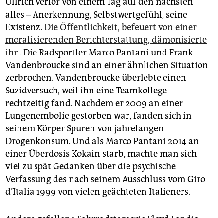
Ullrich verlor von einem Tag auf den nächsten
wenden Sie sich bitte an professionelle Helferinnen
alles – Anerkennung, Selbstwertgefühl, seine
und Helfer. Diese finden Sie jederzeit bei der
Existenz.
Die Öffentlichkeit, befeuert von einer
Telefonseelsorge: 0800/111 0 111 oder 0800/111 0
222 oder auch unter
www.telefonseelsorge.de
.
moralisierenden Berichterstattung, dämonisierte
ihn.
Die Radsportler Marco Pantani und Frank
Vandenbroucke sind an einer ähnlichen Situation
zerbrochen. Vandenbroucke überlebte einen
Suzidversuch, weil ihn eine Teamkollege
rechtzeitig fand. Nachdem er 2009 an einer
Lungenembolie gestorben war, fanden sich in
seinem Körper Spuren von jahrelangen
Drogenkonsum. Und als Marco Pantani 2014 an
einer Überdosis Kokain starb, machte man sich
viel zu spät Gedanken über die psychische
Verfassung des nach seinem Ausschluss vom Giro
d’Italia 1999 von vielen geächteten Italieners.