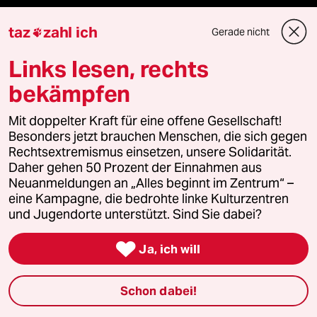
Unterstützen
taz
zahl ich
Gerade nicht

Links lesen, rechts
abo
bekämpfen
genossenschaft
Mit doppelter Kraft für eine offene Gesellschaft!
taz zahl ich
Besonders jetzt brauchen Menschen, die sich gegen
Rechtsextremismus einsetzen, unsere Solidarität.
Daher gehen 50 Prozent der Einnahmen aus
recherchefonds ausland
Neuanmeldungen an „Alles beginnt im Zentrum“ –
eine Kampagne, die bedrohte linke Kulturzentren
panterstiftung
und Jugendorte unterstützt. Sind Sie dabei?
panterpreis 2026

Ja, ich will
Schon dabei!
Podcast