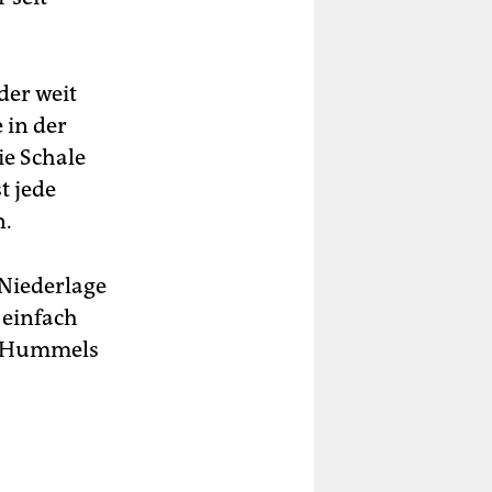
der weit
 in der
ie Schale
t jede
n.
 Niederlage
 einfach
ne Hummels