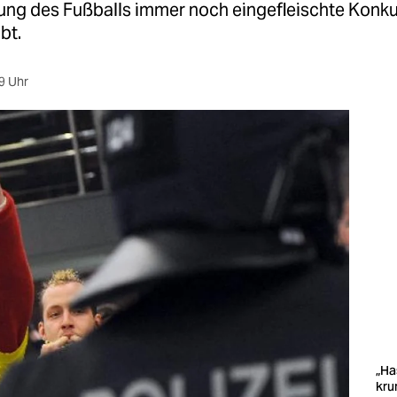
rung des Fußballs immer noch eingefleischte Konku
bt.
9 Uhr
„Ha
kru