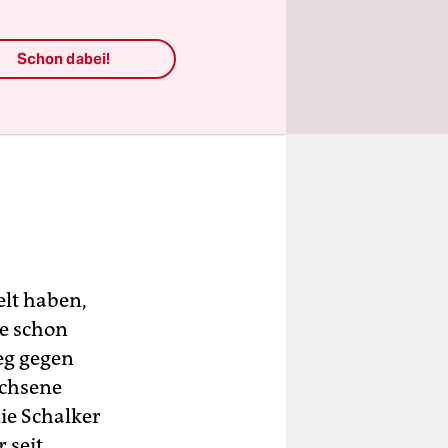
Schon dabei!
elt haben,
ke schon
ieg gegen
achsene
ie Schalker
 seit