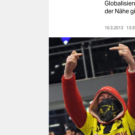
berlin
Globalisie
der Nähe gi
nord
wahrheit
10.3.2013
13:3
verlag
verlag
veranstaltungen
shop
fragen & hilfe
unterstützen
abo
genossenschaft