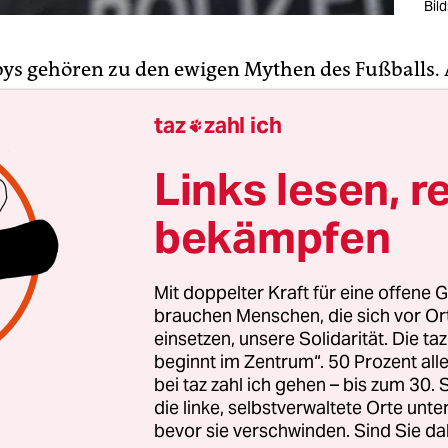
Bild
bys gehören zu den ewigen Mythen des Fußballs. 
ns brauchen nun mal eine unverwechselbare Ident
taz
zahl ich
ch wie immer am besten negativ herstellen lässt, a

as man nicht sein will, nämlich der andere, der 
Links lesen, r
der Konkurrent in der Nähe.
bekämpfen
n auch die Verantwortlichen der Vereine das in Ze
rung des Fußballs komische Spielchen mit und sa
Mit doppelter Kraft für eine offene G
chalker sein könne, wenn man Dortmunder ist 
brauchen Menschen, die sich vor O
.
einsetzen, unsere Solidarität. Die ta
beginnt im Zentrum“. 50 Prozent a
bei taz zahl ich gehen – bis zum 30
die linke, selbstverwaltete Orte unte
bevor sie verschwinden. Sind Sie da