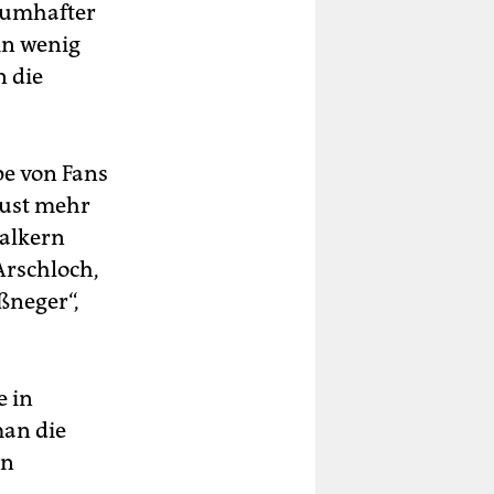
raumhafter
in wenig
n die
pe von Fans
Lust mehr
halkern
Arschloch,
ßneger“,
e in
an die
on