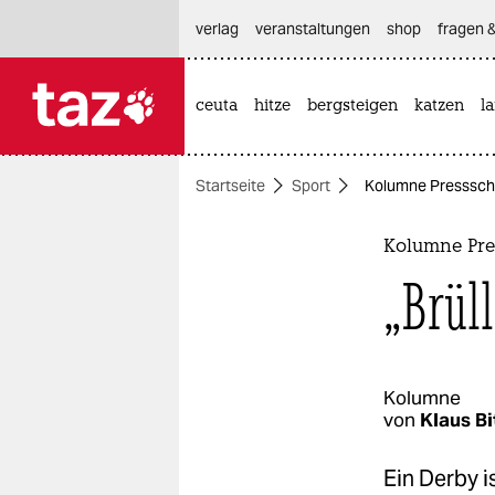
hautnavigation anspringen
hauptinhalt anspringen
footer anspringen
verlag
veranstaltungen
shop
fragen &
ceuta
hitze
bergsteigen
katzen
l

taz zahl ich
taz zahl ich
Startseite
Sport
Kolumne Pressschla
themen
politik
Kolumne Pre
„Brül
öko
gesellschaft
kultur
Kolumne
von
Klaus B
sport
Ein Derby i