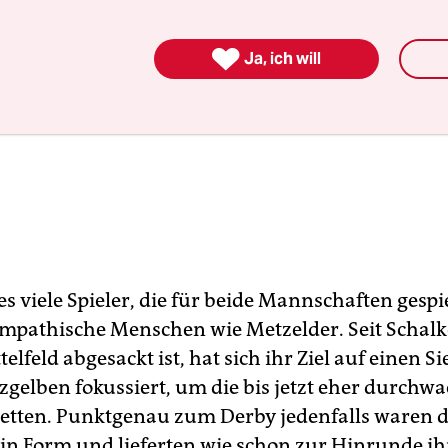

Ja, ich will
es viele Spieler, die für beide Mannschaften gespi
ympathische Menschen wie Metzelder. Seit Schal
ttelfeld abgesackt ist, hat sich ihr Ziel auf einen S
zgelben fokussiert, um die bis jetzt eher durchw
retten. Punktgenau zum Derby jedenfalls waren d
 in Form und lieferten wie schon zur Hinrunde ihr