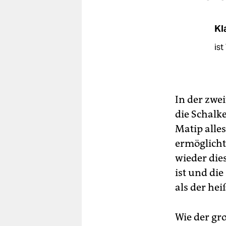
Kl
ist
In der zwe
die Schalk
Matip alle
ermöglicht
wieder die
ist und di
als der he
Wie der gr