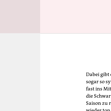
Dabei gibt 
sogar so s
fast ins Mi
die Schwar
Saison zu 
wieder top