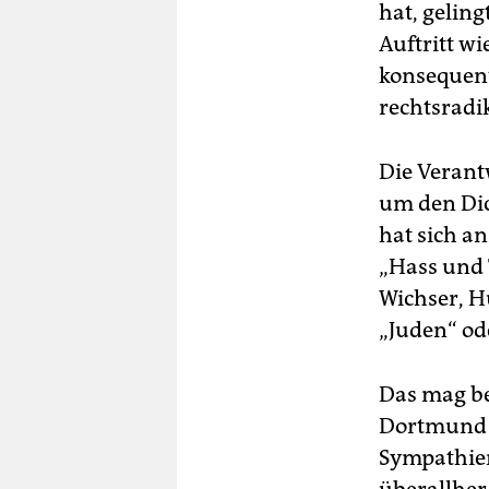
hat, gelin
Auftritt w
konsequent
rechtsradi
Die Verant
um den Dic
hat sich a
„Hass und 
Wichser, H
„Juden“ od
Das mag be
Dortmund 
Sympathien