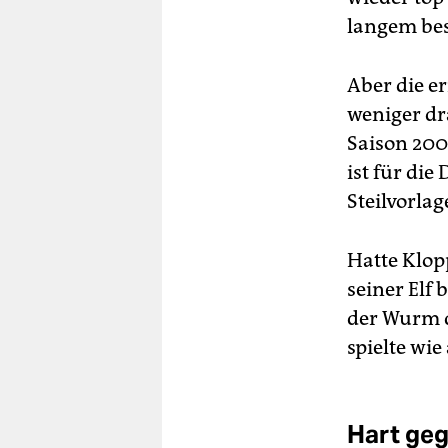
langem best
Aber die e
weniger dr
Saison 200
ist für di
Steilvorla
Hatte Klop
seiner Elf 
der Wurm d
spielte wi
Hart ge