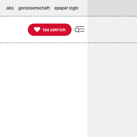
abo
genossenschaft
epaper login

taz zahl ich
taz zahl ich