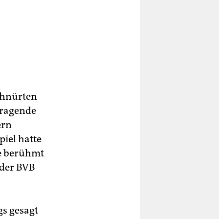
schnürten
rragende
ern
piel hatte
le berühmt
 der BVB
gs gesagt