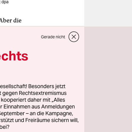
: dpa
Aber die
ität, die
lso
Gerade nicht
Konkurrent,
echts
iten der
gen, dass
esellschaft! Besonders jetzt
und
rt gegen Rechtsextremismus
z kooperiert daher mit „Alles
ller Einnahmen aus Anmeldungen
. September – an die Kampagne,
rstützt und Freiräume sichern will,
bei?