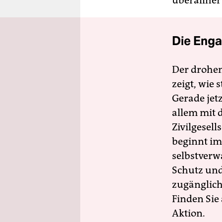
überallher
Die Enga
Der drohe
zeigt, wie
Gerade jet
allem mit d
Zivilgesell
beginnt im
selbstverw
Schutz und 
zugänglich
Finden Sie
Aktion.