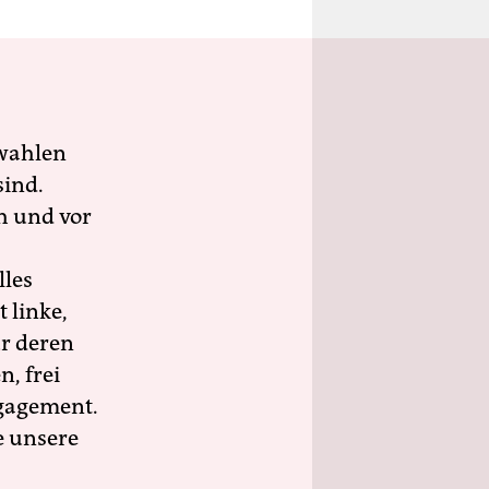
wahlen
sind.
h und vor
lles
 linke,
ür deren
n, frei
ngagement.
e unsere