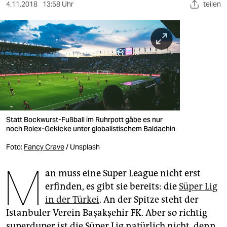
berlin
4.11.2018
13:58 Uhr
teilen
nord
wahrheit
verlag
verlag
veranstaltungen
Statt Bockwurst-Fußball im Ruhrpott gäbe es nur
shop
noch Rolex-Gekicke unter globalistischem Baldachin
Foto:
Fancy Crave
/ Unsplash
fragen & hilfe
M
unterstützen
an muss eine Super League nicht erst
erfinden, es gibt sie bereits: die
Süper Lig
abo
in der Türkei
. An der Spitze steht der
genossenschaft
Istanbuler Verein Başakşehir FK. Aber so richtig
superduper ist die Süper Lig natürlich nicht, denn