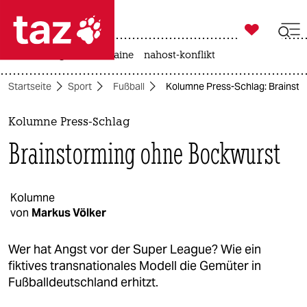

taz zahl ich
hitze
krieg in der ukraine
nahost-konflikt

taz zahl ich
Startseite
Sport
Fußball
Kolumne Press-Schlag: Brainst
taz zahl ich
themen
Kolumne Press-Schlag
Brainstorming ohne Bockwurst
politik
öko
Kolumne
von
Markus Völker
gesellschaft
kultur
Wer hat Angst vor der Super League? Wie ein
fiktives transnationales Modell die Gemüter in
sport
Fußballdeutschland erhitzt.