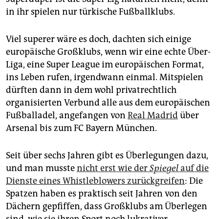
epaper login
in ihr spielen nur türkische Fußballklubs.
Viel superer wäre es doch, dachten sich einige
europäische Großklubs, wenn wir eine echte Über-
Liga, eine Super League im europäischen Format,
ins Leben rufen, irgendwann einmal. Mitspielen
dürften dann in dem wohl privatrechtlich
organisierten Verbund alle aus dem europäischen
Fußballadel, angefangen von
Real Madrid
über
Arsenal bis zum FC Bayern München.
Seit über sechs Jahren gibt es Überlegungen dazu,
und man musste
nicht erst wie der
Spiegel
auf die
Dienste eines Whistleblowers zurückgreifen
: Die
Spatzen haben es praktisch seit Jahren von den
Dächern gepfiffen, dass Großklubs am Überlegen
sind, wie sie ihren Sport noch lukrativer