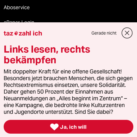
Aboservice
ePaper Login
taz
zahl ich
Gerade nicht

Downloads für Abonnierende
Links lesen, rechts
bekämpfen
© 2026 taz Verlags und Vertriebs GmbH
Alle Rechte vorbehalten. Bei rechtlichen Fragen oder für Genehmigungen
Mit doppelter Kraft für eine offene Gesellschaft!
wenden Sie sich bitte an
lizenzen@taz.de
Besonders jetzt brauchen Menschen, die sich gegen
Rechtsextremismus einsetzen, unsere Solidarität.
Daher gehen 50 Prozent der Einnahmen aus
Feedback
Redaktionsstatut
Kommune-Richtlinien
KI-
Neuanmeldungen an „Alles beginnt im Zentrum“ –
eine Kampagne, die bedrohte linke Kulturzentren
Leitlinie
Informant
Datenschutz
Impressum
AGB
und Jugendorte unterstützt. Sind Sie dabei?
Seitenwende
Einwilligungen widerrufen (Ads)

Ja, ich will