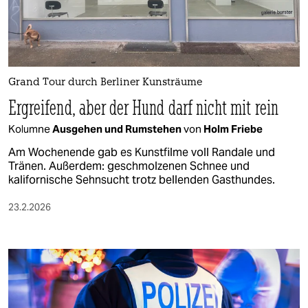
berlin
nord
wahrheit
Grand Tour durch Berliner Kunsträume
verlag
Ergreifend, aber der Hund darf nicht mit rein
verlag
Kolumne
Ausgehen und Rumstehen
von
Holm Friebe
veranstaltungen
Am Wochenende gab es Kunstfilme voll Randale und
Tränen. Außerdem: geschmolzenen Schnee und
shop
kalifornische Sehnsucht trotz bellenden Gasthundes.
fragen & hilfe
23.2.2026
unterstützen
abo
genossenschaft