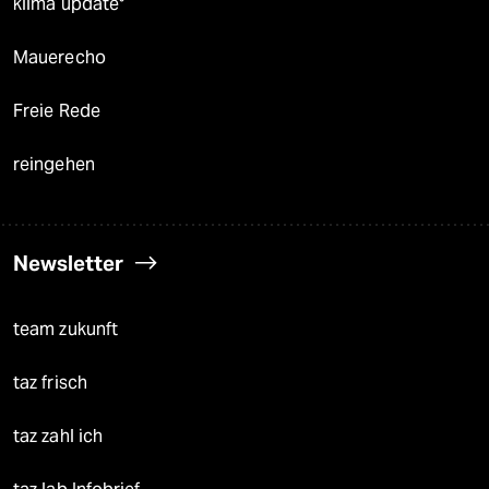
klima update°
Mauerecho
Freie Rede
reingehen
Newsletter
team zukunft
taz frisch
taz zahl ich