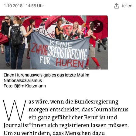
berlin
1.10.2018
14:55 Uhr
teilen
nord
wahrheit
verlag
verlag
veranstaltungen
Einen Hurenausweis gab es das letzte Mal im
shop
Nationalsozialismus
Foto: Björn Kietzmann
fragen & hilfe
W
unterstützen
as wäre, wenn die Bundesregierung
morgen entscheidet, dass Journalismus
abo
ein ganz gefährlicher Beruf ist und
Journalist*innen sich registrieren lassen müssen.
genossenschaft
Um zu verhindern, dass Menschen dazu