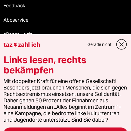
Feedback
Aboservice
ePaper Login
taz
zahl ich
Gerade nicht

Downloads für Abonnierende
Links lesen, rechts
bekämpfen
© 2026 taz Verlags und Vertriebs GmbH
Mit doppelter Kraft für eine offene Gesellschaft!
Alle Rechte vorbehalten. Bei rechtlichen Fragen oder für Genehmigungen
wenden Sie sich bitte an
lizenzen@taz.de
Besonders jetzt brauchen Menschen, die sich gegen
Rechtsextremismus einsetzen, unsere Solidarität.
Daher gehen 50 Prozent der Einnahmen aus
Feedback
Redaktionsstatut
Kommune-Richtlinien
KI-
Neuanmeldungen an „Alles beginnt im Zentrum“ –
eine Kampagne, die bedrohte linke Kulturzentren
Leitlinie
Informant
Datenschutz
Impressum
AGB
und Jugendorte unterstützt. Sind Sie dabei?