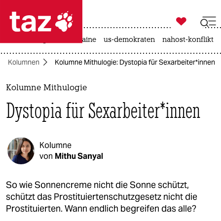

taz zahl ich
hitze
krieg in der ukraine
us-demokraten
nahost-konflikt

taz zahl ich
Kolumnen
Kolumne Mithulogie: Dystopia für Sexarbeiter*innen
taz zahl ich
themen
Kolumne Mithulogie
Dystopia für Sexarbeiter*innen
politik
öko
Kolumne
gesellschaft
von
Mithu Sanyal
kultur
So wie Sonnencreme nicht die Sonne schützt,
schützt das Prostituiertenschutzgesetz nicht die
sport
Prostituierten. Wann endlich begreifen das alle?