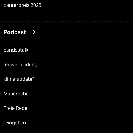
panterpreis 2026
Podcast
bundestalk
fernverbindung
klima update°
Mauerecho
Freie Rede
reingehen