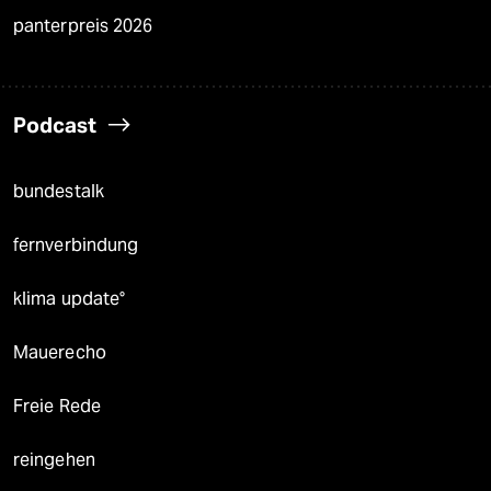
panterpreis 2026
Podcast
bundestalk
fernverbindung
klima update°
Mauerecho
Freie Rede
reingehen