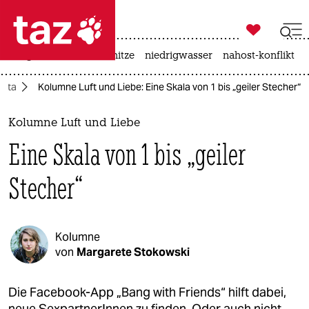

taz zahl ich
krieg in der ukraine
hitze
niedrigwasser
nahost-konflikt

taz zahl ich
eta
Kolumne Luft und Liebe: Eine Skala von 1 bis „geiler Stecher“
taz zahl ich
themen
Kolumne Luft und Liebe
Eine Skala von 1 bis „geiler
politik
Stecher“
öko
gesellschaft
Kolumne
kultur
von
Margarete Stokowski
sport
Die Facebook-App „Bang with Friends“ hilft dabei,
neue SexpartnerInnen zu finden. Oder auch nicht.