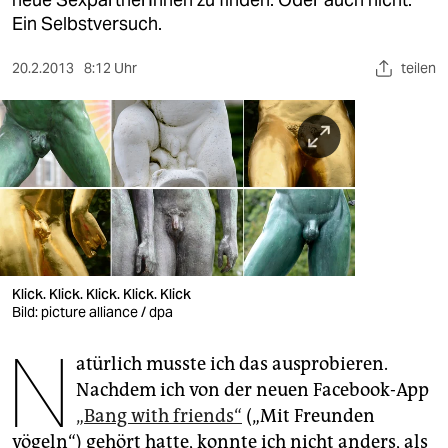
berlin
Ein Selbstversuch.
nord
20.2.2013
8:12 Uhr
teilen
wahrheit
verlag
verlag
veranstaltungen
shop
fragen & hilfe
Klick. Klick. Klick. Klick. Klick
Bild: picture alliance / dpa
unterstützen
N
atürlich musste ich das ausprobieren.
abo
Nachdem ich von der neuen Facebook-App
genossenschaft
„Bang with friends“
(„Mit Freunden
vögeln“) gehört hatte, konnte ich nicht anders, als