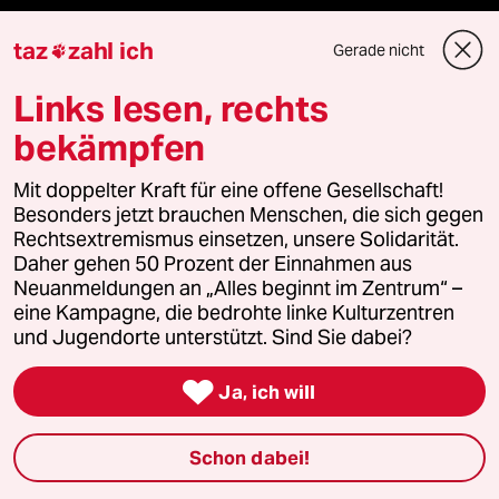
taz
zahl ich
Gerade nicht

Newsletter
Links lesen, rechts
bekämpfen
team zukunft
Mit doppelter Kraft für eine offene Gesellschaft!
taz frisch
Besonders jetzt brauchen Menschen, die sich gegen
Rechtsextremismus einsetzen, unsere Solidarität.
taz zahl ich
Daher gehen 50 Prozent der Einnahmen aus
Neuanmeldungen an „Alles beginnt im Zentrum“ –
taz lab Infobrief
eine Kampagne, die bedrohte linke Kulturzentren
und Jugendorte unterstützt. Sind Sie dabei?

Ja, ich will
Veranstaltungen
Schon dabei!
Demnächst