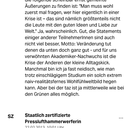
Äußerungen zu finden ist: "Man muss wohl
zuerst mal fragen, wer hier eigentlich in einer
Krise ist – das sind nämlich größtenteils nicht
die Leute mit den guten Ideen und Liebe zur
Welt." Ja, wahrscheinlich. Gut, die Statements
einiger anderer TeilnehmerInnen sind auch
nicht viel besser, Motto: Veränderung tut
denen da unten doch ganz gut - und für uns
verwöhnten Akademiker-Nachwuchs ist die
Krise der Anderen der kleine Alltagskick.
Manchmal bin ich ja fast neidisch, wie man
trotz einschlägigem Studium ein solch extrem
naiv-realitätsfernes Wohlfühlweltbild hegen
kann. Aber bei der taz ist ja mittlerweile wie bei
den Grünen alles möglich.
Staatlich zertifizierte
SZ
Presslufthammerwerferin
22.02.2013
,
10:01 Uhr