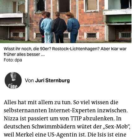
berlin
nord
wahrheit
verlag
Wisst ihr noch, die 90er? Rostock-Lichtenhagen? Aber klar war
verlag
früher alles besser …
Foto: dpa
veranstaltungen
shop
Von
Juri Sternburg
fragen & hilfe
Alles hat mit allem zu tun. So viel wissen die
unterstützen
selbsternannten Internet-Experten inzwischen.
abo
Nizza ist passiert um von TTIP abzulenken. In
deutschen Schwimmbädern wütet der „Sex-Mob“,
genossenschaft
weil Merkel eine US-Agentin ist. Die Isis ist eine