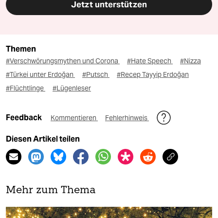
Jetzt unterstützen
Themen
#Verschwörungsmythen und Corona
#Hate Speech
#Nizza
#Türkei unter Erdoğan
#Putsch
#Recep Tayyip Erdoğan
#Flüchtlinge
#Lügenleser
Feedback
Kommentieren
Fehlerhinweis
Diesen Artikel teilen
Mehr zum Thema