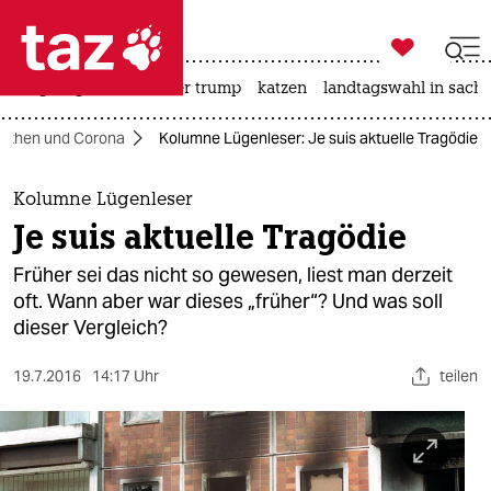

taz zahl ich
bergsteigen
usa unter trump
katzen
landtagswahl in sachs

taz zahl ich
ythen und Corona
Kolumne Lügenleser: Je suis aktuelle Tragödie
taz zahl ich
themen
Kolumne Lügenleser
Je suis aktuelle Tragödie
politik
Früher sei das nicht so gewesen, liest man derzeit
öko
oft. Wann aber war dieses „früher“? Und was soll
dieser Vergleich?
gesellschaft
19.7.2016
14:17 Uhr
teilen
kultur
sport