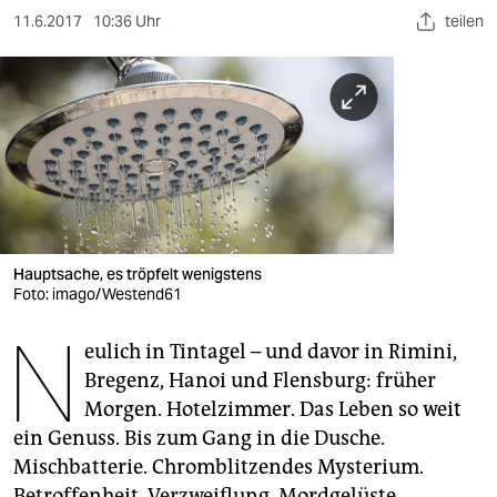
berlin
11.6.2017
10:36 Uhr
teilen
nord
wahrheit
verlag
verlag
veranstaltungen
Hauptsache, es tröpfelt wenigstens
shop
Foto: imago/Westend61
fragen & hilfe
N
eulich in Tintagel – und davor in Rimini,
unterstützen
Bregenz, Hanoi und Flensburg: früher
Morgen. Hotelzimmer. Das Leben so weit
abo
ein Genuss. Bis zum Gang in die Dusche.
genossenschaft
Mischbatterie. Chromblitzendes Mysterium.
Betroffenheit. Verzweiflung. Mordgelüste.