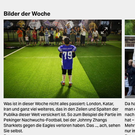
Bilder der Woche
Was ist in dieser Woche nicht alles passiert: London, Katar,
Da ha
Iran und ganz viel weiteres, das in den Zeilen und Spalten der
man e
Publika dieser Welt versickert ist. So zum Beispiel die Partie im
nach 
Pekinger Nachwuchs-Football, bei der Johnny Zhangs
hat 
Sharklets gegen die Eagles verloren haben. Das ..., ach, sehen
Mehrh
Sie selbst.
nur i