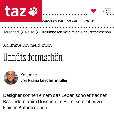

taz zahl ich
niedrigwasser
afd
bundeswehr
ceuta
rente

taz zahl ich
Gesellschaft
Reise
Kolumne Ich meld mich: Unnütz formschön
taz zahl ich
themen
Kolumne Ich meld mich
Unnütz formschön
politik
öko
Kolumne
gesellschaft
von
Franz Lerchenmüller
kultur
Designer können einem das Leben schwermachen.
Besonders beim Duschen im Hotel kommt es zu
sport
kleinen Katastrophen.