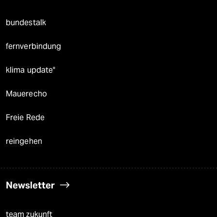
bundestalk
fernverbindung
klima update°
Mauerecho
Freie Rede
reingehen
Newsletter
team zukunft