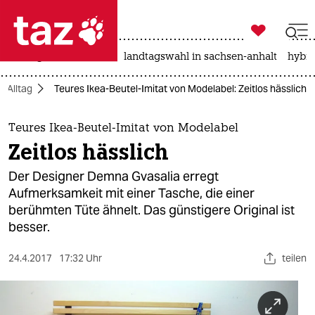

taz zahl ich
niedrigwasser
rente
landtagswahl in sachsen-anhalt
hybri

taz zahl ich
Alltag
Teures Ikea-Beutel-Imitat von Modelabel: Zeitlos hässlich
taz zahl ich
themen
Teures Ikea-Beutel-Imitat von Modelabel
Zeitlos hässlich
politik
Der Designer Demna Gvasalia erregt
öko
Aufmerksamkeit mit einer Tasche, die einer
berühmten Tüte ähnelt. Das günstigere Original ist
gesellschaft
besser.
kultur
24.4.2017
17:32 Uhr
teilen
sport