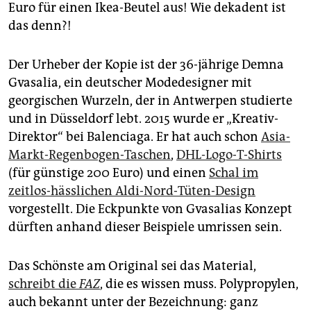
epaper login
Euro für einen Ikea-Beutel aus! Wie dekadent ist
das denn?!
Der Urheber der Kopie ist der 36-jährige Demna
Gvasalia, ein deutscher Modedesigner mit
georgischen Wurzeln, der in Antwerpen studierte
und in Düsseldorf lebt. 2015 wurde er „Kreativ-
Direktor“ bei Balenciaga. Er hat auch schon
Asia-
Markt-Regenbogen-Taschen
,
DHL-Logo-T-Shirts
(für günstige 200 Euro) und einen
Schal im
zeitlos-hässlichen Aldi-Nord-Tüten-Design
vorgestellt. Die Eckpunkte von Gvasalias Konzept
dürften anhand dieser Beispiele umrissen sein.
Das Schönste am Original sei das Material,
schreibt die
FAZ
, die es wissen muss. Polypropylen,
auch bekannt unter der Bezeichnung: ganz