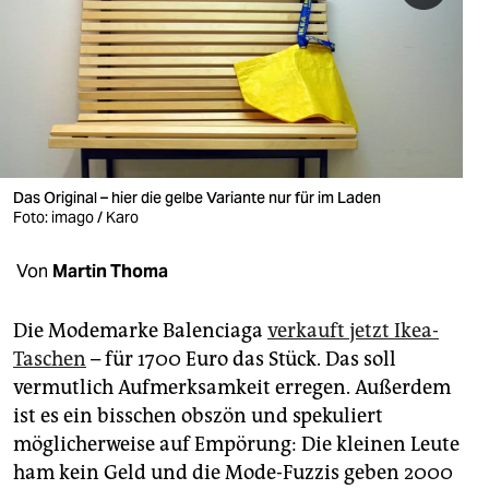
berlin
nord
wahrheit
verlag
verlag
Das Original – hier die gelbe Variante nur für im Laden
Foto: imago / Karo
veranstaltungen
Von
Martin Thoma
shop
fragen & hilfe
Die Modemarke Balenciaga
verkauft jetzt Ikea-
Taschen
– für 1700 Euro das Stück. Das soll
unterstützen
vermutlich Aufmerksamkeit erregen. Außerdem
abo
ist es ein bisschen obszön und spekuliert
möglicherweise auf Empörung: Die kleinen Leute
genossenschaft
ham kein Geld und die Mode-Fuzzis geben 2000