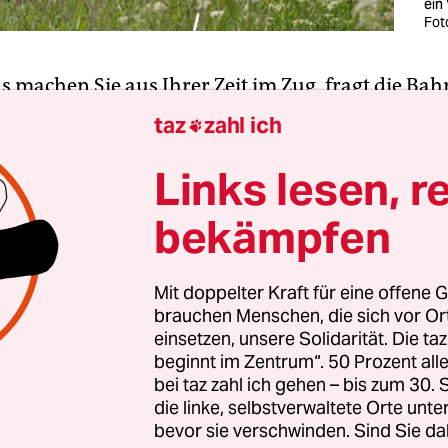
ein
Fot
as machen Sie aus Ihrer Zeit im Zug, fragt die Bah
Reisenden im ICE und bittet, ihr das doch zu schre
taz
zahl ich

Links lesen, r
 das kann ich dir sagen: Ich erhole mich gerade v
bekämpfen
 von dem Schreck, der mir in die Glieder fuhr, al
eln wieder einmal der Fluch aufleuchtete: „Heute
e Wagenreihung“.
Mit doppelter Kraft für eine offene G
brauchen Menschen, die sich vor O
einsetzen, unsere Solidarität. Die ta
beginnt im Zentrum“. 50 Prozent a
bei taz zahl ich gehen – bis zum 30
die linke, selbstverwaltete Orte unte
bevor sie verschwinden. Sind Sie da