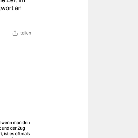
e Zeit im
twort an
teilen
 wenn man drin
zt und der Zug
t, ist es oftmals