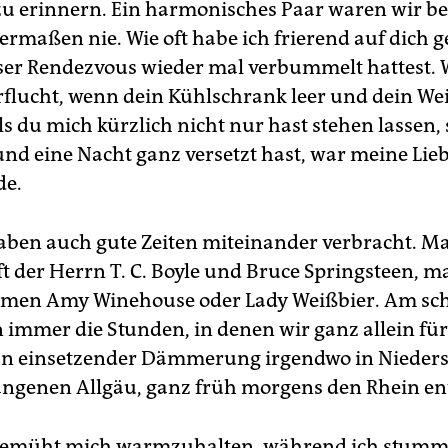
u erinnern. Ein harmonisches Paar waren wir be
rmaßen nie. Wie oft habe ich frierend auf dich g
ser Rendezvous wieder mal verbummelt hattest. 
erflucht, wenn dein Kühlschrank leer und dein W
ls du mich kürzlich nicht nur hast stehen lassen,
und eine Nacht ganz versetzt hast, war meine Lieb
de.
aben auch gute Zeiten miteinander verbracht. M
ft der Herrn T. C. Boyle und Bruce Springsteen,
amen Amy Winehouse oder Lady Weißbier. Am sc
 immer die Stunden, in denen wir ganz allein fü
In einsetzender Dämmerung irgendwo in Nieder
ngenen Allgäu, ganz früh morgens den Rhein en
bemüht mich warmzuhalten, während ich stumm