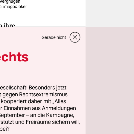
 Vergnügen
o: imago/Joker
n ihre
iben.
Gerade nicht
echts
on dir.
s auf den
esellschaft! Besonders jetzt
rt gegen Rechtsextremismus
z kooperiert daher mit „Alles
ller Einnahmen aus Anmeldungen
. September – an die Kampagne,
rstützt und Freiräume sichern will,
bei?