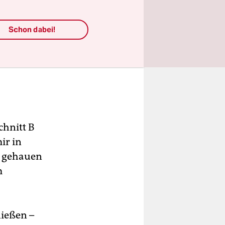
Schon dabei!
chnitt B
ir in
n gehauen
m
nießen –