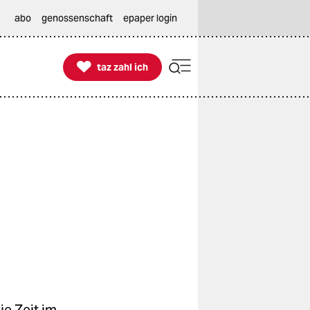
abo
genossenschaft
epaper login

taz zahl ich
taz zahl ich