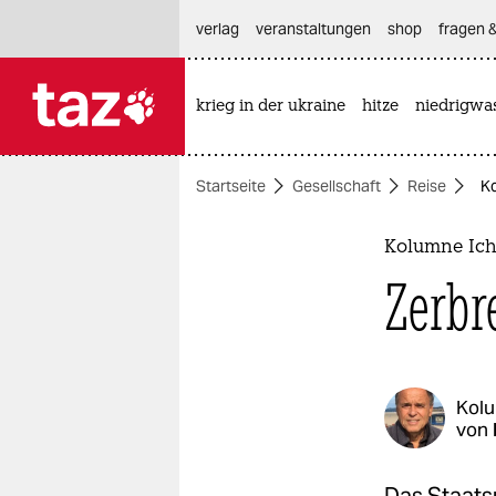
hautnavigation anspringen
hauptinhalt anspringen
footer anspringen
verlag
veranstaltungen
shop
fragen &
krieg in der ukraine
hitze
niedrigwa

taz zahl ich
taz zahl ich
Startseite
Gesellschaft
Reise
Ko
themen
politik
Kolumne Ich
Zerbr
öko
gesellschaft
kultur
Kol
von
sport