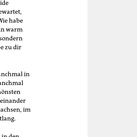
ide
ewartet,
Wie habe
ein warm
 sondern
e zu dir
anchmal in
 manchmal
hönsten
reinander
sachsen, im
tlang.
 in den