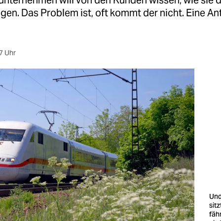
nternehmen will von den Kunden wissen, wie sie di
gen. Das Problem ist, oft kommt der nicht. Eine An
7 Uhr
Und
sit
fähr