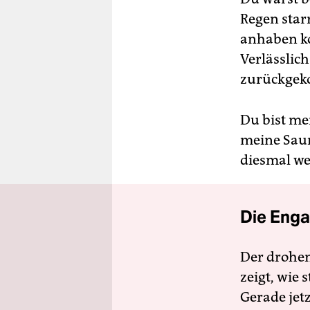
Regen starr
anhaben ko
Verlässlich
zurückge
Du bist me
meine Saun
diesmal wei
Die Enga
Der drohe
zeigt, wie
Gerade jet