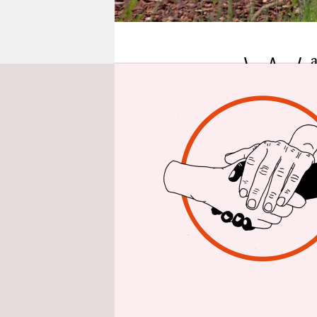
epaper login
W
Liebe Bahn,
Erhole mich
Anzeigetaf
umgekehrt