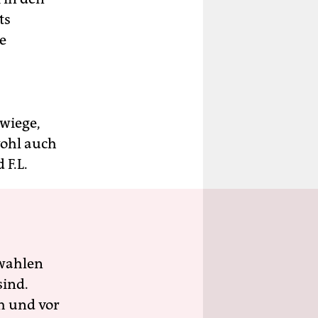
ts
e
wiege,
wohl auch
 F.L.
wahlen
sind.
h und vor