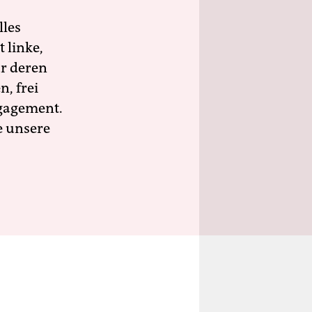
lles
 linke,
ür deren
n, frei
ngagement.
e unsere