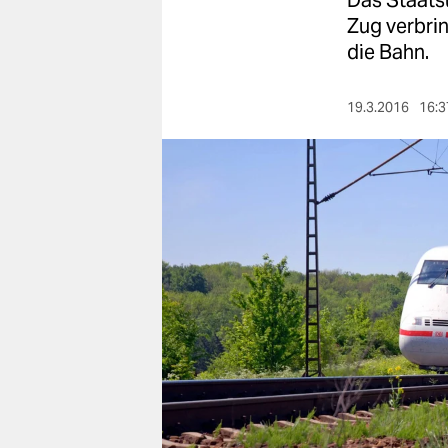
Das Staatsu
berlin
Zug verbrin
nord
die Bahn.
wahrheit
19.3.2016
16:3
verlag
verlag
veranstaltungen
shop
fragen & hilfe
unterstützen
abo
genossenschaft