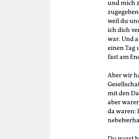
und mich z
zugegebene
weil du un
ich dich v
war. Und a
einen Tag 
fast am En
Aber wir h
Gesellscha
mit den D
aber waren
da waren: 
nebelverha
Du warst 