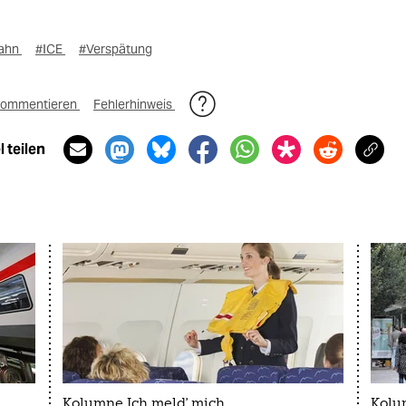
ahn
#ICE
#Verspätung
ommentieren
Fehlerhinweis
 teilen
Kolumne Ich meld' mich
Kolu