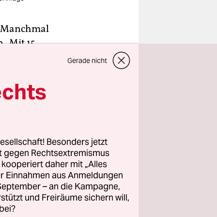
. Manchmal
n „Mit 15
 Mal ist es
Gerade nicht
ach dein
echts
hle ich
 dann sind
e von sich
esellschaft! Besonders jetzt
rt gegen Rechtsextremismus
auf hin,
z kooperiert daher mit „Alles
griffig
ller Einnahmen aus Anmeldungen
ch kenne.
. September – an die Kampagne,
rstützt und Freiräume sichern will,
bei?
e Kritik