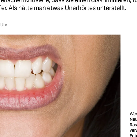
nschen kritisiere, dass sie einen diskriminieren, f
fer. Als hätte man etwas Unerhörtes unterstellt.
 Uhr
Wen
Neu
Ras
ver
Fot