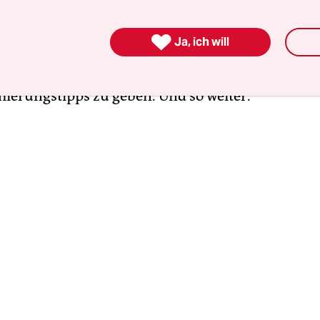
ieht. Wenn ich großzügig bin, gebe ich den Leuten
u: dass es rassistisch ist, mich zu fragen, woher

Ja, ich will
icht mal mit meiner norddeutschen Geburtsstadt
ass es dickenfeindlich ist,
ungefragte
mierungstipps zu geben. Und so weiter.