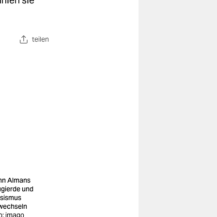
ühlen sie
teilen
n Almans
gierde und
sismus
wechseln
o: imago