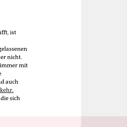
ft, ist
gelassenen
er nicht.
t immer mit
e
nd auch
kehr.
die sich