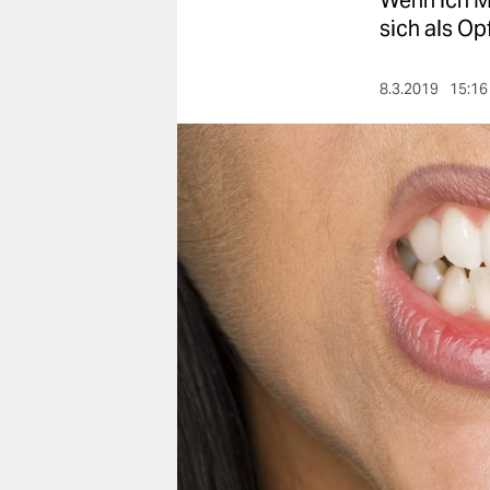
Wenn ich Me
berlin
sich als Op
nord
8.3.2019
15:16
wahrheit
verlag
verlag
veranstaltungen
shop
fragen & hilfe
unterstützen
abo
genossenschaft