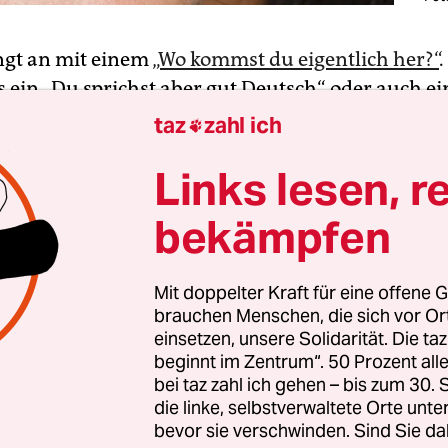
ngt an mit einem
„Wo kommst du eigentlich her?“
es ein „Du sprichst aber gut Deutsch“ oder auch ei
 weniger würdest du so gut aussehen“. Ein anderes
taz
zahl ich

mpliment gemeintes „Es ist so mutig, dass du einf
Links lesen, r
ziehst“ – unklar, worauf genau es bezogen ist. Fü
esen Momenten als Opfer? Auf keinen Fall. Wenn,
bekämpfen
s und Renates, die diese ungebetenen Kommentar
r. Zumindest verhalten sie sich so.
Mit doppelter Kraft für eine offene G
brauchen Menschen, die sich vor O
e Energie habe, fronte ich sie und weise nett dar
einsetzen, unsere Solidarität. Die ta
Fragen, Tipps und das „Lob“ unangebracht bis über
beginnt im Zentrum“. 50 Prozent a
l ich Ursula und Renate meist nicht mal persönli
bei taz zahl ich gehen – bis zum 30
die linke, selbstverwaltete Orte unte
ch mir den Aufwand, weil ich weiß, was für ein
bevor sie verschwinden. Sind Sie da
anz an emotionaler Arbeit wie Trösten eine solch