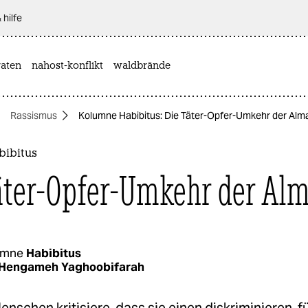
 hilfe
aten
nahost-konflikt
waldbrände
Rassismus
Kolumne Habibitus: Die Täter-Opfer-Umkehr der Alm
ibitus
äter-Opfer-Umkehr der Al
umne
Habibitus
Hengameh Yaghoobifarah