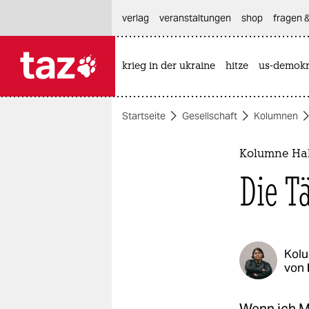
hautnavigation anspringen
hauptinhalt anspringen
footer anspringen
verlag
veranstaltungen
shop
fragen &
krieg in der ukraine
hitze
us-demokr

taz zahl ich
taz zahl ich
Startseite
Gesellschaft
Kolumnen
themen
politik
Kolumne Hab
Die T
öko
gesellschaft
kultur
Kol
von
sport