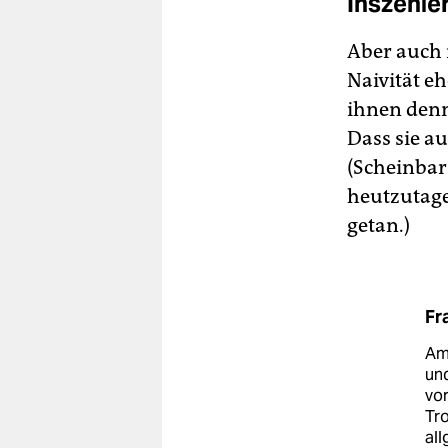
Inszenie
Aber auch 
Naivität e
ihnen denn 
Dass sie a
(Scheinbar
heutzutage
getan.)
Fr
Am 
un
vor
Tro
al