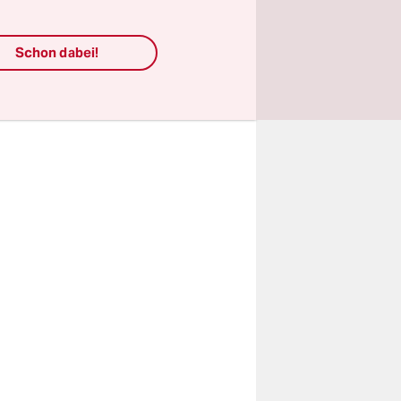
 noch etwas
 ich komme,
Schon dabei!
 zufrieden