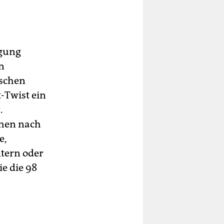
igung
n
nschen
t-Twist ein
.
chen nach
e,
ltern oder
ie die 98