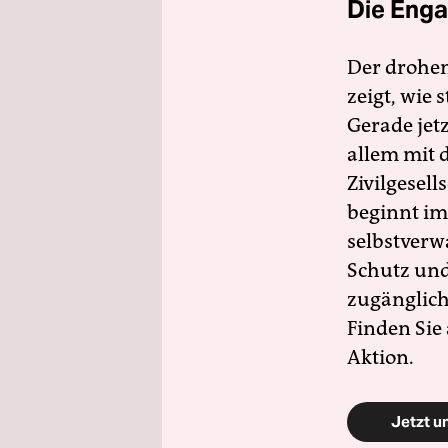
Die Enga
Der drohe
zeigt, wie
Gerade jet
allem mit d
Zivilgesell
beginnt im
selbstverw
Schutz und 
zugänglich
Finden Sie
Aktion.
Jetzt u