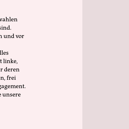
wahlen
sind.
h und vor
lles
 linke,
ür deren
n, frei
ngagement.
e unsere