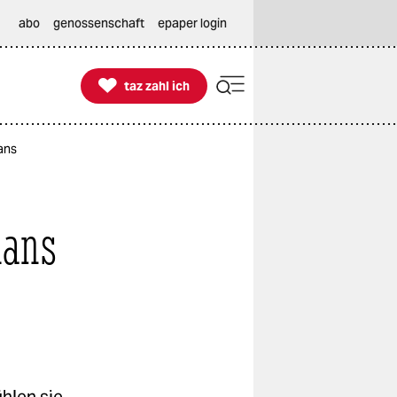
abo
genossenschaft
epaper login

taz zahl ich
taz zahl ich
ans
mans