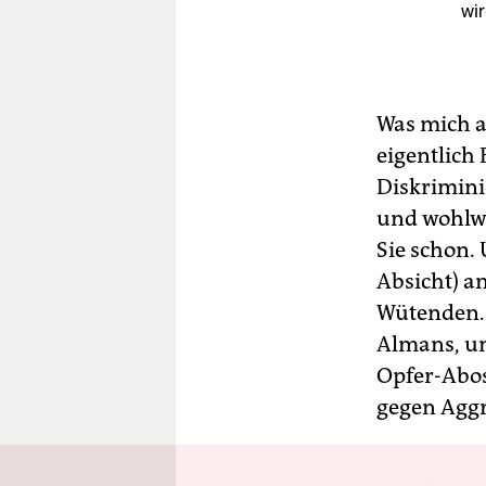
wi
Was mich a
eigentlich 
Diskrimini
und wohlwo
Sie schon.
Absicht) a
Wütenden. 
Almans, un
Opfer-Abos
gegen Aggr