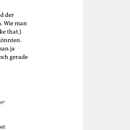
nd der
n. Wie man
ke that.)
könnten.
man ja
doch gerade
en*
net