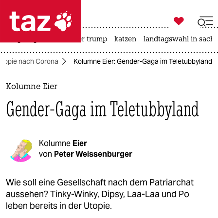

taz zahl ich
bergsteigen
usa unter trump
katzen
landtagswahl in sachs

taz zahl ich
Utopie nach Corona
Kolumne Eier: Gender-Gaga im Teletubbyland
taz zahl ich
themen
Kolumne Eier
Gender-Gaga im Teletubbyland
politik
öko
Kolumne
Eier
gesellschaft
von
Peter Weissenburger
kultur
Wie soll eine Gesellschaft nach dem Patriarchat
aussehen? Tinky-Winky, Dipsy, Laa-Laa und Po
sport
leben bereits in der Utopie.