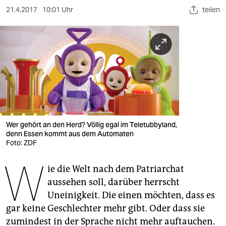
berlin
21.4.2017
10:01 Uhr
teilen
nord
wahrheit
verlag
verlag
veranstaltungen
Wer gehört an den Herd? Völlig egal im Teletubbyland,
shop
denn Essen kommt aus dem Automaten
Foto: ZDF
fragen & hilfe
W
unterstützen
ie die Welt nach dem Patriarchat
aussehen soll, darüber herrscht
abo
Uneinigkeit. Die einen möchten, dass es
gar keine Geschlechter mehr gibt. Oder dass sie
genossenschaft
zumindest in der Sprache nicht mehr auftauchen.