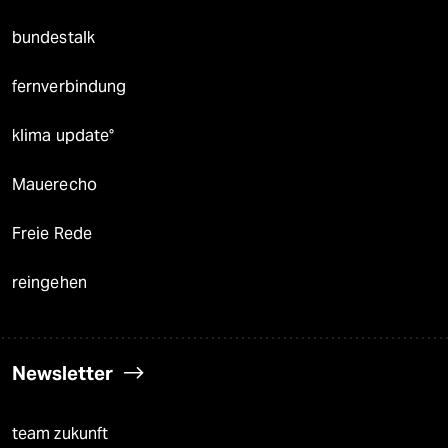
bundestalk
fernverbindung
klima update°
Mauerecho
Freie Rede
reingehen
Newsletter
team zukunft