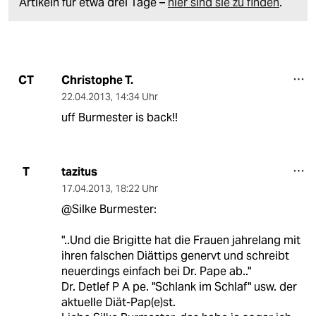
Artikeln für etwa drei Tage –
hier sind sie zu finden
.
Christophe T.
CT
22.04.2013
,
14:34 Uhr
uff Burmester is back!!
tazitus
T
17.04.2013
,
18:22 Uhr
@Silke Burmester:
"..Und die Brigitte hat die Frauen jahrelang mit
ihren falschen Diättips genervt und schreibt
neuerdings einfach bei Dr. Pape ab.."
Dr. Detlef P A pe. "Schlank im Schlaf" usw. der
aktuelle Diät-Pap(e)st.