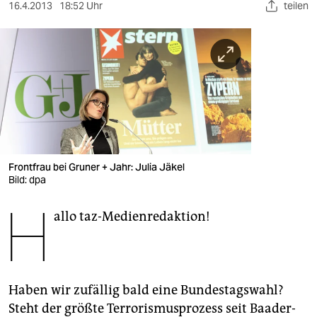
berlin
16.4.2013
18:52 Uhr
teilen
nord
wahrheit
verlag
verlag
veranstaltungen
Frontfrau bei Gruner + Jahr: Julia Jäkel
shop
Bild: dpa
H
fragen & hilfe
allo taz-Medienredaktion!
unterstützen
abo
Haben wir zufällig bald eine Bundestagswahl?
genossenschaft
Steht der größte Terrorismusprozess seit Baader-