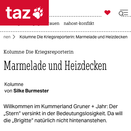

taz zahl ich
hitze
gewalt gegen frauen
nahost-konflikt

taz zahl ich
umnen
Kolumne Die Kriegsreporterin: Marmelade und Heizdecken
taz zahl ich
themen
Kolumne Die Kriegsreporterin
Marmelade und Heizdecken
politik
öko
Kolumne
von
Silke Burmester
gesellschaft
kultur
Willkommen im Kummerland Gruner + Jahr: Der
„Stern“ versinkt in der Bedeutungslosigkeit. Da will
sport
die „Brigitte“ natürlich nicht hintenanstehen.