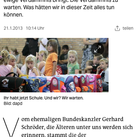
berlin
warten. Was hätten wir in dieser Zeit alles tun
nord
können.
wahrheit
21.1.2013
10:14 Uhr
teilen
verlag
verlag
veranstaltungen
shop
fragen & hilfe
Ihr habt jetzt Schule. Und wir? Wir warten.
unterstützen
Bild: dapd
V
abo
om ehemaligen Bundeskanzler Gerhard
genossenschaft
Schröder, die Älteren unter uns werden sich
erinnern, stammt
die der