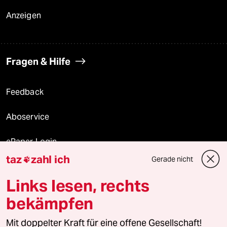
Anzeigen
Fragen & Hilfe
Feedback
Aboservice
ePaper Login
taz
zahl ich
Gerade nicht

Downloads für Abonnierende
Links lesen, rechts
bekämpfen
© 2026 taz Verlags und Vertriebs GmbH
Mit doppelter Kraft für eine offene Gesellschaft!
Alle Rechte vorbehalten. Bei rechtlichen Fragen oder für Genehmigungen