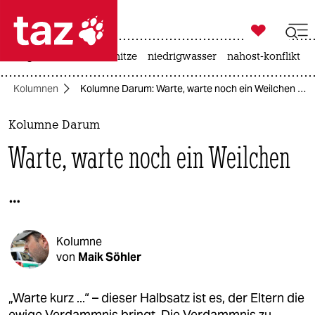

taz zahl ich
krieg in der ukraine
hitze
niedrigwasser
nahost-konflikt

taz zahl ich
Kolumnen
Kolumne Darum: Warte, warte noch ein Weilchen …
taz zahl ich
themen
Kolumne Darum
Warte, warte noch ein Weilchen
politik
…
öko
gesellschaft
Kolumne
kultur
von
Maik Söhler
sport
„Warte kurz ...“ – dieser Halbsatz ist es, der Eltern die
ewige Verdammnis bringt. Die Verdammnis zu