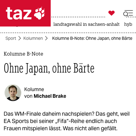

taz zahl ich
niedrigwasser
rente
landtagswahl in sachsen-anhalt
hybri

taz zahl ich
Sport
Kolumnen
Kolumne B-Note: Ohne Japan, ohne Bärte
taz zahl ich
themen
Kolumne B-Note
Ohne Japan, ohne Bärte
politik
öko
Kolumne
gesellschaft
von
Michael Brake
kultur
Das WM-Finale daheim nachspielen? Das geht, weil
EA Sports bei seiner „Fifa“-Reihe endlich auch
sport
Frauen mitspielen lässt. Was nicht allen gefällt.