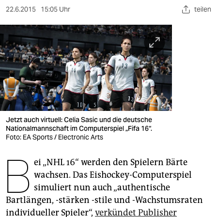
berlin
22.6.2015
15:05 Uhr
teilen
nord
wahrheit
verlag
verlag
veranstaltungen
Jetzt auch virtuell: Celia Sasic und die deutsche
shop
Nationalmannschaft im Computerspiel „Fifa 16“.
Foto: EA Sports / Electronic Arts
fragen & hilfe
B
unterstützen
ei „NHL 16“ werden den Spielern Bärte
wachsen. Das Eishockey-Computerspiel
abo
simuliert nun auch „authentische
Bartlängen, -stärken -stile und -Wachstumsraten
genossenschaft
individueller Spieler“,
verkündet Publisher