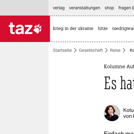
hautnavigation anspringen
hauptinhalt anspringen
footer anspringen
verlag
veranstaltungen
shop
fragen &
krieg in der ukraine
hitze
niedrigwa

taz zahl ich
taz zahl ich
Startseite
Gesellschaft
Reise
Ko
themen
politik
Kolumne Auf
Es ha
öko
gesellschaft
kultur
Kol
von
sport