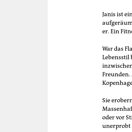
Janis ist e
aufgeräumt
er. Ein Fit
War das Fl
Lebensstil 
inzwischen
Freunden. 
Kopenhagen
Sie erober
Massenhaft
oder vor S
unerprobt 