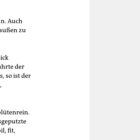
hn. Auch
raußen zu
dick
ührte der
, so ist der
,
blütenrein.
sgeputzte
, fit,