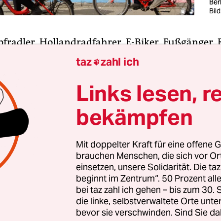
Berl
Bil
fradler, Hollandradfahrer, E-Biker, Fußgänger, R
ieber – das ist die Hierarchie der Geschwindigkei
taz
zahl ich

ener Muskelkraft in unseren Städten. Auf der Stre
ziellos umherstreifende Flaneur.
Links lesen, r
bekämpfen
erdrängt, ist nutzlos, möglicherweise arbeitslos.
 noch effektiv. Ein Herumlungerer, Wegelagerer, 
gott die Zeit stiehlt, auf jeden Fall aber im Weg st
Mit doppelter Kraft für eine offene G
brauchen Menschen, die sich vor O
einsetzen, unsere Solidarität. Die ta
beginnt im Zentrum“. 50 Prozent a
bei taz zahl ich gehen – bis zum 30
die linke, selbstverwaltete Orte unte
bevor sie verschwinden. Sind Sie da