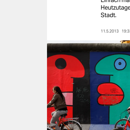
Einfach mal
berlin
Heutzutage
nord
Stadt.
wahrheit
11.5.2013
19:3
verlag
verlag
veranstaltungen
shop
fragen & hilfe
unterstützen
abo
genossenschaft