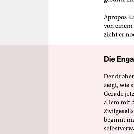
Apropos Ka
von einem 
zieht er no
Die Enga
Der drohe
zeigt, wie
Gerade jet
allem mit d
Zivilgesell
beginnt im
selbstverw