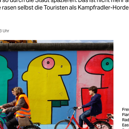
 so durch die Stadt spazieren. Das ist nicht mehr 
 rasen selbst die Touristen als Kampfradler-Horde
3 Uhr
Fre
Fla
Rad
Eas