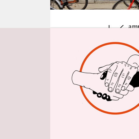
epaper login
K
amp
Sch
eig
dabei der 
Er wurde v
sportlich,
lieben Herr