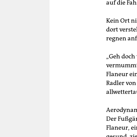
auf die Fa
Kein Ort n
dort verst
regnen anf
„Geh doch w
vermummt w
Flaneur ein
Radler von 
allwettert
Aerodynamik
Der Fußgän
Flaneur, ei
gesund, zie