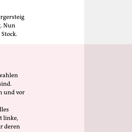
rgersteig
g. Nun
 Stock.
wahlen
sind.
h und vor
lles
 linke,
ür deren