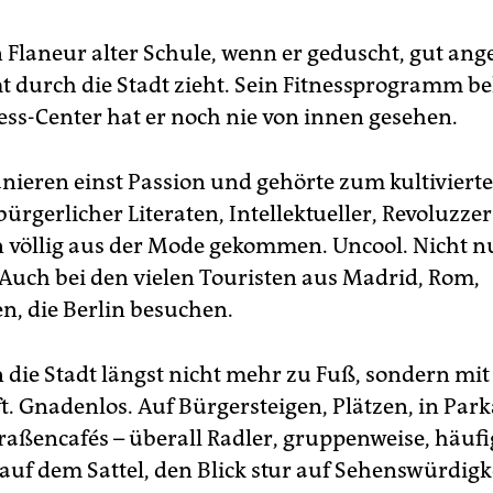
in Flaneur alter Schule, wenn er geduscht, gut a
 durch die Stadt zieht. Sein Fitnessprogramm b
ness-Center hat er noch nie von innen gesehen.
anieren einst Passion und gehörte zum kultiviert
bürgerlicher Literaten, Intellektueller, Revoluzzer 
 völlig aus der Mode gekommen. Uncool. Nicht nur
Auch bei den vielen Touristen aus Madrid, Rom,
, die Berlin besuchen.
n die Stadt längst nicht mehr zu Fuß, sondern mi
. Gnadenlos. Auf Bürgersteigen, Plätzen, in Par
traßencafés – überall Radler, gruppenweise, häufi
auf dem Sattel, den Blick stur auf Sehenswürdigke