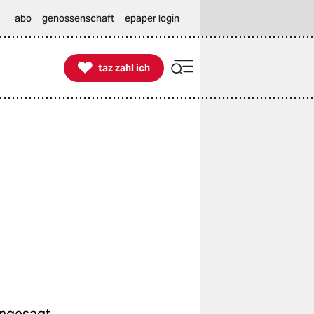
abo
genossenschaft
epaper login

taz zahl ich
taz zahl ich