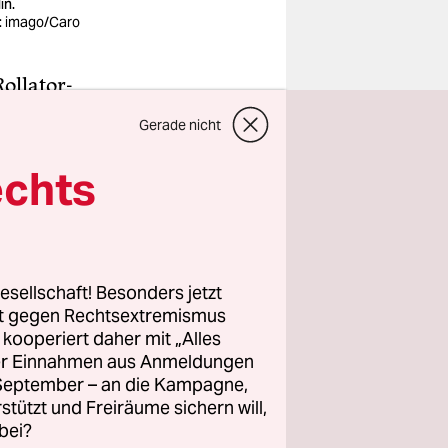
in.
d: imago/Caro
ollator-
t aus
Gerade nicht
cke bleibt
echts
 Weder
der dem
eht.
esellschaft! Besonders jetzt
rt gegen Rechtsextremismus
z kooperiert daher mit „Alles
ller Einnahmen aus Anmeldungen
. September – an die Kampagne,
rstützt und Freiräume sichern will,
bei?