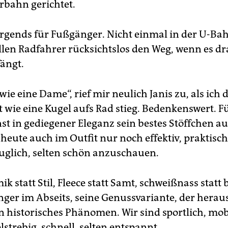
hrbahn gerichtet.
irgends für Fußgänger. Nicht einmal in der U-Ba
ellen Radfahrer rücksichtslos den Weg, wenn es d
ängt.
ie eine Dame“, rief mir neulich Janis zu, als ich 
ie eine Kugel aufs Rad stieg. Bedenkenswert. F
st in gediegener Eleganz sein bestes Stöffchen aus
heute auch im Outfit nur noch effektiv, praktisch
auglich, selten schön anzuschauen.
 statt Stil, Fleece statt Samt, schweißnass statt 
ger im Abseits, seine Genussvariante, der herau
n historisches Phänomen. Wir sind sportlich, mobil
lstrebig, schnell, selten entspannt.