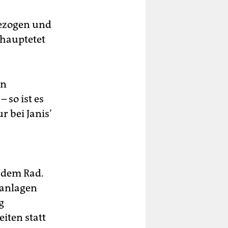
ngezogen und
ehauptetet
en
– so ist es
 bei Janis’
t dem Rad.
kanlagen
g
iten statt