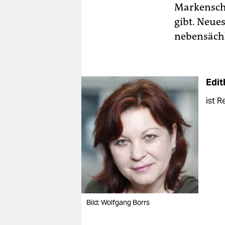
Markenschu
gibt. Neue
nebensächl
Edit
ist R
Bild: Wolfgang Borrs