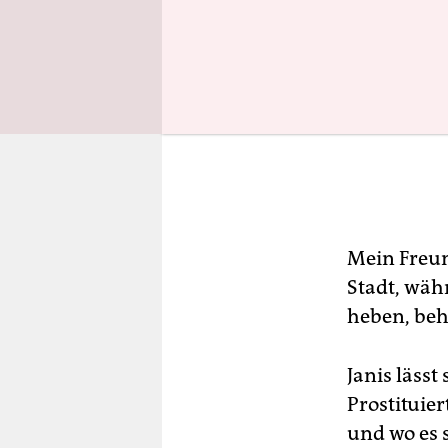
Mein Freund
Stadt, wäh
heben, be
Janis lässt
Prostituier
und wo es 