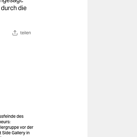
angesagt.
 durch die
teilen
ssfeinde des
neurs:
lergruppe vor der
t Side Gallery in