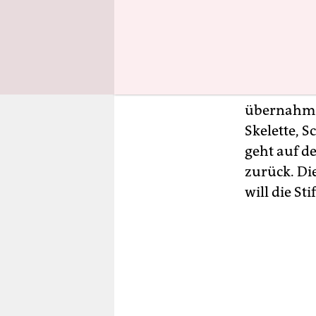
Herkunftsg
In den ver
Gebeine, di
Mit der an
übernahm d
Skelette, 
geht auf d
zurück. Di
will die S