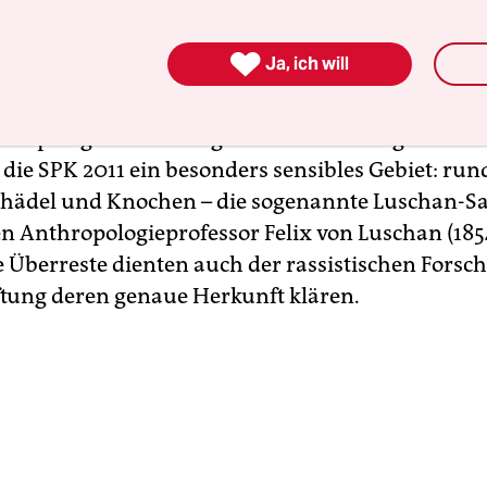
esellschaften erfolgen.

Ja, ich will
gangen Jahren gab es immer wieder Debatten übe
e seit der Kolonialzeit im Besitz der Berliner Mus
thropologisch-osteologischen Sammlung der Cha
ie SPK 2011 ein besonders sensibles Gebiet: run
Schädel und Knochen – die sogenannte Luschan
en Anthropologieprofessor Felix von Luschan (18
e Überreste dienten auch der rassistischen Fors
tiftung deren genaue Herkunft klären.