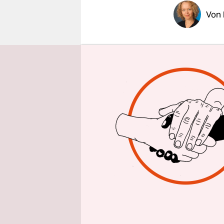
epaper login
Von
In Berline
Schädel we
interpretie
wenigen Ta
menschlich
Museen zu 
Empfehlun
Neben ein
gehört auc
auf welche
Museumssa
Bestattung