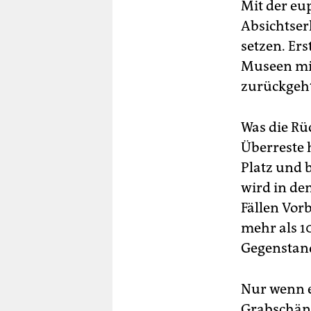
Mit der eu
Absichtser
setzen. Er
Museen mit
zurückgeht
Was die Rü
Überreste 
Platz und 
wird in de
Fällen Vor
mehr als 1
Gegenstand
Nur wenn e
Grabschänd