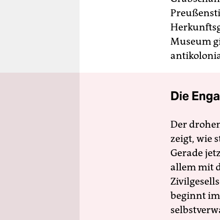
Preußensti
Herkunftsg
Museum gib
antikolonia
Die Enga
Der drohe
zeigt, wie
Gerade jet
allem mit d
Zivilgesell
beginnt im
selbstverw