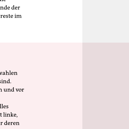
ände der
reste im
wahlen
sind.
h und vor
lles
 linke,
ür deren