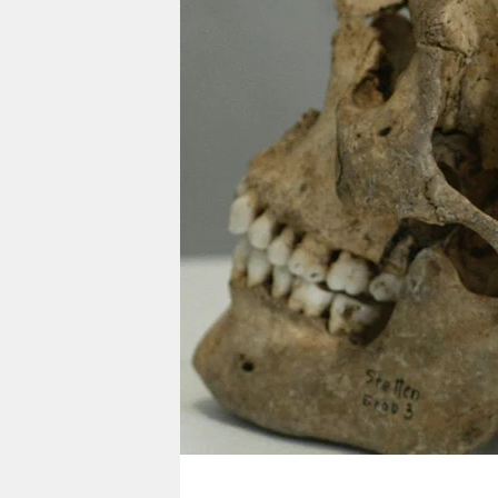
berlin
nord
wahrheit
verlag
verlag
veranstaltungen
shop
fragen & hilfe
unterstützen
abo
genossenschaft