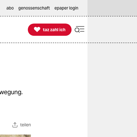
abo
genossenschaft
epaper login

taz zahl ich
taz zahl ich
ewegung.
teilen