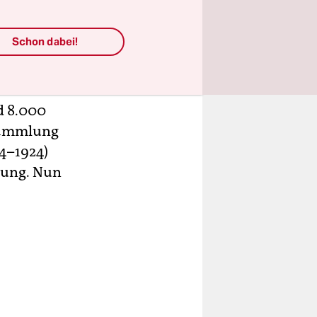
Schon dabei!
r die
een sind.
rité
d 8.000
-Sammlung
54–1924)
chung. Nun