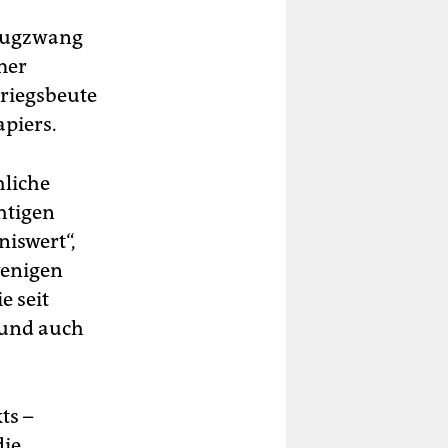
 Zugzwang
mer
riegsbeute
piers.
hliche
htigen
niswert“,
wenigen
e seit
 und auch
ts –
die