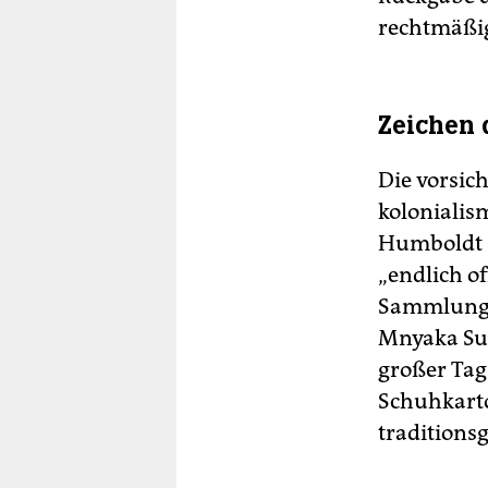
rechtmäßi
Zeichen 
Die vorsic
kolonialism
Humboldt 2
„endlich o
Sammlung“ 
Mnyaka Sur
großer Tag
Schuhkart
traditions