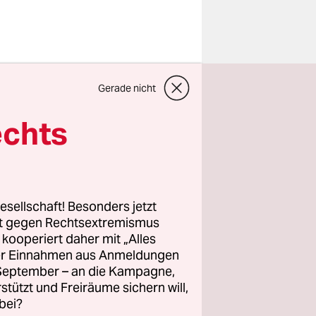
hen und
Gerade nicht
atzpapier
K) vor
echts
it
hen
llen.
esellschaft! Besonders jetzt
äsentation
rt gegen Rechtsextremismus
z kooperiert daher mit „Alles
ne Klärung,
ller Einnahmen aus Anmeldungen
. September – an die Kampagne,
e
rstützt und Freiräume sichern will,
bei?