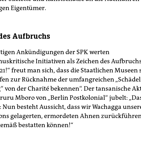
gen Eigentümer.
des Aufbruchs
htigen Ankündigungen der SPK werten
uskritische Initiativen als Zeichen des Aufbruchs
1!“ freut man sich, dass die Staatlichen Museen 
ffen zur Rücknahme der umfangreichen „Schädel
von der Charité bekennen“. Der tansanische Akt
uru Mboro von „Berlin Postkolonial“ jubelt: „Das 
: Nun besteht Aussicht, dass wir Wachagga unsere
ons gelagerten, ermordeten Ahnen zurückführe
gemäß bestatten können!“