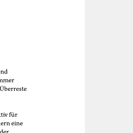
und
immer
 Überreste
tiv für
dern eine
 der