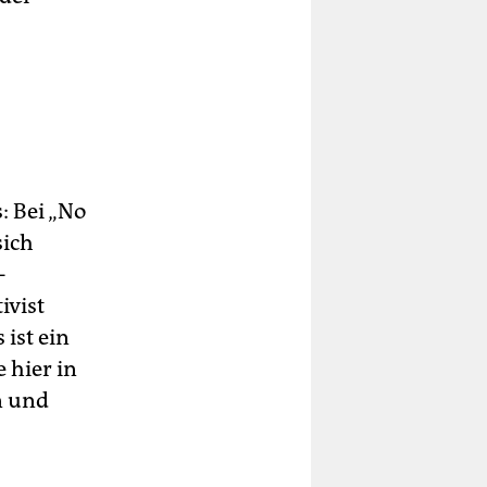
: Bei „No
sich
-
ivist
ist ein
 hier in
n und