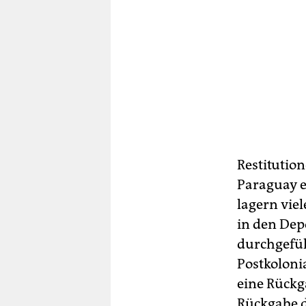
Restitutio
Paraguay e
lagern vie
in den De
durchgefüh
Postkolonia
eine Rückg
Rückgabe d