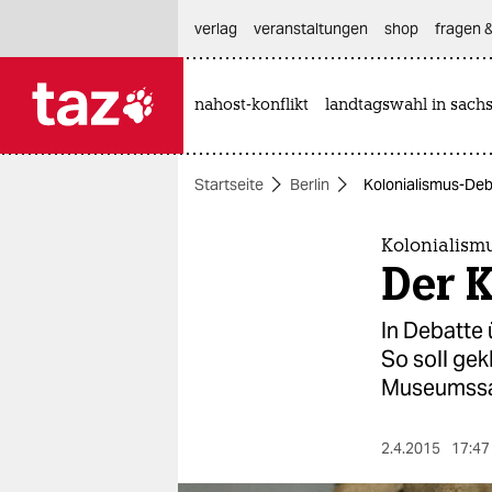
hautnavigation anspringen
hauptinhalt anspringen
footer anspringen
verlag
veranstaltungen
shop
fragen &
nahost-konflikt
landtagswahl in sach

taz zahl ich
taz zahl ich
Startseite
Berlin
Kolonialismus-Deba
themen
politik
Kolonialismu
Der 
öko
In Debatte
gesellschaft
So soll gek
Museumssa
kultur
sport
2.4.2015
17:47