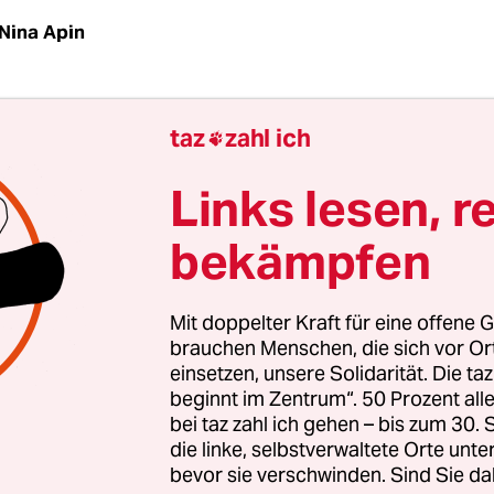
Nina Apin
r Museen könnte es vielleicht bald ein paar Knoc
taz
zahl ich

niger geben. So zumindest kann man ein Grunds
ren, das die Stiftung Preußischer Kulturbesitz (SP
Links lesen, r
gen veröffentlicht hat. Thema ist der „Umgang m
bekämpfen
en Überresten in den Sammlungen der Staatlic
Berlin“. Die SPK kündigt darin an, künftig den
gen des Deutschen Museumsbundes folgen zu wo
Mit doppelter Kraft für eine offene G
er angemessenen und würdigen Lagerung und Pr
brauchen Menschen, die sich vor O
einsetzen, unsere Solidarität. Die ta
h eine gründliche Provenienzforschung – also ei
beginnt im Zentrum“. 50 Prozent a
n Wegen Knochen und Schädel in die
bei taz zahl ich gehen – bis zum 30
mmlungen gelangten. In Einzelfällen könne ein
die linke, selbstverwaltete Orte unte
 oder eine Übergabe der Überreste an die
bevor sie verschwinden. Sind Sie da