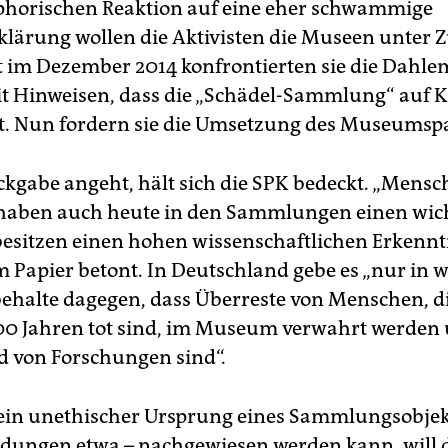
phorischen Reaktion auf eine eher schwammige
klärung wollen die Aktivisten die Museen unter
st im Dezember 2014 konfrontierten sie die Dahle
 Hinweisen, dass die „Schädel-Sammlung“ auf K
. Nun fordern sie die Umsetzung des Museumspa
ckgabe angeht, hält sich die SPK bedeckt. „Mensc
haben auch heute in den Sammlungen einen wic
besitzen einen hohen wissenschaftlichen Erkennt
m Papier betont. In Deutschland gebe es „nur in 
behalte dagegen, dass Überreste von Menschen, di
00 Jahren tot sind, im Museum verwahrt werden
 von Forschungen sind“.
in unethischer Ursprung eines Sammlungsobjek
ungen etwa – nachgewiesen werden kann, will 