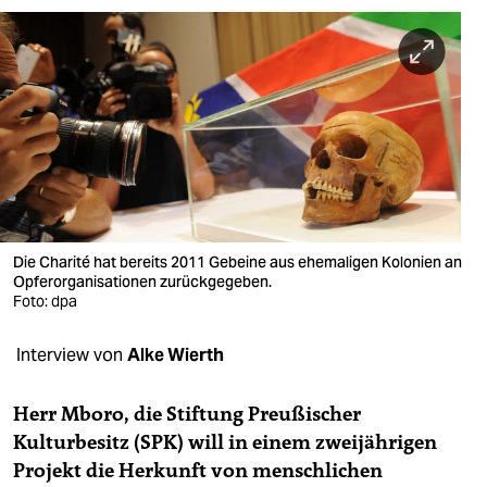
berlin
nord
wahrheit
verlag
verlag
veranstaltungen
Die Charité hat bereits 2011 Gebeine aus ehemaligen Kolonien an
shop
Opferorganisationen zurückgegeben.
Foto: dpa
fragen & hilfe
Interview von
Alke Wierth
unterstützen
abo
Herr Mboro, die Stiftung Preußischer
Kulturbesitz (SPK) will in einem zweijährigen
genossenschaft
Projekt die Herkunft von menschlichen