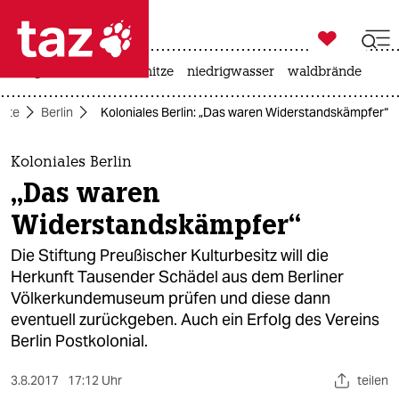

taz zahl ich
krieg in der ukraine
hitze
niedrigwasser
waldbrände

taz zahl ich
eite
Berlin
Koloniales Berlin: „Das waren Widerstandskämpfer“
taz zahl ich
themen
Koloniales Berlin
„Das waren
politik
Widerstandskämpfer“
öko
Die Stiftung Preußischer Kulturbesitz will die
Herkunft Tausender Schädel aus dem Berliner
gesellschaft
Völkerkundemuseum prüfen und diese dann
eventuell zurückgeben. Auch ein Erfolg des Vereins
kultur
Berlin Postkolonial.
sport
3.8.2017
17:12 Uhr
teilen