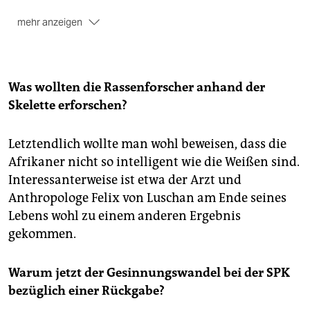
mehr anzeigen
Mit der Initiative Schwarze Menschen in Deutschland
(ISD) und den Bündnissen Völkermord verjährt nicht
sowie No Humboldt 21 organisiert der Verein zudem
die transnationale Konferenz „Prussian Colonial
Was wollten die Rassenforscher anhand der
Heritage – Sacred Objects and Human Remains in
Skelette erforschen?
Berlin Museums“, die am 14. und 15. Oktober im
Centre Français, Müllerstraße 74, stattfinden wird.
Letztendlich wollte man wohl beweisen, dass die
(taz)
Afrikaner nicht so intelligent wie die Weißen sind.
Interessanterweise ist etwa der Arzt und
Anthropologe Felix von Luschan am Ende seines
Lebens wohl zu einem anderen Ergebnis
gekommen.
Warum jetzt der Gesinnungswandel bei der SPK
bezüglich einer Rückgabe?