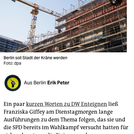
berlin
nord
wahrheit
verlag
verlag
Berlin soll Stadt der Kräne werden
Foto: dpa
veranstaltungen
shop
Aus Berlin
Erik Peter
fragen & hilfe
unterstützen
Ein paar
kurzen Worten zu DW Enteignen
ließ
Franziska Giffey am Dienstagmorgen lange
abo
Ausführungen zu dem Thema folgen, das sie und
genossenschaft
die SPD bereits im Wahlkampf versucht hatten für