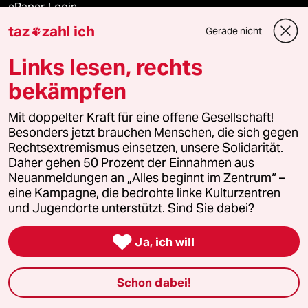
ePaper Login
taz
zahl ich
Gerade nicht

Downloads für Abonnierende
Links lesen, rechts
bekämpfen
© 2026 taz Verlags und Vertriebs GmbH
Alle Rechte vorbehalten. Bei rechtlichen Fragen oder für Genehmigungen
Mit doppelter Kraft für eine offene Gesellschaft!
wenden Sie sich bitte an
lizenzen@taz.de
Besonders jetzt brauchen Menschen, die sich gegen
Rechtsextremismus einsetzen, unsere Solidarität.
Daher gehen 50 Prozent der Einnahmen aus
Feedback
Redaktionsstatut
Kommune-Richtlinien
KI-
Neuanmeldungen an „Alles beginnt im Zentrum“ –
eine Kampagne, die bedrohte linke Kulturzentren
Leitlinie
Informant
Datenschutz
Impressum
AGB
und Jugendorte unterstützt. Sind Sie dabei?
Seitenwende
Einwilligungen widerrufen (Ads)

Ja, ich will
Schon dabei!