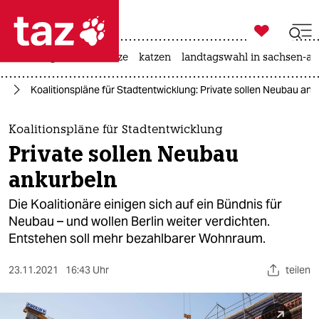

taz zahl ich
iran-krieg
ceuta
hitze
katzen
landtagswahl in sachsen-an

taz zahl ich
lin
Koalitionspläne für Stadtentwicklung: Private sollen Neubau ank
taz zahl ich
themen
Koalitionspläne für Stadtentwicklung
Private sollen Neubau
politik
ankurbeln
öko
Die Koalitionäre einigen sich auf ein Bündnis für
Neubau – und wollen Berlin weiter verdichten.
gesellschaft
Entstehen soll mehr bezahlbarer Wohnraum.
kultur
23.11.2021
16:43 Uhr
teilen
sport