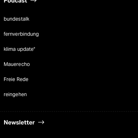
Podcast
bundestalk
fernverbindung
klima update°
Mauerecho
Freie Rede
reingehen
Newsletter