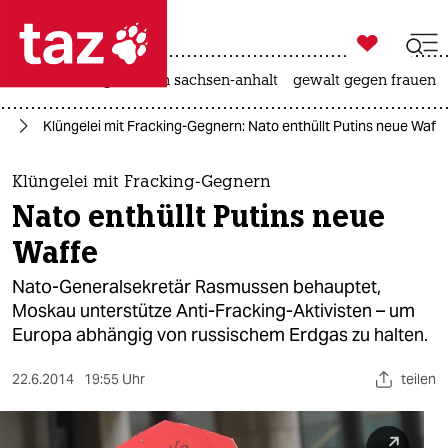

taz zahl ich
hitze
landtagswahl in sachsen-anhalt
gewalt gegen frauen

taz zahl ich
to
Klüngelei mit Fracking-Gegnern: Nato enthüllt Putins neue Waffe
taz zahl ich
themen
Klüngelei mit Fracking-Gegnern
Nato enthüllt Putins neue
politik
Waffe
öko
Nato-Generalsekretär Rasmussen behauptet,
Moskau unterstütze Anti-Fracking-Aktivisten – um
gesellschaft
Europa abhängig von russischem Erdgas zu halten.
kultur
22.6.2014
19:55 Uhr
teilen
sport