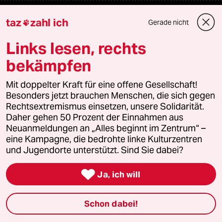
Themen
taz
zahl ich
Gerade nicht

Links lesen, rechts
Hitze
bekämpfen
Landtagswahl in Sachsen-Anhalt
Mit doppelter Kraft für eine offene Gesellschaft!
Besonders jetzt brauchen Menschen, die sich gegen
Gewalt gegen Frauen
Rechtsextremismus einsetzen, unsere Solidarität.
Daher gehen 50 Prozent der Einnahmen aus
Surfen
Neuanmeldungen an „Alles beginnt im Zentrum“ –
eine Kampagne, die bedrohte linke Kulturzentren
und Jugendorte unterstützt. Sind Sie dabei?
Verlag

Ja, ich will
Aktuelles
Schon dabei!
Hausblog