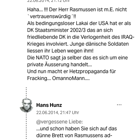
22.06.2014
,
21:12 Uhr
Haha... !!! Der Herr Rasmussen ist m.E. nicht
`vertrauenswürdig´!!
Als bedingungsloser Lakai der USA hat er als
DK Staatsminister 2002/3 das an sich
friedliebende DK in die Verlogenheit des IRAQ-
Krieges involviert. Junge dänische Soldaten
liessen ihr Leben wegen ihm!
Die NATO sagt ja selber das es sich um eine
private Äusserung handelt...
Und nun macht er Hetzpropaganda für
Fracking... OmannoMann....
Hans Hunz
22.06.2014
,
21:47 Uhr
@vergessene Liebe:
...und schon haben Sie sich auf das
dünne Brett von Rasmussens ad-