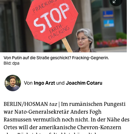
berlin
nord
wahrheit
verlag
verlag
Von Putin auf die Straße geschickt? Fracking-Gegnerin.
Bild: dpa
veranstaltungen
shop
Von
Ingo Arzt
und
Joachim Cotaru
fragen & hilfe
unterstützen
BERLIN/HOSMAN
taz
| Im rumänischen Pungesti
war Nato-Generalsekretär Anders Fogh
abo
Rasmussen vermutlich noch nicht. In der Nähe des
genossenschaft
Ortes will der amerikanische Chevron-Konzern