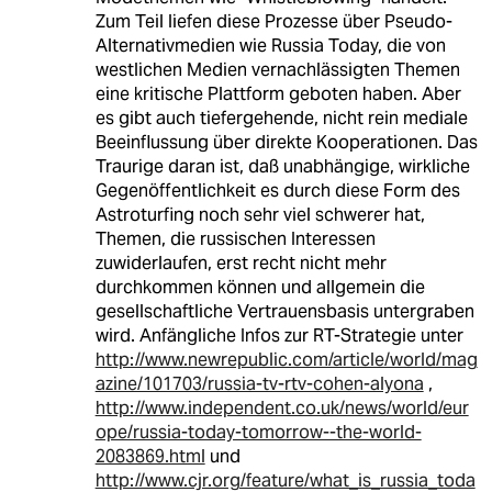
Zum Teil liefen diese Prozesse über Pseudo-
Alternativmedien wie Russia Today, die von
westlichen Medien vernachlässigten Themen
eine kritische Plattform geboten haben. Aber
es gibt auch tiefergehende, nicht rein mediale
Beeinflussung über direkte Kooperationen. Das
Traurige daran ist, daß unabhängige, wirkliche
Gegenöffentlichkeit es durch diese Form des
Astroturfing noch sehr viel schwerer hat,
Themen, die russischen Interessen
zuwiderlaufen, erst recht nicht mehr
durchkommen können und allgemein die
gesellschaftliche Vertrauensbasis untergraben
wird. Anfängliche Infos zur RT-Strategie unter
http://www.newrepublic.com/article/world/mag
azine/101703/russia-tv-rtv-cohen-alyona
,
http://www.independent.co.uk/news/world/eur
ope/russia-today-tomorrow--the-world-
2083869.html
und
http://www.cjr.org/feature/what_is_russia_toda