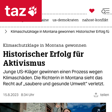

taz zahl ich
hitze
krieg in der ukraine
us-demokraten
nahost-konflikt

taz zahl ich
el
Klimaschutzklage in Montana gewonnen: Historischer Erfolg für 
taz zahl ich
themen
Klimaschutzklage in Montana gewonnen
Historischer Erfolg für
politik
Aktivismus
öko
Junge US-Kläger gewinnen einen Prozess wegen
Klimaschäden. Die Richterin in Montana sieht das
gesellschaft
Recht auf „saubere und gesunde Umwelt“ verletzt.
kultur
15.8.2023
8:34 Uhr
teilen
sport