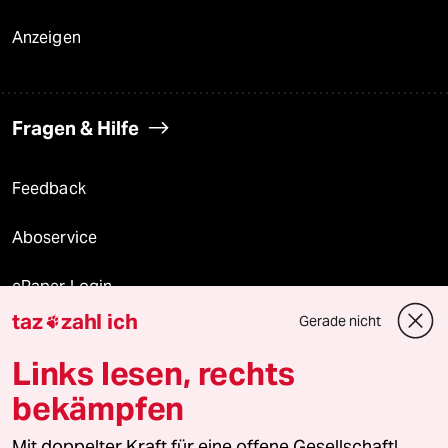
Anzeigen
Fragen & Hilfe
Feedback
Aboservice
ePaper Login
taz
zahl ich
Gerade nicht

Downloads für Abonnierende
Links lesen, rechts
bekämpfen
© 2026 taz Verlags und Vertriebs GmbH
Mit doppelter Kraft für eine offene Gesellschaft!
Alle Rechte vorbehalten. Bei rechtlichen Fragen oder für Genehmigungen