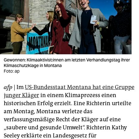
berlin
nord
wahrheit
verlag
verlag
Gewonnen: Kli­ma­ak­ti­vis­t:innen am letzten Verhandlungstag ihrer
Klimaschutzklage in Montana
veranstaltungen
Foto: ap
shop
afp
| Im
US-Bundesstaat Montana hat eine Gruppe
fragen & hilfe
junger Kläger
in einem Klimaprozess einen
unterstützen
historischen Erfolg erzielt. Eine Richterin urteilte
am Montag, Montana verletze das
abo
verfassungsmäßige Recht der Kläger auf eine
„saubere und gesunde Umwelt“. Richterin Kathy
genossenschaft
Seeley erklärte ein Landesgesetz für