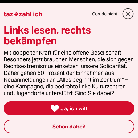
Live im Stream
taz
zahl ich
Gerade nicht

Vergangene
Links lesen, rechts
taz lab 2027
bekämpfen
Mit doppelter Kraft für eine offene Gesellschaft!
Besonders jetzt brauchen Menschen, die sich gegen
Mehr taz Lesestoff
Rechtsextremismus einsetzen, unsere Solidarität.
Daher gehen 50 Prozent der Einnahmen aus
Neuanmeldungen an „Alles beginnt im Zentrum“ –
taz Blogs
eine Kampagne, die bedrohte linke Kulturzentren
und Jugendorte unterstützt. Sind Sie dabei?
taz FUTURZWEI

Ja, ich will
Le Monde diplomatique
Schon dabei!
taz Archiv