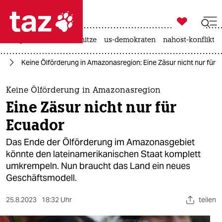

taz zahl ich
krieg in der ukraine
hitze
us-demokraten
nahost-konflikt

taz zahl ich
el
Keine Ölförderung in Amazonasregion: Eine Zäsur nicht nur für 
taz zahl ich
themen
Keine Ölförderung in Amazonasregion
Eine Zäsur nicht nur für
politik
Ecuador
öko
Das Ende der Ölförderung im Amazonasgebiet
könnte den lateinamerikanischen Staat komplett
gesellschaft
umkrempeln. Nun braucht das Land ein neues
Geschäftsmodell.
kultur
sport
25.8.2023
18:32 Uhr
teilen