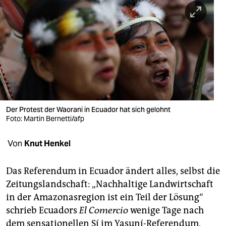
berlin
nord
wahrheit
verlag
verlag
veranstaltungen
Der Protest der Waorani in Ecuador hat sich gelohnt
Foto: Martin Bernetti/afp
shop
Von
Knut Henkel
fragen & hilfe
unterstützen
Das Referendum in Ecuador ändert alles, selbst die
Zeitungslandschaft: „Nachhaltige Landwirtschaft
abo
in der Amazonasregion ist ein Teil der Lösung“
genossenschaft
schrieb Ecuadors
El Comercio
wenige Tage nach
dem sensationellen Sí im Yasuní-Referendum.