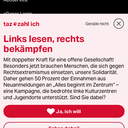
ePaper Login
taz
zahl ich
Gerade nicht

Downloads für Abonnierende
Links lesen, rechts
bekämpfen
© 2026 taz Verlags und Vertriebs GmbH
Mit doppelter Kraft für eine offene Gesellschaft!
Alle Rechte vorbehalten. Bei rechtlichen Fragen oder für Genehmigungen
wenden Sie sich bitte an
lizenzen@taz.de
Besonders jetzt brauchen Menschen, die sich gegen
Rechtsextremismus einsetzen, unsere Solidarität.
Daher gehen 50 Prozent der Einnahmen aus
Feedback
Redaktionsstatut
Kommune-Richtlinien
KI-
Neuanmeldungen an „Alles beginnt im Zentrum“ –
eine Kampagne, die bedrohte linke Kulturzentren
Leitlinie
Informant
Datenschutz
Impressum
AGB
und Jugendorte unterstützt. Sind Sie dabei?
Seitenwende
Einwilligungen widerrufen (Ads)

Ja, ich will