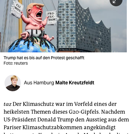
berlin
nord
wahrheit
verlag
verlag
Trump hat es bis auf den Protest geschafft
Foto: reuters
veranstaltungen
shop
Aus Hamburg
Malte Kreutzfeldt
fragen & hilfe
unterstützen
taz
Der Klimaschutz war im Vorfeld eines der
heikelsten Themen dieses G20-Gipfels. Nachdem
abo
US-Präsident Donald Trump den Ausstieg aus dem
genossenschaft
Pariser Klimaschutzabkommen angekündigt