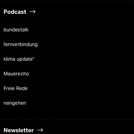
Podcast
bundestalk
fernverbindung
klima update°
Mauerecho
Freie Rede
reingehen
Newsletter