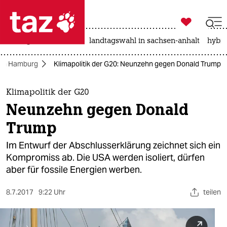

taz zahl ich
niedrigwasser
rente
landtagswahl in sachsen-anhalt
hybri

taz zahl ich
 in Hamburg
Klimapolitik der G20: Neunzehn gegen Donald Trump
taz zahl ich
themen
Klimapolitik der G20
Neunzehn gegen Donald
politik
Trump
öko
Im Entwurf der Abschlusserklärung zeichnet sich ein
Kompromiss ab. Die USA werden isoliert, dürfen
gesellschaft
aber für fossile Energien werben.
kultur
8.7.2017
9:22 Uhr
teilen
sport