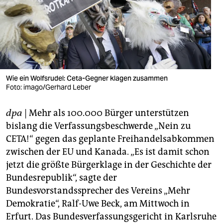
berlin
nord
wahrheit
verlag
Wie ein Wolfsrudel: Ceta-Gegner klagen zusammen
verlag
Foto: imago/Gerhard Leber
veranstaltungen
dpa
| Mehr als 100.000 Bürger unterstützen
bislang die Verfassungsbeschwerde „Nein zu
shop
CETA!“ gegen das geplante Freihandelsabkommen
fragen & hilfe
zwischen der EU und Kanada. „Es ist damit schon
jetzt die größte Bürgerklage in der Geschichte der
unterstützen
Bundesrepublik“, sagte der
abo
Bundesvorstandssprecher des Vereins „Mehr
Demokratie“, Ralf-Uwe Beck, am Mittwoch in
genossenschaft
Erfurt. Das Bundesverfassungsgericht in Karlsruhe