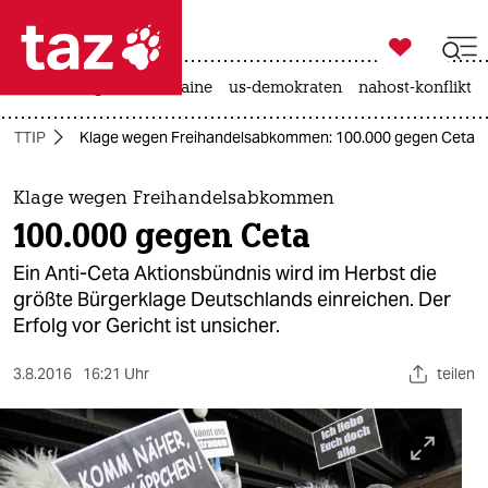

taz zahl ich
hitze
krieg in der ukraine
us-demokraten
nahost-konflikt

taz zahl ich
TTIP
Klage wegen Freihandelsabkommen: 100.000 gegen Ceta
taz zahl ich
themen
Klage wegen Freihandelsabkommen
100.000 gegen Ceta
politik
Ein Anti-Ceta Aktionsbündnis wird im Herbst die
öko
größte Bürgerklage Deutschlands einreichen. Der
Erfolg vor Gericht ist unsicher.
gesellschaft
3.8.2016
16:21 Uhr
teilen
kultur
sport