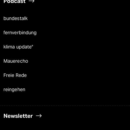
Podcast
bundestalk
fernverbindung
klima update°
Mauerecho
Freie Rede
reingehen
Newsletter