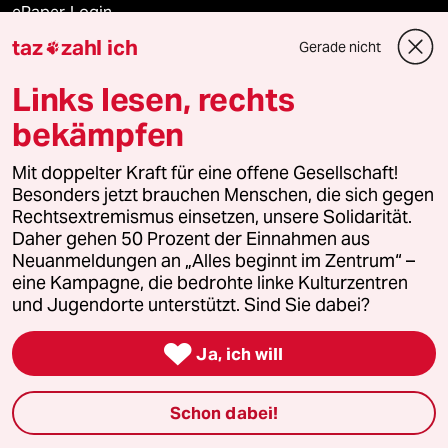
ePaper Login
taz
zahl ich
Gerade nicht

Downloads für Abonnierende
Links lesen, rechts
bekämpfen
© 2026 taz Verlags und Vertriebs GmbH
Alle Rechte vorbehalten. Bei rechtlichen Fragen oder für Genehmigungen
Mit doppelter Kraft für eine offene Gesellschaft!
wenden Sie sich bitte an
lizenzen@taz.de
Besonders jetzt brauchen Menschen, die sich gegen
Rechtsextremismus einsetzen, unsere Solidarität.
Daher gehen 50 Prozent der Einnahmen aus
Feedback
Redaktionsstatut
Kommune-Richtlinien
KI-
Neuanmeldungen an „Alles beginnt im Zentrum“ –
eine Kampagne, die bedrohte linke Kulturzentren
Leitlinie
Informant
Datenschutz
Impressum
AGB
und Jugendorte unterstützt. Sind Sie dabei?
Seitenwende
Einwilligungen widerrufen (Ads)

Ja, ich will
Schon dabei!