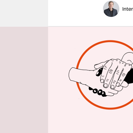
epaper login
Inte
taz: Sie b
gegen den
Rettungssc
Eurostaate
Notgrosche
Herta Däu
beschreibe
Fiskalpakt
völkerrech
Verträge v
Bundestags