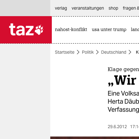
hautnavigation anspringen
hauptinhalt anspringen
footer anspringen
verlag
veranstaltungen
shop
fragen &
nahost-konflikt
usa unter trump
lan

taz zahl ich
taz zahl ich
Startseite
Politik
Deutschland
K
themen
politik
Klage gegen
„Wir 
öko
Eine Volksa
gesellschaft
Herta Däubl
Verfassung
kultur
sport
29.6.2012
17:1