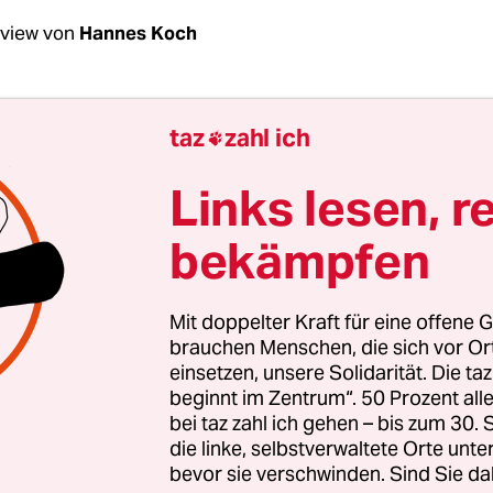
rview von
Hannes Koch
ereiten eine Klage vor dem Bundesverfassungsg
taz
zahl ich

 Europäischen Fiskalpakt und den permanente
hirm vor. Mit diesen Verträgen verabreden die
Links lesen, r
n, ihre Staatshaushalte zu sanieren und einen
bekämpfen
n zurückzulegen. Was ist daran falsch?
bler-Gmelin:
Wenn es nur so harmlos wäre, wie S
Mit doppelter Kraft für eine offene G
n! In Wirklichkeit geschieht etwas ganz anderes.
brauchen Menschen, die sich vor O
einsetzen, unsere Solidarität. Die ta
 und der neue Rettungsschirm ESM werden in
beginnt im Zentrum“. 50 Prozent a
tliche Verträge gegossen, die nicht kündbar sind.
bei taz zahl ich gehen – bis zum 30
erändern die Haushaltsbefugnisse des Deutschen
die linke, selbstverwaltete Orte unte
bevor sie verschwinden. Sind Sie da
 gravierend.