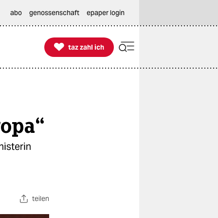
abo
genossenschaft
epaper login

taz zahl ich
taz zahl ich
ropa“
isterin
teilen