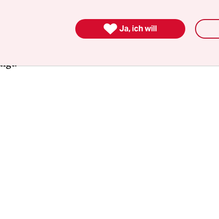
innen und Bürger, deren Verfassungsbeschwerde

Ja, ich will
und ich vertreten, argumentieren deshalb: Unser
estag zu wählen, der auch etwas zu sagen hat, w
igt.