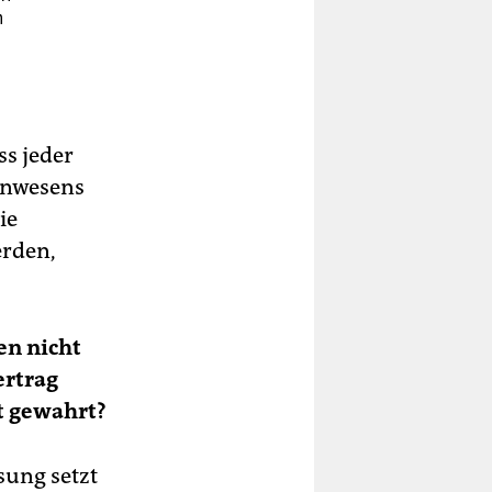
h
s jeder
inwesens
ie
erden,
en nicht
ertrag
ht gewahrt?
sung setzt