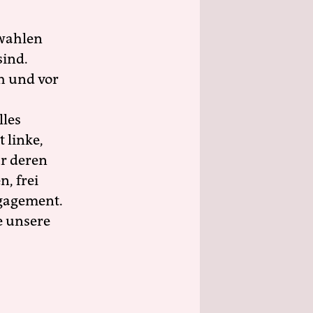
wahlen
sind.
h und vor
lles
 linke,
ür deren
n, frei
ngagement.
e unsere