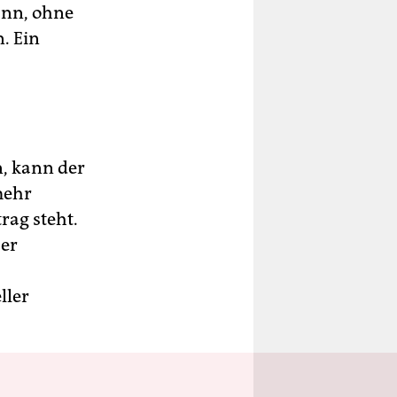
ann, ohne
. Ein
n, kann der
mehr
rag steht.
Der
ller