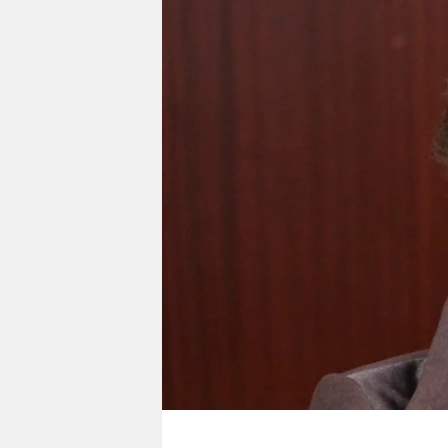
berlin
nord
wahrheit
verlag
verlag
veranstaltungen
shop
fragen & hilfe
unterstützen
abo
genossenschaft