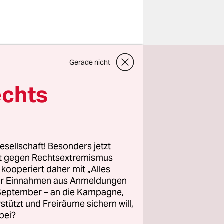
ericht
Gerade nicht
n
echts
ie es
esellschaft! Besonders jetzt
 Der
rt gegen Rechtsextremismus
z kooperiert daher mit „Alles
ller Einnahmen aus Anmeldungen
 Beide
. September – an die Kampagne,
rstützt und Freiräume sichern will,
bei?