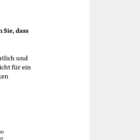
 Sie, dass
atlich und
cht für ein
ken
en
en