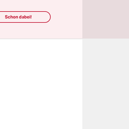
 Professor
Schon dabei!
 Recht,
ird massiv