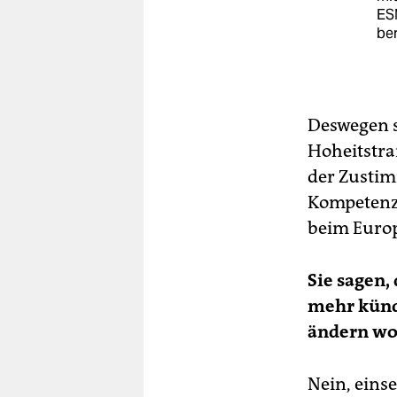
ESM
ber
Deswegen s
Hoheitstra
der Zustim
Kompetenze
beim Europ
Sie sagen,
mehr künd
ändern wol
Nein, eins