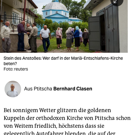
berlin
nord
wahrheit
verlag
verlag
Stein des Anstoßes: Wer darf in der Mariä-Entschlafens-Kirche
beten?
veranstaltungen
Foto: reuters
shop
fragen & hilfe
Aus Ptitscha
Bernhard Clasen
unterstützen
Bei sonnigem Wetter glitzern die goldenen
abo
Kuppeln der orthodoxen Kirche von Ptitscha schon
genossenschaft
von Weitem friedlich, höchstens dass sie
gelegentlich Autofahrer blenden, die auf der