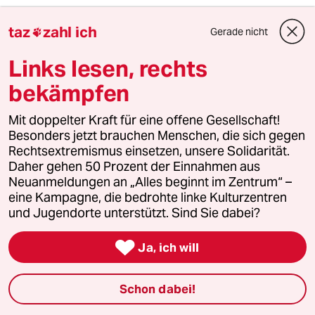
4
Unfall von CDU-Abgeordnetem
taz
zahl ich
Gerade nicht

Thomas Bareiß crasht bei voller
Dröhnung
Links lesen, rechts
bekämpfen
5
Niedrigwasser in Mittel- und Osteuropa
Mit doppelter Kraft für eine offene Gesellschaft!
Stromkrise mit Ansage
Besonders jetzt brauchen Menschen, die sich gegen
Rechtsextremismus einsetzen, unsere Solidarität.
Daher gehen 50 Prozent der Einnahmen aus
Neuanmeldungen an „Alles beginnt im Zentrum“ –
6
Was tun gegen den Energiewende-Rollback?
eine Kampagne, die bedrohte linke Kulturzentren
Der Urknall
und Jugendorte unterstützt. Sind Sie dabei?

Ja, ich will
taz

Schon dabei!
Folgen Sie uns