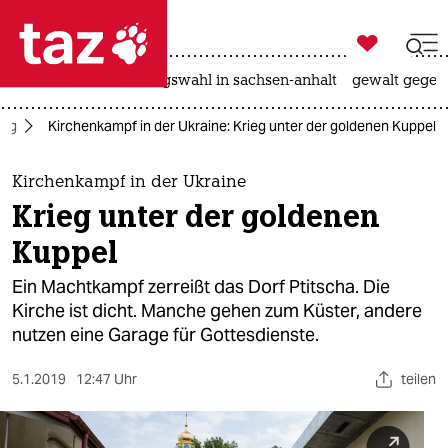

taz zahl ich
hitze
surfen
landtagswahl in sachsen-anhalt
gewalt gegen

taz zahl ich
tag
Kirchenkampf in der Ukraine: Krieg unter der goldenen Kuppel
taz zahl ich
themen
Kirchenkampf in der Ukraine
Krieg unter der goldenen
politik
Kuppel
öko
Ein Machtkampf zerreißt das Dorf Ptitscha. Die
Kirche ist dicht. Manche gehen zum Küster, andere
gesellschaft
nutzen eine Garage für Gottesdienste.
kultur
5.1.2019
12:47 Uhr
teilen
sport