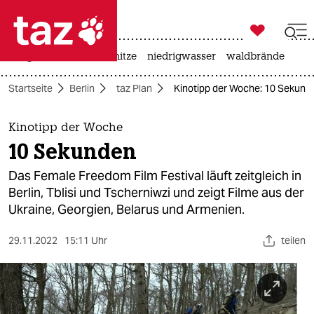

taz zahl ich
krieg in der ukraine
hitze
niedrigwasser
waldbrände

taz zahl ich
Startseite
Berlin
taz Plan
Kinotipp der Woche: 10 Sekund
taz zahl ich
themen
Kinotipp der Woche
10 Sekunden
politik
Das Female Freedom Film Festival läuft zeitgleich in
öko
Berlin, Tblisi und Tscherniwzi und zeigt Filme aus der
Ukraine, Georgien, Belarus und Armenien.
gesellschaft
29.11.2022
15:11 Uhr
teilen
kultur
sport