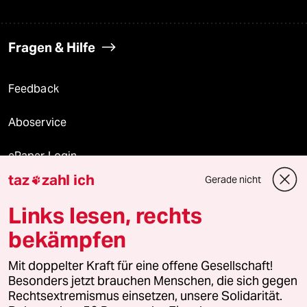
Fragen & Hilfe
Feedback
Aboservice
ePaper Login
taz
zahl ich
Gerade nicht

Downloads für Abonnierende
Links lesen, rechts
bekämpfen
© 2026 taz Verlags und Vertriebs GmbH
Mit doppelter Kraft für eine offene Gesellschaft!
Alle Rechte vorbehalten. Bei rechtlichen Fragen oder für Genehmigungen
wenden Sie sich bitte an
lizenzen@taz.de
Besonders jetzt brauchen Menschen, die sich gegen
Rechtsextremismus einsetzen, unsere Solidarität.