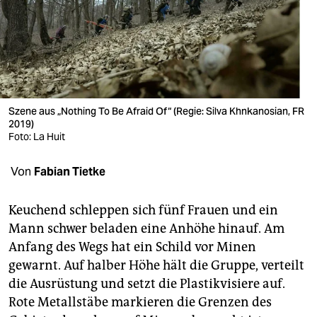
berlin
nord
wahrheit
verlag
Szene aus „Nothing To Be Afraid Of“ (Regie: Silva Khnkanosian, FR
verlag
2019)
Foto: La Huit
veranstaltungen
Von
Fabian Tietke
shop
fragen & hilfe
Keuchend schleppen sich fünf Frauen und ein
Mann schwer beladen eine Anhöhe hinauf. Am
unterstützen
Anfang des Wegs hat ein Schild vor Minen
abo
gewarnt. Auf halber Höhe hält die Gruppe, verteilt
die Ausrüstung und setzt die Plastikvisiere auf.
genossenschaft
Rote Metallstäbe markieren die Grenzen des